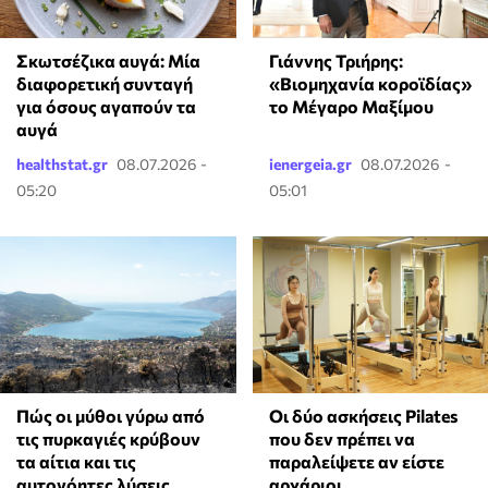
Σκωτσέζικα αυγά: Μία
Γιάννης Τριήρης:
διαφορετική συνταγή
«Βιομηχανία κοροϊδίας»
για όσους αγαπούν τα
το Μέγαρο Μαξίμου
αυγά
healthstat.gr
08.07.2026 -
ienergeia.gr
08.07.2026 -
05:20
05:01
Πώς οι μύθοι γύρω από
Οι δύο ασκήσεις Pilates
τις πυρκαγιές κρύβουν
που δεν πρέπει να
τα αίτια και τις
παραλείψετε αν είστε
αυτονόητες λύσεις
αρχάριοι