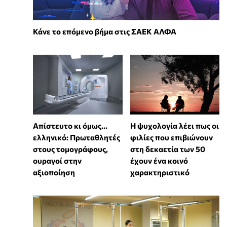
Κάνε το επόμενο βήμα στις ΣΑΕΚ ΑΛΦΑ
Απίστευτο κι όμως...
⁠Η ψυχολογία λέει πως οι
ελληνικό: Πρωταθλητές
φιλίες που επιβιώνουν
στους τομογράφους,
στη δεκαετία των 50
ουραγοί στην
έχουν ένα κοινό
αξιοποίηση
χαρακτηριστικό