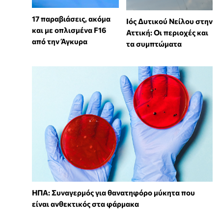
17 παραβιάσεις, ακόμα
Ιός Δυτικού Νείλου στην
και με οπλισμένα F16
Αττική: Οι περιοχές και
από την Άγκυρα
τα συμπτώματα
ΗΠΑ: Συναγερμός για θανατηφόρο μύκητα που
είναι ανθεκτικός στα φάρμακα