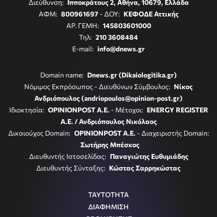
Διεύθυνση:
Ιπποκράτους 2, Αθήνα, 10679, Ελλάδα
ΑΦΜ:
800961697
- ΔΟΥ:
ΚΕΦΟΔΕ Αττικής
ΑΡ. ΓΕΜΗ:
145803601000
Τηλ:
210 3608484
E-mail:
info@dnews.gr
Domain name:
Dnews.gr (Dikaiologitika.gr)
Νόμιμος Εκπρόσωπος - Διευθύνων Σύμβουλος:
Νίκος
Ανδριόπουλος (andriopoulos@opinion-post.gr)
Ιδιοκτησία:
OPINIONPOST A.E.
- Μέτοχοι:
ENERGY REGISTER
Α.Ε. / Ανδριόπουλος Νικόλαος
Δικαιούχος Domain:
OPINIONPOST A.E.
- Διαχειριστής Domain:
Σωτήρης Μπέσκος
Διευθυντής Ιστοσελίδας:
Παναγιώτης Ευθυμιάδης
Διευθυντής Σύνταξης:
Κώστας Σαρρηκώστας
ΤΑΥΤΟΤΗΤΑ
ΔΙΑΦΗΜΙΣΗ