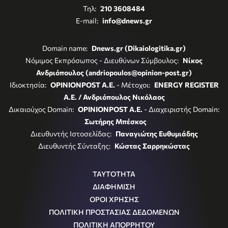
Τηλ:
210 3608484
E-mail:
info@dnews.gr
Domain name:
Dnews.gr (Dikaiologitika.gr)
Νόμιμος Εκπρόσωπος - Διευθύνων Σύμβουλος:
Νίκος
Ανδριόπουλος (andriopoulos@opinion-post.gr)
Ιδιοκτησία:
OPINIONPOST A.E.
- Μέτοχοι:
ENERGY REGISTER
Α.Ε. / Ανδριόπουλος Νικόλαος
Δικαιούχος Domain:
OPINIONPOST A.E.
- Διαχειριστής Domain:
Σωτήρης Μπέσκος
Διευθυντής Ιστοσελίδας:
Παναγιώτης Ευθυμιάδης
Διευθυντής Σύνταξης:
Κώστας Σαρρηκώστας
ΤΑΥΤΟΤΗΤΑ
ΔΙΑΦΗΜΙΣΗ
ΟΡΟΙ ΧΡΗΣΗΣ
ΠΟΛΙΤΙΚΗ ΠΡΟΣΤΑΣΙΑΣ ΔΕΔΟΜΕΝΩΝ
ΠΟΛΙΤΙΚΗ ΑΠΟΡΡΗΤΟΥ