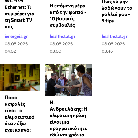
Wi-Fi vs
Πώς να μην
Η επόμενη μέρα
Ethernet: Τι
λαδώνουν τα
από την φωτιά -
συμφέρει για
μαλλιά μου -
10 βασικές
τη Smart TV
5 tips
συμβουλές
σας
ienergeia.gr
healthstat.gr
healthstat.gr
08.05.2026 -
08.05.2026 -
08.05.2026 -
04:02
03:00
03:46
Πόσο
Ν.
ασφαλές
Ανδρουλάκης: Η
είναι το
κλιματική κρίση
κλιματιστικό
είναι μια
όταν έξω
πραγματικότητα
έχει καπνό;
εδώ και χρόνια