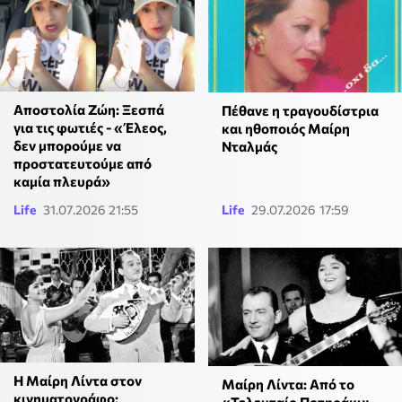
Αποστολία Ζώη: Ξεσπά
Πέθανε η τραγουδίστρια
για τις φωτιές - «Έλεος,
και ηθοποιός Μαίρη
δεν μπορούμε να
Νταλμάς
προστατευτούμε από
καμία πλευρά»
Life
31.07.2026 21:55
Life
29.07.2026 17:59
Η Μαίρη Λίντα στον
Μαίρη Λίντα: Από το
κινηματογράφο: