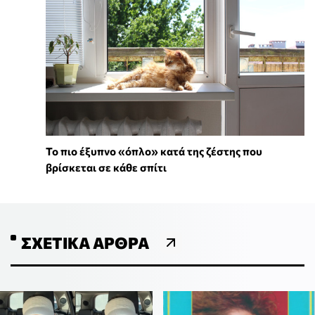
To πιο έξυπνο «όπλο» κατά της ζέστης που
βρίσκεται σε κάθε σπίτι
ΣΧΕΤΙΚΆ ΆΡΘΡΑ