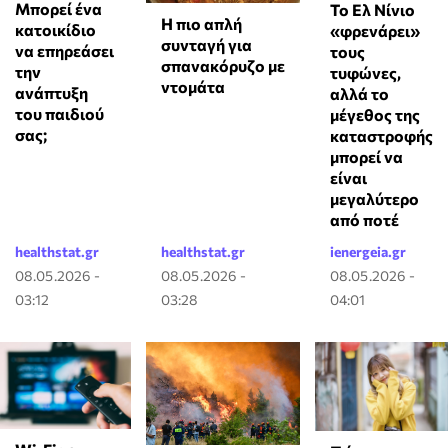
⁠Μπορεί ένα
Το Ελ Νίνιο
Η πιο απλή
κατοικίδιο
«φρενάρει»
συνταγή για
να επηρεάσει
τους
σπανακόρυζο με
την
τυφώνες,
ντομάτα
ανάπτυξη
αλλά το
του παιδιού
μέγεθος της
σας;
καταστροφής
μπορεί να
είναι
μεγαλύτερο
από ποτέ
healthstat.gr
healthstat.gr
ienergeia.gr
08.05.2026 -
08.05.2026 -
08.05.2026 -
03:12
03:28
04:01