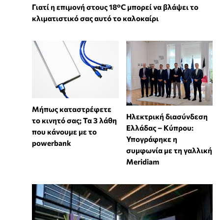
Γιατί η επιμονή στους 18°C μπορεί να βλάψει το
κλιματιστικό σας αυτό το καλοκαίρι
Μήπως καταστρέφετε
Ηλεκτρική διασύνδεση
το κινητό σας; Τα 3 λάθη
Ελλάδας – Κύπρου:
που κάνουμε με το
Υπογράφηκε η
powerbank
συμφωνία με τη γαλλική
Meridiam