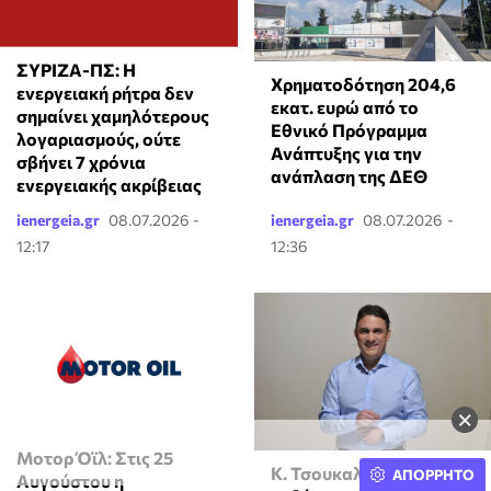
ΣΥΡΙΖΑ-ΠΣ: Η
Χρηματοδότηση 204,6
ενεργειακή ρήτρα δεν
εκατ. ευρώ από το
σημαίνει χαμηλότερους
Εθνικό Πρόγραμμα
λογαριασμούς, ούτε
Ανάπτυξης για την
σβήνει 7 χρόνια
ανάπλαση της ΔΕΘ
ενεργειακής ακρίβειας
ienergeia.gr
08.07.2026 -
ienergeia.gr
08.07.2026 -
12:17
12:36
×
Μοτορ Όϊλ: Στις 25
Κ. Τσουκαλάς: Η
ΑΠΟΡΡΗΤΟ
Αυγούστου η