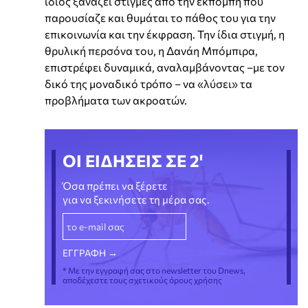
ίδιος ξαναζεί στιγμές από την εκπομπή που
παρουσίαζε και θυμάται το πάθος του για την
επικοινωνία και την έκφραση. Την ίδια στιγμή, η
θρυλική περσόνα του, η Δανάη Μπόμπιρα,
επιστρέφει δυναμικά, αναλαμβάνοντας –με τον
δικό της μοναδικό τρόπο – να «λύσει» τα
προβλήματα των ακροατών.
ΟΙ ΕΙΔΗΣΕΙΣ ΣΕ 2'
Όσα πρέπει να ξέρετε
για να ξεκινήσετε τη μέρα σας.
* Με την εγγραφή σας στο newsletter του Dnews,
αποδέχεστε τους σχετικούς όρους χρήσης