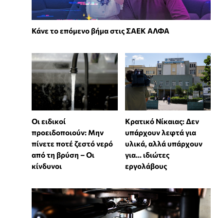
Κάνε το επόμενο βήμα στις ΣΑΕΚ ΑΛΦΑ
Οι ειδικοί
Κρατικό Νίκαιας: Δεν
προειδοποιούν: Μην
υπάρχουν λεφτά για
πίνετε ποτέ ζεστό νερό
υλικά, αλλά υπάρχουν
από τη βρύση – Οι
για... ιδιώτες
κίνδυνοι
εργολάβους