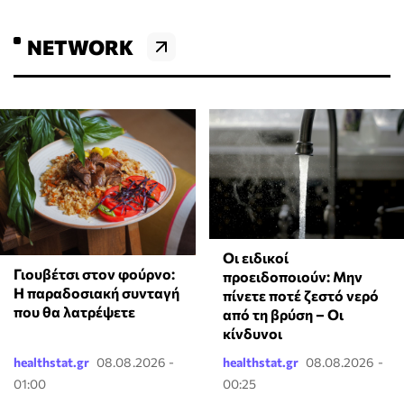
NETWORK
Οι ειδικοί
Γιουβέτσι στον φούρνο:
προειδοποιούν: Μην
Η παραδοσιακή συνταγή
πίνετε ποτέ ζεστό νερό
που θα λατρέψετε
από τη βρύση – Οι
κίνδυνοι
healthstat.gr
08.08.2026 -
healthstat.gr
08.08.2026 -
01:00
00:25