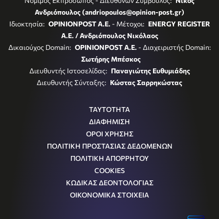
Νόμιμος Εκπρόσωπος - Διευθύνων Σύμβουλος:
Νίκος
Ανδριόπουλος (andriopoulos@opinion-post.gr)
Ιδιοκτησία:
OPINIONPOST A.E.
- Μέτοχοι:
ENERGY REGISTER
Α.Ε. / Ανδριόπουλος Νικόλαος
Δικαιούχος Domain:
OPINIONPOST A.E.
- Διαχειριστής Domain:
Σωτήρης Μπέσκος
Διευθυντής Ιστοσελίδας:
Παναγιώτης Ευθυμιάδης
Διευθυντής Σύνταξης:
Κώστας Σαρρηκώστας
ΤΑΥΤΟΤΗΤΑ
ΔΙΑΦΗΜΙΣΗ
ΟΡΟΙ ΧΡΗΣΗΣ
ΠΟΛΙΤΙΚΗ ΠΡΟΣΤΑΣΙΑΣ ΔΕΔΟΜΕΝΩΝ
ΠΟΛΙΤΙΚΗ ΑΠΟΡΡΗΤΟΥ
COOKIES
ΚΩΔΙΚΑΣ ΔΕΟΝΤΟΛΟΓΙΑΣ
ΟΙΚΟΝΟΜΙΚΑ ΣΤΟΙΧΕΙΑ