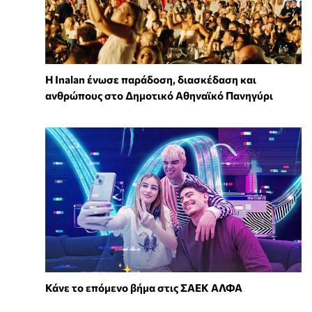
Η Inalan ένωσε παράδοση, διασκέδαση και
ανθρώπους στο Δημοτικό Αθηναϊκό Πανηγύρι
Κάνε το επόμενο βήμα στις ΣΑΕΚ ΑΛΦΑ