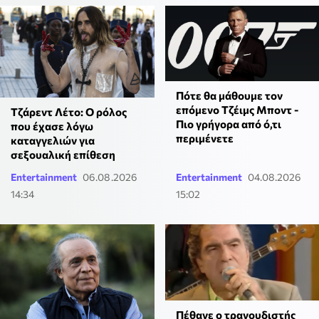
Πότε θα μάθουμε τον
επόμενο Τζέιμς Μποντ -
Τζάρεντ Λέτο: Ο ρόλος
Πιο γρήγορα από ό,τι
που έχασε λόγω
περιμένετε
καταγγελιών για
σεξουαλική επίθεση
Entertainment
06.08.2026
Entertainment
04.08.2026
14:34
15:02
Πέθανε ο τραγουδιστής