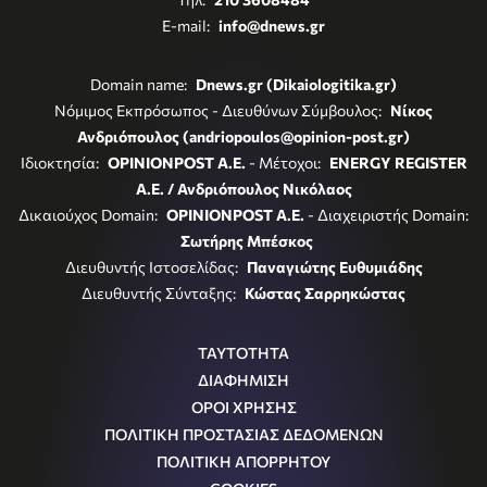
E-mail:
info@dnews.gr
Domain name:
Dnews.gr (Dikaiologitika.gr)
Νόμιμος Εκπρόσωπος - Διευθύνων Σύμβουλος:
Νίκος
Ανδριόπουλος (andriopoulos@opinion-post.gr)
Ιδιοκτησία:
OPINIONPOST A.E.
- Μέτοχοι:
ENERGY REGISTER
Α.Ε. / Ανδριόπουλος Νικόλαος
Δικαιούχος Domain:
OPINIONPOST A.E.
- Διαχειριστής Domain:
Σωτήρης Μπέσκος
Διευθυντής Ιστοσελίδας:
Παναγιώτης Ευθυμιάδης
Διευθυντής Σύνταξης:
Κώστας Σαρρηκώστας
ΤΑΥΤΟΤΗΤΑ
ΔΙΑΦΗΜΙΣΗ
ΟΡΟΙ ΧΡΗΣΗΣ
ΠΟΛΙΤΙΚΗ ΠΡΟΣΤΑΣΙΑΣ ΔΕΔΟΜΕΝΩΝ
ΠΟΛΙΤΙΚΗ ΑΠΟΡΡΗΤΟΥ