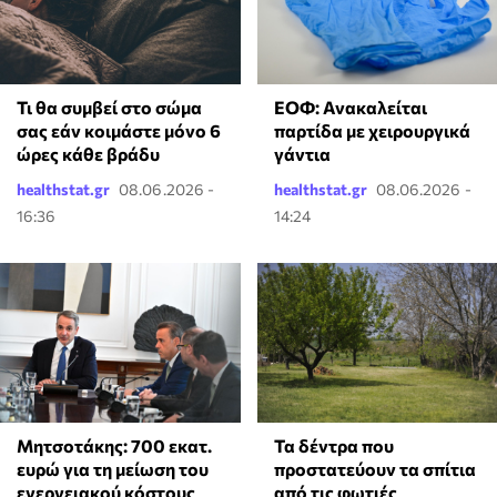
Τι θα συμβεί στο σώμα
ΕΟΦ: Ανακαλείται
σας εάν κοιμάστε μόνο 6
παρτίδα με χειρουργικά
ώρες κάθε βράδυ
γάντια
healthstat.gr
08.06.2026 -
healthstat.gr
08.06.2026 -
16:36
14:24
Μητσοτάκης: 700 εκατ.
Τα δέντρα που
ευρώ για τη μείωση του
προστατεύουν τα σπίτια
ενεργειακού κόστους
από τις φωτιές