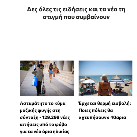
Δες όλες τις ειδήσεις και τα νέα τη
στιγμή που συμβαίνουν
Ασταμάτητο το κύμα
Έρχεται θερμή εισβολή:
μαζικής φυγής στη
Ποιες πόλεις θα
σύνταξη - 129.298 νέες
«χτυπήσουν» 40αρια
αιτήσεις υπό το φόβο
για τα νέα όρια ηλικίας