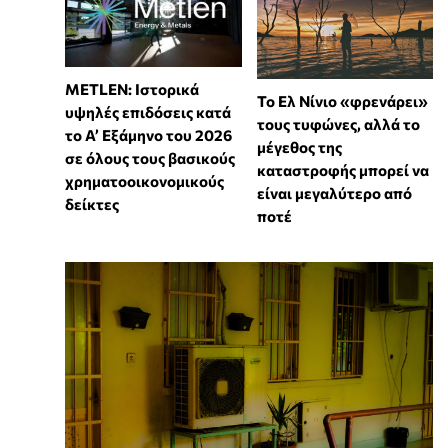
METLEN: Ιστορικά
Το Ελ Νίνιο «φρενάρει»
υψηλές επιδόσεις κατά
τους τυφώνες, αλλά το
το Α’ Εξάμηνο του 2026
μέγεθος της
σε όλους τους βασικούς
καταστροφής μπορεί να
χρηματοοικονομικούς
είναι μεγαλύτερο από
δείκτες
ποτέ