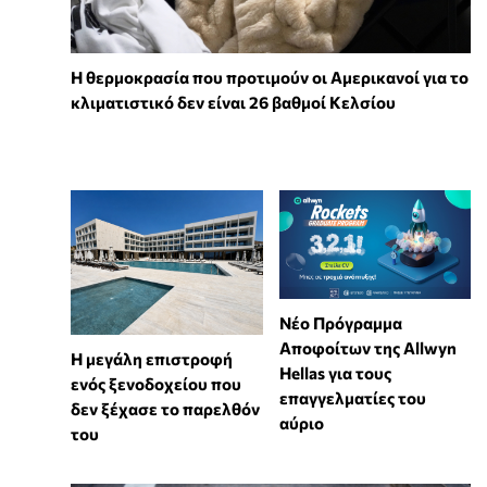
Η θερμοκρασία που προτιμούν οι Αμερικανοί για το
κλιματιστικό δεν είναι 26 βαθμοί Κελσίου
Νέο Πρόγραμμα
Αποφοίτων της Allwyn
Η μεγάλη επιστροφή
Hellas για τους
ενός ξενοδοχείου που
επαγγελματίες του
δεν ξέχασε το παρελθόν
αύριο
του