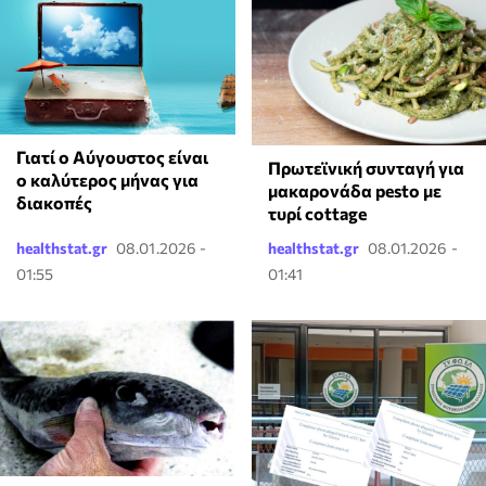
Γιατί ο Αύγουστος είναι
Πρωτεϊνική συνταγή για
ο καλύτερος μήνας για
μακαρονάδα pesto με
διακοπές
τυρί cottage
healthstat.gr
08.01.2026 -
healthstat.gr
08.01.2026 -
01:55
01:41