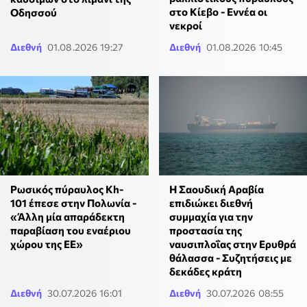
στο Κίεβο - Εννέα οι
Οδησσού
νεκροί
Διεθνή
01.08.2026 19:27
Διεθνή
01.08.2026 10:45
Ρωσικός πύραυλος Kh-
Η Σαουδική Αραβία
101 έπεσε στην Πολωνία -
επιδιώκει διεθνή
«Άλλη μία απαράδεκτη
συμμαχία για την
παραβίαση του εναέριου
προστασία της
χώρου της ΕΕ»
ναυσιπλοΐας στην Ερυθρά
θάλασσα - Συζητήσεις με
δεκάδες κράτη
Διεθνή
30.07.2026 16:01
Διεθνή
30.07.2026 08:55