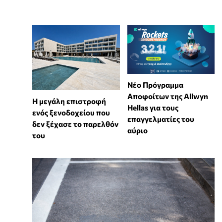
Νέο Πρόγραμμα
Αποφοίτων της Allwyn
Η μεγάλη επιστροφή
Hellas για τους
ενός ξενοδοχείου που
επαγγελματίες του
δεν ξέχασε το παρελθόν
αύριο
του