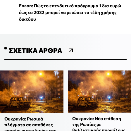
Enaon: Πώς το επενδυτικό πρόγραμμα 1 δισ ευρώ
έως το 2032 μπορεί να μειώσει τα τέλη χρήσης
δικτύου
ΣΧΕΤΙΚΆ ΆΡΘΡΑ
Ουκρανία: Νέα επίθεση
Ουκρανία: Ρωσικά
της Ρωσίας με
πλήγματα σε αποθήκες
βαλλιστικούς πυραύλους
καυσίμων στο λιμάνι της