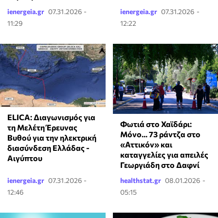
ienergeia.gr
07.31.2026 -
ienergeia.gr
07.31.2026 -
11:29
12:22
ELICA: Διαγωνισμός για
Φωτιά στο Χαϊδάρι:
τη Μελέτη Έρευνας
Μόνο... 73 ράντζα στο
Βυθού για την ηλεκτρική
«Αττικόν» και
διασύνδεση Ελλάδας -
καταγγελίες για απειλές
Αιγύπτου
Γεωργιάδη στο Δαφνί
ienergeia.gr
07.31.2026 -
healthstat.gr
08.01.2026 -
12:46
05:15