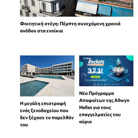
Φοιτητική στέγη: Πέμπτη συνεχόμενη χρονιά
ανόδου στα ενοίκια
Νέο Πρόγραμμα
Αποφοίτων της Allwyn
Η μεγάλη επιστροφή
Hellas για τους
ενός ξενοδοχείου που
επαγγελματίες του
δεν ξέχασε το παρελθόν
αύριο
του