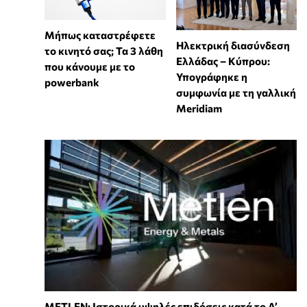
Μήπως καταστρέφετε
Ηλεκτρική διασύνδεση
το κινητό σας; Τα 3 λάθη
Ελλάδας – Κύπρου:
που κάνουμε με το
Υπογράφηκε η
powerbank
συμφωνία με τη γαλλική
Meridiam
METLEN: Ιστορικά υψηλές επιδόσεις κατά το Α’