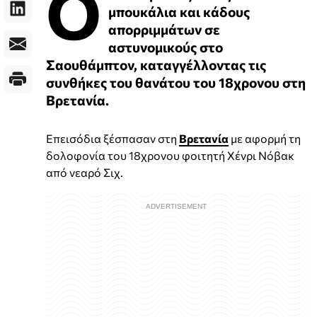
Ο
μπουκάλια και κάδους
απορριμμάτων σε
αστυνομικούς στο
Σαουθάμπτον, καταγγέλλοντας τις
συνθήκες του θανάτου του 18χρονου στη
Βρετανία.
Επεισόδια ξέσπασαν στη
Βρετανία
με αφορμή τη
δολοφονία του 18χρονου φοιτητή Χένρι Νόβακ
από νεαρό Σιχ.