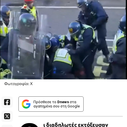
Φωτογραφία: X
Πρόσθεσε το
Dnews
στα
αγαπημένα σου στη Google
ι διαδηλωτές εκτόξευσαν