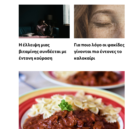
⁠Η έλλειψη μιας
Για ποιο λόγο οι φακίδες
βιταμίνης συνδέεται με
γίνονται πιο έντονες το
έντονη κούραση
καλοκαίρι