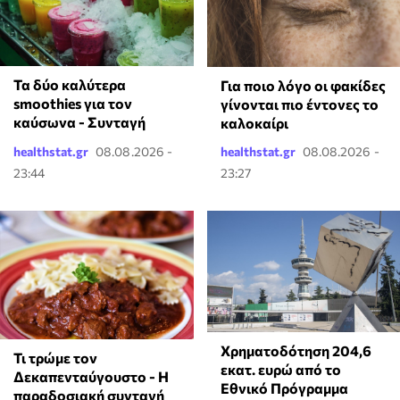
Τα δύο καλύτερα
Για ποιο λόγο οι φακίδες
smoothies για τον
γίνονται πιο έντονες το
καύσωνα - Συνταγή
καλοκαίρι
healthstat.gr
08.08.2026 -
healthstat.gr
08.08.2026 -
23:44
23:27
Χρηματοδότηση 204,6
Τι τρώμε τον
εκατ. ευρώ από το
Δεκαπενταύγουστο - Η
Εθνικό Πρόγραμμα
παραδοσιακή συνταγή