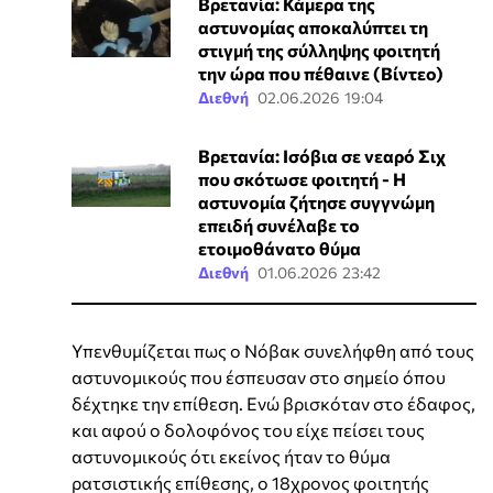
Βρετανία: Κάμερα της
αστυνομίας αποκαλύπτει τη
στιγμή της σύλληψης φοιτητή
την ώρα που πέθαινε (Βίντεο)
Διεθνή
02.06.2026 19:04
Βρετανία: Ισόβια σε νεαρό Σιχ
που σκότωσε φοιτητή - Η
αστυνομία ζήτησε συγγνώμη
επειδή συνέλαβε το
ετοιμοθάνατο θύμα
Διεθνή
01.06.2026 23:42
Υπενθυμίζεται πως ο Νόβακ συνελήφθη από τους
αστυνομικούς που έσπευσαν στο σημείο όπου
δέχτηκε την επίθεση. Ενώ βρισκόταν στο έδαφος,
και αφού ο δολοφόνος του είχε πείσει τους
αστυνομικούς ότι εκείνος ήταν το θύμα
ρατσιστικής επίθεσης, ο 18χρονος φοιτητής