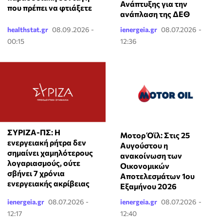
Ανάπτυξης για την
που πρέπει να φτιάξετε
ανάπλαση της ΔΕΘ
healthstat.gr
08.09.2026 -
ienergeia.gr
08.07.2026 -
00:15
12:36
ΣΥΡΙΖΑ-ΠΣ: Η
Μοτορ Όϊλ: Στις 25
ενεργειακή ρήτρα δεν
Αυγούστου η
σημαίνει χαμηλότερους
ανακοίνωση των
λογαριασμούς, ούτε
Οικονομικών
σβήνει 7 χρόνια
Αποτελεσμάτων 1ου
ενεργειακής ακρίβειας
Εξαμήνου 2026
ienergeia.gr
08.07.2026 -
ienergeia.gr
08.07.2026 -
12:17
12:40