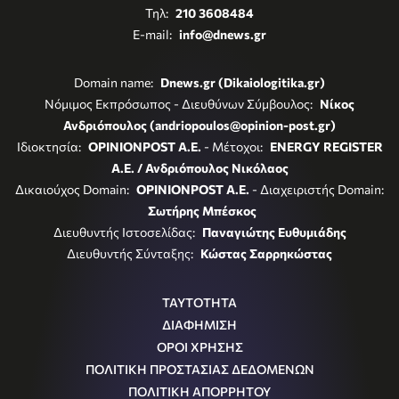
Τηλ:
210 3608484
E-mail:
info@dnews.gr
Domain name:
Dnews.gr (Dikaiologitika.gr)
Νόμιμος Εκπρόσωπος - Διευθύνων Σύμβουλος:
Νίκος
Ανδριόπουλος (andriopoulos@opinion-post.gr)
Ιδιοκτησία:
OPINIONPOST A.E.
- Μέτοχοι:
ENERGY REGISTER
Α.Ε. / Ανδριόπουλος Νικόλαος
Δικαιούχος Domain:
OPINIONPOST A.E.
- Διαχειριστής Domain:
Σωτήρης Μπέσκος
Διευθυντής Ιστοσελίδας:
Παναγιώτης Ευθυμιάδης
Διευθυντής Σύνταξης:
Κώστας Σαρρηκώστας
ΤΑΥΤΟΤΗΤΑ
ΔΙΑΦΗΜΙΣΗ
ΟΡΟΙ ΧΡΗΣΗΣ
ΠΟΛΙΤΙΚΗ ΠΡΟΣΤΑΣΙΑΣ ΔΕΔΟΜΕΝΩΝ
ΠΟΛΙΤΙΚΗ ΑΠΟΡΡΗΤΟΥ