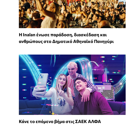
Η Inalan ένωσε παράδοση, διασκέδαση και
ανθρώπους στο Δημοτικό Αθηναϊκό Πανηγύρι
Κάνε το επόμενο βήμα στις ΣΑΕΚ ΑΛΦΑ