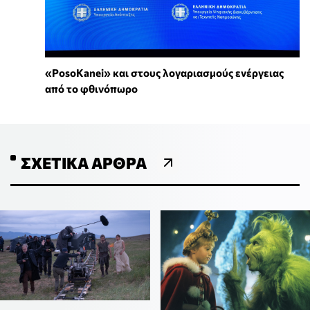
«PosoKanei» και στους λογαριασμούς ενέργειας
από το φθινόπωρο
ΣΧΕΤΙΚΆ ΆΡΘΡΑ