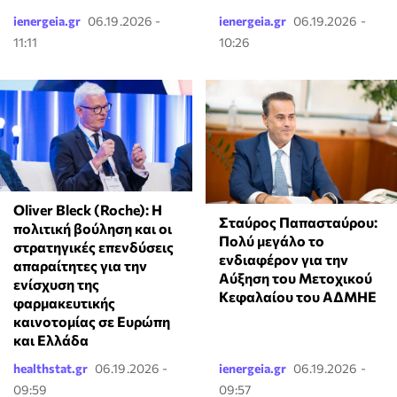
ienergeia.gr
06.19.2026 -
ienergeia.gr
06.19.2026 -
11:11
10:26
Oliver Bleck (Roche): Η
Σταύρος Παπασταύρου:
πολιτική βούληση και οι
Πολύ μεγάλο το
στρατηγικές επενδύσεις
ενδιαφέρον για την
απαραίτητες για την
Αύξηση του Μετοχικού
ενίσχυση της
Κεφαλαίου του ΑΔΜΗΕ
φαρμακευτικής
καινοτομίας σε Ευρώπη
και Ελλάδα
healthstat.gr
06.19.2026 -
ienergeia.gr
06.19.2026 -
09:59
09:57