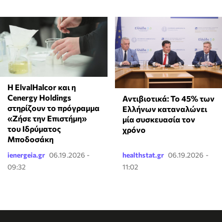
Η ElvalHalcor και η
Cenergy Holdings
Αντιβιοτικά: Το 45% των
στηρίζουν το πρόγραμμα
Ελλήνων καταναλώνει
«Ζήσε την Επιστήμη»
μία συσκευασία τον
του Ιδρύματος
χρόνο
Μποδοσάκη
ienergeia.gr
06.19.2026 -
healthstat.gr
06.19.2026 -
09:32
11:02