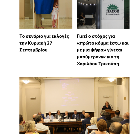
Το σενάριο για εκλογές
Γιατί ο στόχος για
την Κυριακή 27
«πρώτο κόμμα έστω και
Σεπτεμβρίου
με μια ψήφο» γίνεται
μπούμερανγκ για τη
Χαριλάου Τρικούπη