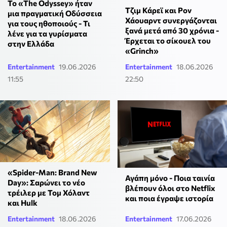
To «The Odyssey» ήταν
Τζιμ Κάρεϊ και Ρον
μια πραγματική Οδύσσεια
Χάουαρντ συνεργάζονται
για τους ηθοποιούς - Τι
ξανά μετά από 30 χρόνια -
λένε για τα γυρίσματα
Έρχεται το σίκουελ του
στην Ελλάδα
«Grinch»
Entertainment
19.06.2026
Entertainment
18.06.2026
11:55
22:50
«Spider-Man: Brand New
Αγάπη μόνο - Ποια ταινία
Day»: Σαρώνει το νέο
βλέπουν όλοι στο Netflix
τρέιλερ με Τομ Χόλαντ
και ποια έγραψε ιστορία
και Hulk
Entertainment
18.06.2026
Entertainment
17.06.2026