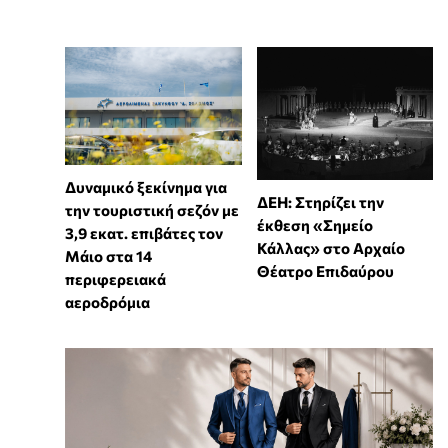
Δυναμικό ξεκίνημα για
ΔΕΗ: Στηρίζει την
την τουριστική σεζόν με
έκθεση «Σημείο
3,9 εκατ. επιβάτες τον
Κάλλας» στο Αρχαίο
Μάιο στα 14
Θέατρο Επιδαύρου
περιφερειακά
αεροδρόμια