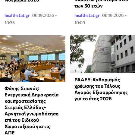
των 50 ετών
healthstat.gr
06.19.2026 -
healthstat.gr
06.19.2026 -
10:35
10:09
ΡΑΑΕΥ: Καθορισμός
χρέωσης του Τέλους
Φάνης Σπανός:
Αγοράς Εξισορρόπησης
Ενεργειακή Δημοκρατία
για το έτος 2026
και προστασία της
Στερεάς Ελλάδας-
Αρνητική γνωμοδότηση
επί του Ειδικού
Χωροταξικού για τις
ΑΠΕ