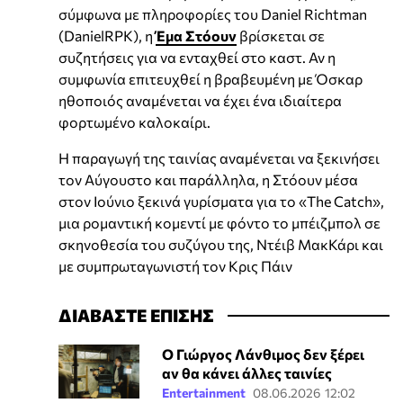
σύμφωνα με πληροφορίες του Daniel Richtman
(DanielRPK), η
Έμα Στόουν
βρίσκεται σε
συζητήσεις για να ενταχθεί στο καστ. Αν η
συμφωνία επιτευχθεί η βραβευμένη με Όσκαρ
ηθοποιός αναμένεται να έχει ένα ιδιαίτερα
φορτωμένο καλοκαίρι.
Η παραγωγή της ταινίας αναμένεται να ξεκινήσει
τον Αύγουστο και παράλληλα, η Στόουν μέσα
στον Ιούνιο ξεκινά γυρίσματα για το «The Catch»,
μια ρομαντική κομεντί με φόντο το μπέιζμπολ σε
σκηνοθεσία του συζύγου της, Ντέιβ ΜακΚάρι και
με συμπρωταγωνιστή τον Κρις Πάιν
ΔΙΑΒΑΣΤΕ ΕΠΙΣΗΣ
Ο Γιώργος Λάνθιμος δεν ξέρει
αν θα κάνει άλλες ταινίες
Entertainment
08.06.2026 12:02