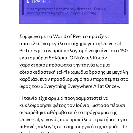
* Με την εγγραφή σας στο newsletter του Dnews,
αποδέχεστε τους σχετικούς όρους χρήσης
Σύμφωνα με το World of Reel το πρότζεκτ
αποτελεί ένα μεγάλο στοίχημα για τη Universal
Pictures με τον προϋπολογισμό να φτάνει στα 150
εκατομμύρια δολάρια. Ο Ντάνιελ Κουάν
χαρακτήρισε πρόσφατα την ταινία ως μια
«διασκεδαστική sci-fi κωμωδία δράσης με μεγάλη
καρδιά», έναν προσδιορισμό που παραπέμπει στο
ύφος του «Everything Everywhere All at Once».
Η ταινία είχε αρχικά προγραμματιστεί να
κυκλοφορήσει φέτος τον Ιούνιο, ωστόσο πέρυσι
αφαιρέθηκε αθόρυβα από το πρόγραμμα της
Universal, γεγονός που προκάλεσε ερωτήματα για
πιθανές αλλαγές στο δημιουργικό της κομμάτι. Ο