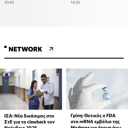
10:43
14:35
NETWORK
Γρίπη: Θετικός ο FDA
ΙΣΑ: Νέα δικάσιμος στο
στο mRNA εμβόλιο της
ΣτΕ για το clawback τον
Moderna για άτομα άνω
Νοέμβριο 2026