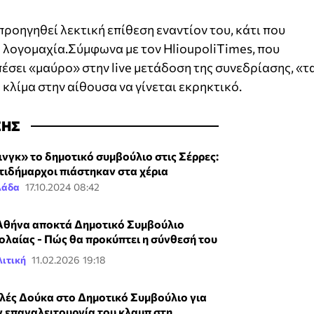
ροηγηθεί λεκτική επίθεση εναντίον του, κάτι που
η λογομαχία.Σύμφωνα με τον HlioupoliTimes, που
πέσει «μαύρο» στην live μετάδοση της συνεδρίασης, «τ
κλίμα στην αίθουσα να γίνεται εκρηκτικό.
ΣΗΣ
ινγκ» το δημοτικό συμβούλιο στις Σέρρες:
τιδήμαρχοι πιάστηκαν στα χέρια
λάδα
17.10.2024 08:42
Αθήνα αποκτά Δημοτικό Συμβούλιο
ολαίας - Πώς θα προκύπτει η σύνθεσή του
ιτική
11.02.2026 19:18
λές Δούκα στο Δημοτικό Συμβούλιο για
ν επαναλειτουργία του κλαμπ στη