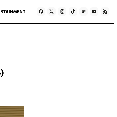
ΡΟΗ ΕΙΔΗΣΕΩΝ
T
NEWS IN ENGLISH
Games
ERTAINMENT
)