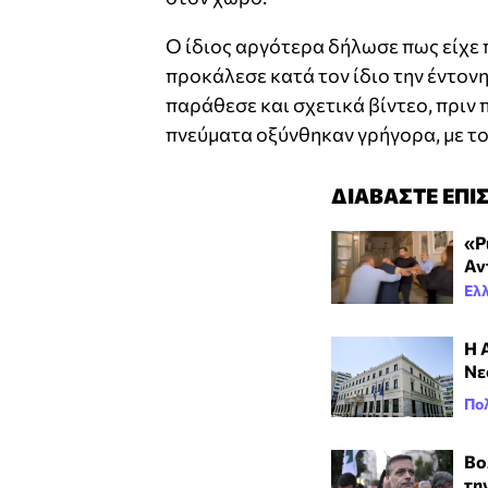
Ο ίδιος αργότερα δήλωσε πως είχε π
προκάλεσε κατά τον ίδιο την έντον
παράθεσε και σχετικά βίντεο, πριν 
πνεύματα οξύνθηκαν γρήγορα, με το 
ΔΙΑΒΑΣΤΕ ΕΠΙ
«Ρ
Αν
Ελ
Η 
Νε
Πολ
Βο
τη