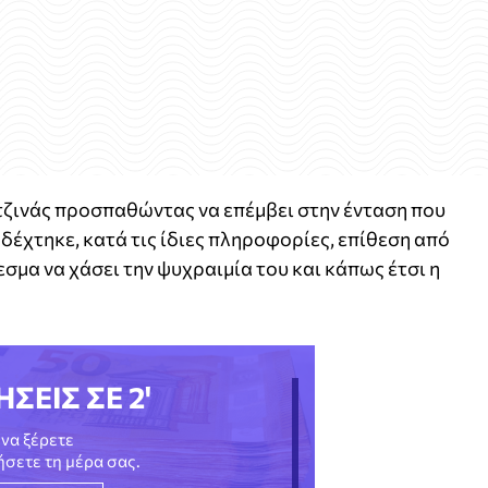
τζινάς προσπαθώντας να επέμβει στην ένταση που
δέχτηκε, κατά τις ίδιες πληροφορίες, επίθεση από
μα να χάσει την ψυχραιμία του και κάπως έτσι η
ΗΣΕΙΣ ΣΕ 2'
να ξέρετε
νήσετε τη μέρα σας.