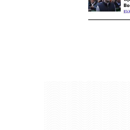
Βο
Ελ