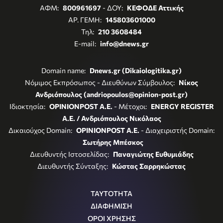
ΑΦΜ:
800961697
- ΔΟΥ:
ΚΕΦΟΔΕ Αττικής
ΑΡ. ΓΕΜΗ:
145803601000
Τηλ:
210 3608484
E-mail:
info@dnews.gr
Domain name:
Dnews.gr (Dikaiologitika.gr)
Νόμιμος Εκπρόσωπος - Διευθύνων Σύμβουλος:
Νίκος
Ανδριόπουλος (andriopoulos@opinion-post.gr)
Ιδιοκτησία:
OPINIONPOST A.E.
- Μέτοχοι:
ENERGY REGISTER
Α.Ε. / Ανδριόπουλος Νικόλαος
Δικαιούχος Domain:
OPINIONPOST A.E.
- Διαχειριστής Domain:
Σωτήρης Μπέσκος
Διευθυντής Ιστοσελίδας:
Παναγιώτης Ευθυμιάδης
Διευθυντής Σύνταξης:
Κώστας Σαρρηκώστας
ΤΑΥΤΟΤΗΤΑ
ΔΙΑΦΗΜΙΣΗ
ΟΡΟΙ ΧΡΗΣΗΣ