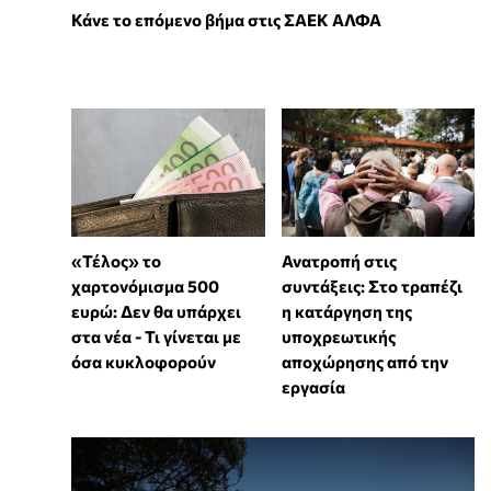
Κάνε το επόμενο βήμα στις ΣΑΕΚ ΑΛΦΑ
«Τέλος» το
Ανατροπή στις
χαρτονόμισμα 500
συντάξεις: Στο τραπέζι
ευρώ: Δεν θα υπάρχει
η κατάργηση της
στα νέα - Τι γίνεται με
υποχρεωτικής
όσα κυκλοφορούν
αποχώρησης από την
εργασία