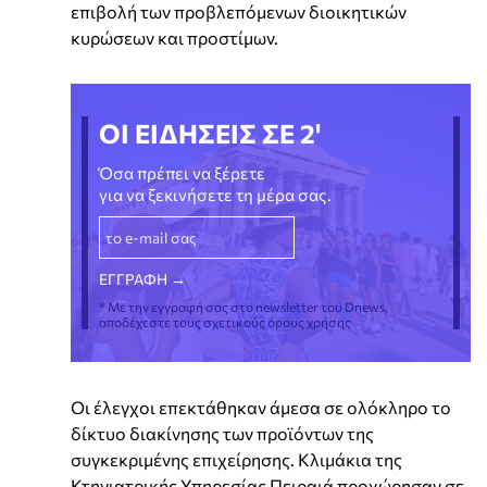
επιβολή των προβλεπόμενων διοικητικών
κυρώσεων και προστίμων.
ΟΙ ΕΙΔΗΣΕΙΣ ΣΕ 2'
Όσα πρέπει να ξέρετε
για να ξεκινήσετε τη μέρα σας.
* Με την εγγραφή σας στο newsletter του Dnews,
αποδέχεστε τους σχετικούς όρους χρήσης
Οι έλεγχοι επεκτάθηκαν άμεσα σε ολόκληρο το
δίκτυο διακίνησης των προϊόντων της
συγκεκριμένης επιχείρησης. Κλιμάκια της
Κτηνιατρικής Υπηρεσίας Πειραιά προχώρησαν σε