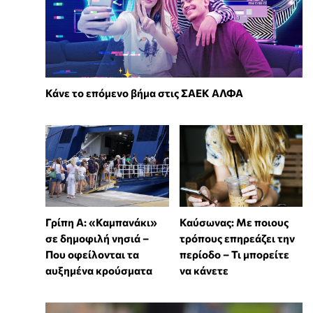
Κάνε το επόμενο βήμα στις ΣΑΕΚ ΑΛΦΑ
Γρίπη Α: «Καμπανάκι»
Καύσωνας: Με ποιους
σε δημοφιλή νησιά –
τρόπους επηρεάζει την
Που οφείλονται τα
περίοδο – Τι μπορείτε
αυξημένα κρούσματα
να κάνετε