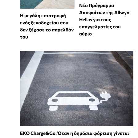
Νέο Πρόγραμμα
Αποφοίτων της Allwyn
Η μεγάλη επιστροφή
Hellas για τους
ενός ξενοδοχείου που
επαγγελματίες του
δεν ξέχασε το παρελθόν
αύριο
του
EKO Charge&Go: Όταν η δημόσια φόρτιση γίνεται