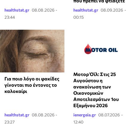
που πρέπει να φτιάξετε
healthstat.gr
08.08.2026 -
healthstat.gr
08.09.2026 -
23:44
00:15
Μοτορ Όϊλ: Στις 25
Για ποιο λόγο οι φακίδες
Αυγούστου η
γίνονται πιο έντονες το
ανακοίνωση των
καλοκαίρι
Οικονομικών
Αποτελεσμάτων 1ου
Εξαμήνου 2026
healthstat.gr
08.08.2026 -
ienergeia.gr
08.07.2026 -
23:27
12:40