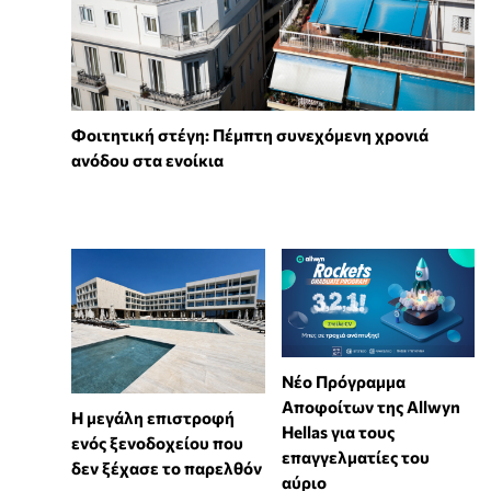
Φοιτητική στέγη: Πέμπτη συνεχόμενη χρονιά
ανόδου στα ενοίκια
Νέο Πρόγραμμα
Αποφοίτων της Allwyn
Η μεγάλη επιστροφή
Hellas για τους
ενός ξενοδοχείου που
επαγγελματίες του
δεν ξέχασε το παρελθόν
αύριο