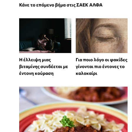
Κάνε το επόμενο βήμα στις ΣΑΕΚ ΑΛΦΑ
⁠Η έλλειψη μιας
Για ποιο λόγο οι φακίδες
βιταμίνης συνδέεται με
γίνονται πιο έντονες το
έντονη κούραση
καλοκαίρι