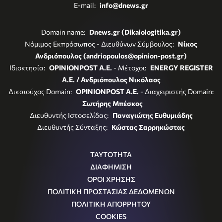
E-mail:
info@dnews.gr
Domain name:
Dnews.gr (Dikaiologitika.gr)
Νόμιμος Εκπρόσωπος - Διευθύνων Σύμβουλος:
Νίκος
Ανδριόπουλος (andriopoulos@opinion-post.gr)
Ιδιοκτησία:
OPINIONPOST A.E.
- Μέτοχοι:
ENERGY REGISTER
Α.Ε. / Ανδριόπουλος Νικόλαος
Δικαιούχος Domain:
OPINIONPOST A.E.
- Διαχειριστής Domain:
Σωτήρης Μπέσκος
Διευθυντής Ιστοσελίδας:
Παναγιώτης Ευθυμιάδης
Διευθυντής Σύνταξης:
Κώστας Σαρρηκώστας
ΤΑΥΤΟΤΗΤΑ
ΔΙΑΦΗΜΙΣΗ
ΟΡΟΙ ΧΡΗΣΗΣ
ΠΟΛΙΤΙΚΗ ΠΡΟΣΤΑΣΙΑΣ ΔΕΔΟΜΕΝΩΝ
ΠΟΛΙΤΙΚΗ ΑΠΟΡΡΗΤΟΥ
COOKIES