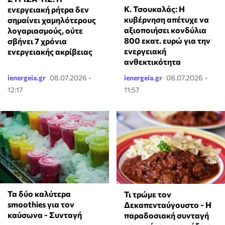
Κ. Τσουκαλάς: Η
ενεργειακή ρήτρα δεν
κυβέρνηση απέτυχε να
σημαίνει χαμηλότερους
αξιοποιήσει κονδύλια
λογαριασμούς, ούτε
800 εκατ. ευρώ για την
σβήνει 7 χρόνια
ενεργειακή
ενεργειακής ακρίβειας
ανθεκτικότητα
ienergeia.gr
08.07.2026 -
ienergeia.gr
08.07.2026 -
12:17
11:57
Τα δύο καλύτερα
Τι τρώμε τον
smoothies για τον
Δεκαπενταύγουστο - Η
καύσωνα - Συνταγή
παραδοσιακή συνταγή