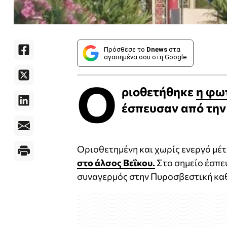
Πρόσθεσε το
Dnews
στα
αγαπημένα σου στη Google
Ο
ριοθετήθηκε
η φω
έσπευσαν από την
Οριοθετημένη και χωρίς ενεργό μέτ
στo άλσος Βεΐκου.
Στο σημείο έσπε
συναγερμός στην Πυροσβεστική καθ