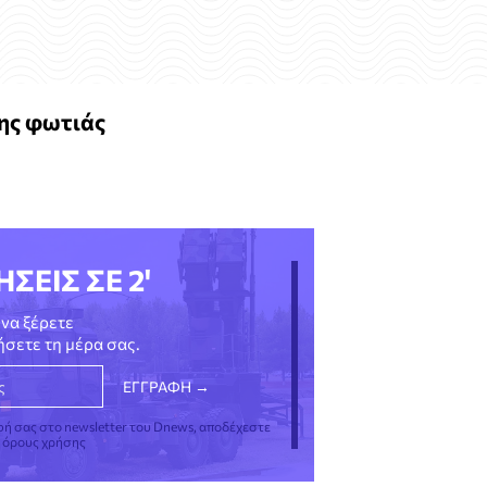
της φωτιάς
ΗΣΕΙΣ ΣΕ 2'
να ξέρετε
νήσετε τη μέρα σας.
φή σας στο newsletter του Dnews, αποδέχεστε
ς όρους χρήσης