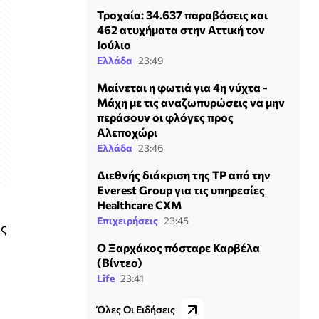
Τροχαία: 34.637 παραβάσεις και
462 ατυχήματα στην Αττική τον
Ιούλιο
Ελλάδα
23:49
Μαίνεται η φωτιά για 4η νύχτα -
Μάχη με τις αναζωπυρώσεις να μην
περάσουν οι φλόγες προς
Αλεποχώρι
Ελλάδα
23:46
Διεθνής διάκριση της TP από την
Everest Group για τις υπηρεσίες
Healthcare CXM
Επιχειρήσεις
23:45
ες
Ο Ξαρχάκος πόσταρε Καρβέλα
(Βίντεο)
Life
23:41
Όλες Οι Ειδήσεις