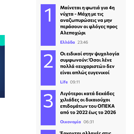
Μαίνεται η φωτιά για 4η
νύχτα - Μάχη με τις
αναζωπυρώσεις να μην
περάσουν οι φλόγες προς
Αλεποχώρι
Ελλάδα
23:46
Οι ειδικοί στην ψυχολογία
συμφωνούν: Όσοι λένε
πολλά «ευχαριστώ» δεν
είναι απλώς ευγενικοί
Life
09:11
Λιγότεροι κατά δεκάδες
χιλιάδες οι δικαιούχοι
επιδομάτων του ΟΠΕΚΑ
από το 2022 έως το 2026
Οικονομία
06:31
Έρχονται αλλαγές στις