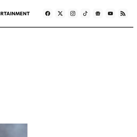
ΡΟΗ ΕΙΔΗΣΕΩΝ
T
NEWS IN ENGLISH
Games
ERTAINMENT