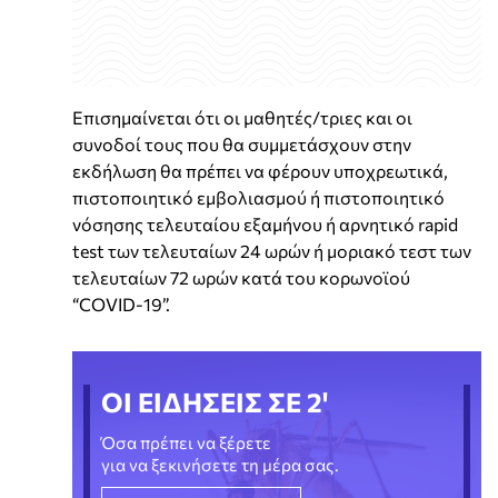
Επισημαίνεται ότι οι μαθητές/τριες και οι
συνοδοί τους που θα συμμετάσχουν στην
εκδήλωση θα πρέπει να φέρουν υποχρεωτικά,
πιστοποιητικό εμβολιασμού ή πιστοποιητικό
νόσησης τελευταίου εξαμήνου ή αρνητικό rapid
test των τελευταίων 24 ωρών ή μοριακό τεστ των
τελευταίων 72 ωρών κατά του κορωνοϊού
“COVID-19”.
ΟΙ ΕΙΔΗΣΕΙΣ ΣΕ 2'
Όσα πρέπει να ξέρετε
για να ξεκινήσετε τη μέρα σας.