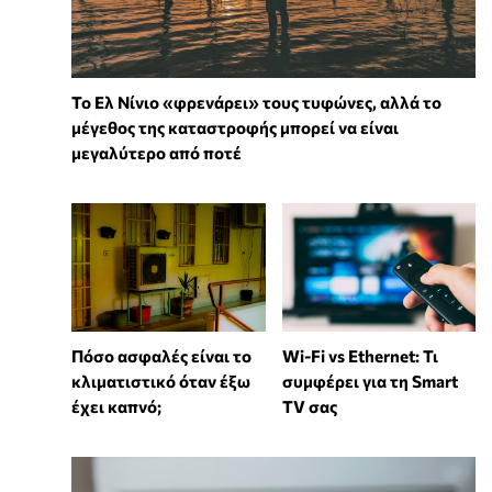
Το Ελ Νίνιο «φρενάρει» τους τυφώνες, αλλά το
μέγεθος της καταστροφής μπορεί να είναι
μεγαλύτερο από ποτέ
Wi-Fi vs Ethernet: Τι
Πόσο ασφαλές είναι το
συμφέρει για τη Smart
κλιματιστικό όταν έξω
TV σας
έχει καπνό;