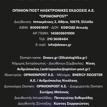
ΟΠΙΝΙΟΝ ΠΟΣΤ ΗΛΕΚΤΡΟΝΙΚΕΣ ΕΚΔΟΣΕΙΣ Α.Ε.
"OPINIONPOST"
Διεύθυνση:
Ιπποκράτους 2, Αθήνα, 10679, Ελλάδα
ΑΦΜ:
800961697
- ΔΟΥ:
ΚΕΦΟΔΕ Αττικής
ΑΡ. ΓΕΜΗ:
145803601000
Τηλ:
210 3608484
E-mail:
info@dnews.gr
Domain name:
Dnews.gr (Dikaiologitika.gr)
Νόμιμος Εκπρόσωπος - Διευθύνων Σύμβουλος:
Νίκος
Ανδριόπουλος (andriopoulos@opinion-post.gr)
Ιδιοκτησία:
OPINIONPOST A.E.
- Μέτοχοι:
ENERGY REGISTER
Α.Ε. / Ανδριόπουλος Νικόλαος
Δικαιούχος Domain:
OPINIONPOST A.E.
- Διαχειριστής Domain:
Σωτήρης Μπέσκος
Διευθυντής Ιστοσελίδας:
Παναγιώτης Ευθυμιάδης
Διευθυντής Σύνταξης:
Κώστας Σαρρηκώστας