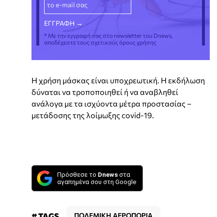
* Με την εγγραφή σας στο newsletter του Dnews,
αποδέχεστε τους σχετικούς όρους χρήσης
Η χρήση μάσκας είναι υποχρεωτική. H εκδήλωση
δύναται να τροποποιηθεί ή να αναβληθεί
ανάλογα με τα ισχύοντα μέτρα προστασίας –
μετάδοσης της λοίμωξης covid-19.
Πρόσθεσε το
Dnews
στα
αγαπημένα σου στη Google
# TAGS
ΠΟΛΕΜΙΚΗ ΑΕΡΟΠΟΡΙΑ