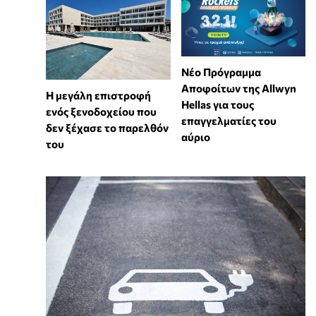
Νέο Πρόγραμμα
Αποφοίτων της Allwyn
Η μεγάλη επιστροφή
Hellas για τους
ενός ξενοδοχείου που
επαγγελματίες του
δεν ξέχασε το παρελθόν
αύριο
του