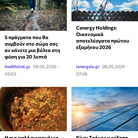
Cenergy Holdings:
Οικονομικά
5 πράγματα που θα
αποτελέσματα πρώτου
συμβούν στο σώμα σας
εξαμήνου 2026
αν κάνετε μια βόλτα στη
φύση για 20 λεπτά
healthstat.gr
08.05.2026 -
ienergeia.gr
08.05.2026 -
05:03
07:06
Η πιο απλή συνταγή για
Κίνα: Στόχος η αύξηση