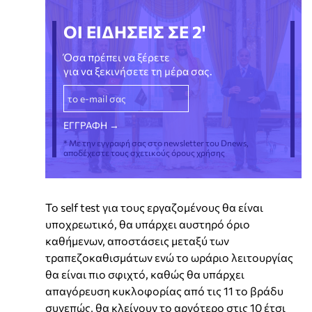
ΟΙ ΕΙΔΗΣΕΙΣ ΣΕ 2'
Όσα πρέπει να ξέρετε
για να ξεκινήσετε τη μέρα σας.
* Με την εγγραφή σας στο newsletter του Dnews,
αποδέχεστε τους σχετικούς όρους χρήσης
Το self test για τους εργαζομένους θα είναι
υποχρεωτικό, θα υπάρχει αυστηρό όριο
καθήμενων, αποστάσεις μεταξύ των
τραπεζοκαθισμάτων ενώ το ωράριο λειτουργίας
θα είναι πιο σφιχτό, καθώς θα υπάρχει
απαγόρευση κυκλοφορίας από τις 11 το βράδυ
συνεπώς, θα κλείνουν το αργότερο στις 10 έτσι