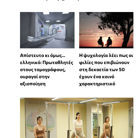
Απίστευτο κι όμως...
⁠Η ψυχολογία λέει πως οι
ελληνικό: Πρωταθλητές
φιλίες που επιβιώνουν
στους τομογράφους,
στη δεκαετία των 50
ουραγοί στην
έχουν ένα κοινό
αξιοποίηση
χαρακτηριστικό