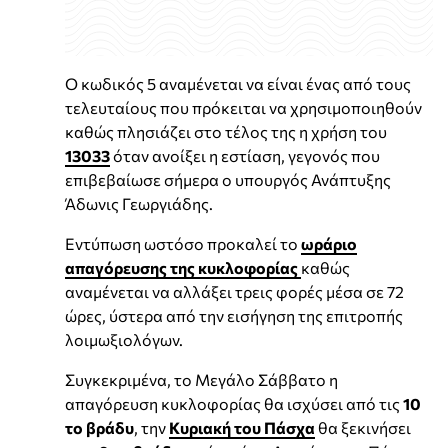
Ο κωδικός 5 αναμένεται να είναι ένας από τους
τελευταίους που πρόκειται να χρησιμοποιηθούν
καθώς πλησιάζει στο τέλος της η χρήση του
13033
όταν ανοίξει η εστίαση, γεγονός που
επιβεβαίωσε σήμερα ο υπουργός Ανάπτυξης
Άδωνις Γεωργιάδης.
Εντύπωση ωστόσο προκαλεί το
ωράριο
απαγόρευσης της κυκλοφορίας
καθώς
αναμένεται να αλλάξει τρεις φορές μέσα σε 72
ώρες, ύστερα από την εισήγηση της επιτροπής
λοιμωξιολόγων.
Συγκεκριμένα, το Μεγάλο Σάββατο η
απαγόρευση κυκλοφορίας θα ισχύσει από τις
10
το βράδυ
, την
Κυριακή του Πάσχα
θα ξεκινήσει