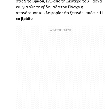
στις
9 το βράδυ
, ενώ από τη Δευτέρα του Πάσχα
και για όλη τη εβδομάδα του Πάσχα η
απαγόρευση κυκλοφορίας θα ξεκινάει από τις
11
το βράδυ
.