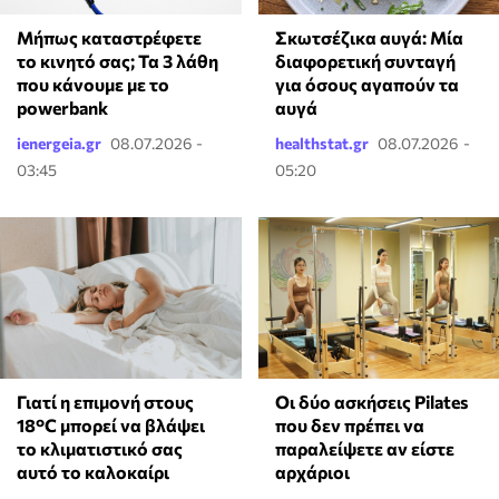
Μήπως καταστρέφετε
Σκωτσέζικα αυγά: Μία
το κινητό σας; Τα 3 λάθη
διαφορετική συνταγή
που κάνουμε με το
για όσους αγαπούν τα
powerbank
αυγά
ienergeia.gr
08.07.2026 -
healthstat.gr
08.07.2026 -
03:45
05:20
Γιατί η επιμονή στους
Οι δύο ασκήσεις Pilates
18°C μπορεί να βλάψει
που δεν πρέπει να
το κλιματιστικό σας
παραλείψετε αν είστε
αυτό το καλοκαίρι
αρχάριοι