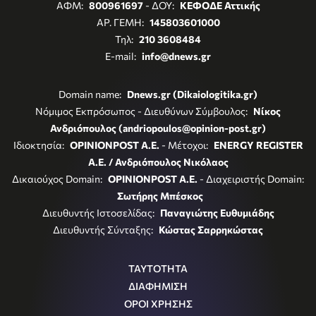
ΑΦΜ:
800961697
- ΔΟΥ:
ΚΕΦΟΔΕ Αττικής
ΑΡ. ΓΕΜΗ:
145803601000
Τηλ:
210 3608484
E-mail:
info@dnews.gr
Domain name:
Dnews.gr (Dikaiologitika.gr)
Νόμιμος Εκπρόσωπος - Διευθύνων Σύμβουλος:
Νίκος
Ανδριόπουλος (andriopoulos@opinion-post.gr)
Ιδιοκτησία:
OPINIONPOST A.E.
- Μέτοχοι:
ENERGY REGISTER
Α.Ε. / Ανδριόπουλος Νικόλαος
Δικαιούχος Domain:
OPINIONPOST A.E.
- Διαχειριστής Domain:
Σωτήρης Μπέσκος
Διευθυντής Ιστοσελίδας:
Παναγιώτης Ευθυμιάδης
Διευθυντής Σύνταξης:
Κώστας Σαρρηκώστας
ΤΑΥΤΟΤΗΤΑ
ΔΙΑΦΗΜΙΣΗ
ΟΡΟΙ ΧΡΗΣΗΣ