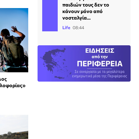
παιδιών τους δεν το
κάνουν μόνο από
νοσταλγία...
Life
08:44
Λος
κλοφορίας»