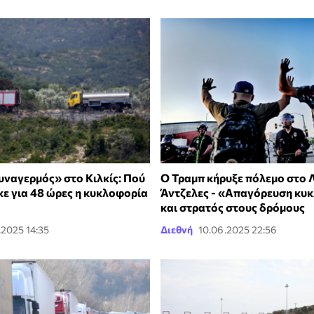
υναγερμός» στο Κιλκίς: Πού
Ο Τραμπ κήρυξε πόλεμο στο 
ε για 48 ώρες η κυκλοφορία
Άντζελες - «Απαγόρευση κυ
και στρατός στους δρόμους
.2025 14:35
Διεθνή
10.06.2025 22:56