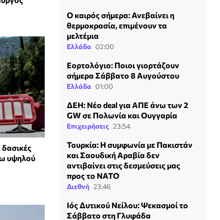
Ο καιρός σήμερα: Ανεβαίνει η
θερμοκρασία, επιμένουν τα
μελτέμια
Ελλάδα
02:00
Εορτολόγιο: Ποιοι γιορτάζουν
σήμερα Σάββατο 8 Αυγούστου
Ελλάδα
01:00
ΔΕΗ: Νέο deal για ΑΠΕ άνω των 2
GW σε Πολωνία και Ουγγαρία
Επιχειρήσεις
23:54
Τουρκία: Η συμφωνία με Πακιστάν
 δασικές
και Σαουδική Αραβία δεν
γω υψηλού
αντιβαίνει στις δεσμεύσεις μας
προς το ΝΑΤΟ
Διεθνή
23:46
Ιός Δυτικού Νείλου: Ψεκασμοί το
Σάββατο στη Γλυφάδα