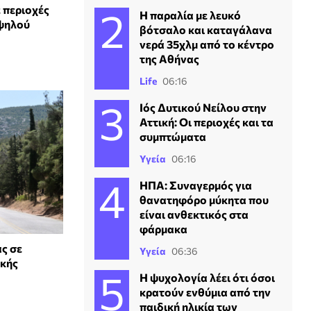
 περιοχές
Η παραλία με λευκό
υψηλού
βότσαλο και καταγάλανα
νερά 35χλμ από το κέντρο
της Αθήνας
Life
06:16
Ιός Δυτικού Νείλου στην
Αττική: Οι περιοχές και τα
συμπτώματα
Υγεία
06:16
ΗΠΑ: Συναγερμός για
θανατηφόρο μύκητα που
είναι ανθεκτικός στα
φάρμακα
ς σε
Υγεία
06:36
ικής
Η ψυχολογία λέει ότι όσοι
κρατούν ενθύμια από την
παιδική ηλικία των