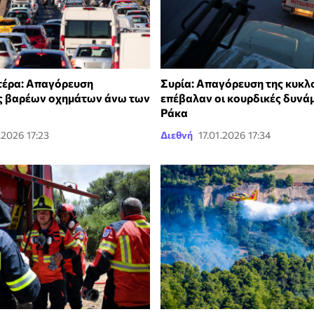
τέρα: Απαγόρευση
Συρία: Απαγόρευση της κυκ
ς βαρέων οχημάτων άνω των
επέβαλαν οι κουρδικές δυνάμ
Ράκα
.2026 17:23
Διεθνή
17.01.2026 17:34