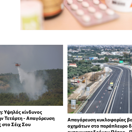
: Υψηλός κίνδυνος
ην Τετάρτη - Απαγόρευση
Απαγόρευση κυκλοφορίας β
 στο Σέιχ Σου
οχημάτων στο παράπλευρο δ
αυτοκινητοδρόμου Πάτρα - 