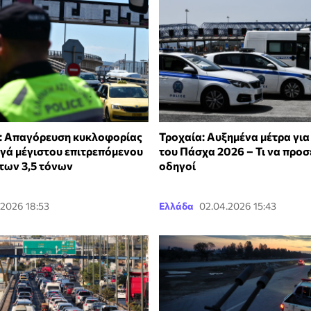
: Απαγόρευση κυκλοφορίας
Τροχαία: Αυξημένα μέτρα για
ηγά μέγιστου επιτρεπόμενου
του Πάσχα 2026 – Τι να προσ
των 3,5 τόνων
οδηγοί
.2026 18:53
Ελλάδα
02.04.2026 15:43