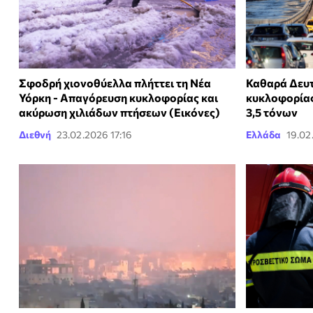
Σφοδρή χιονοθύελλα πλήττει τη Νέα
Καθαρά Δευ
Υόρκη - Απαγόρευση κυκλοφορίας και
κυκλοφορία
ακύρωση χιλιάδων πτήσεων (Εικόνες)
3,5 τόνων
Διεθνή
23.02.2026 17:16
Ελλάδα
19.02