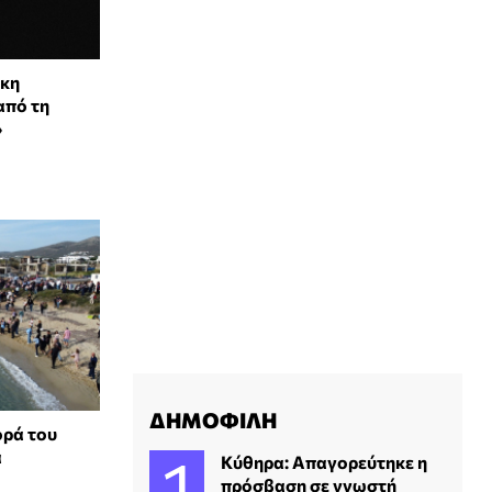
ίκη
από τη
»
ΔΗΜΟΦΙΛΗ
ορά του
α
Κύθηρα: Απαγορεύτηκε η
πρόσβαση σε γνωστή