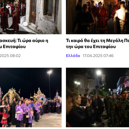
σκευή: Τι ώρα αύριο η
Τι καιρό θα έχει τη Μεγάλη 
υ Επιταφίου
την ώρα του Επιταφίου
.2025 08:02
Ελλάδα
17.04.2025 07:46