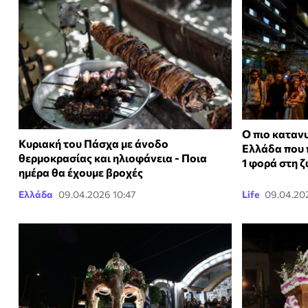
Ο πιο καταν
Κυριακή του Πάσχα με άνοδο
Ελλάδα που 
θερμοκρασίας και ηλιοφάνεια - Ποια
1 φορά στη 
ημέρα θα έχουμε βροχές
Ελλάδα
09.04.2026 10:47
Life
09.04.20