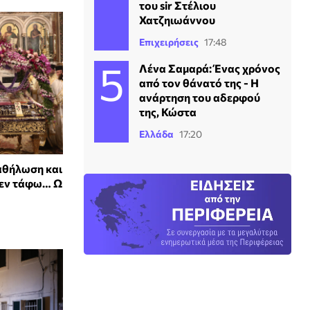
του sir Στέλιου
Χατζηιωάννου
Επιχειρήσεις
17:48
Λένα Σαμαρά: Ένας χρόνος
από τον θάνατό της - Η
ανάρτηση του αδερφού
της, Κώστα
Ελλάδα
17:20
αθήλωση και
 εν τάφω… Ω