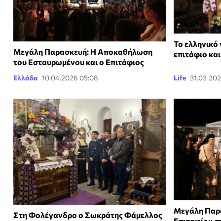
Το ελληνικό 
Μεγάλη Παρασκευή: Η Αποκαθήλωση
επιτάφιο κα
του Εσταυρωμένου και ο Επιτάφιος
Ελλάδα
10.04.2026 05:08
Life
31.03.20
Μεγάλη Παρα
Στη Φολέγανδρο ο Σωκράτης Φάμελλος
Επιταφίου στ