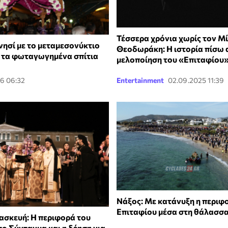
Τέσσερα χρόνια χωρίς τον Μ
νησί με το μεταμεσονύκτιο
Θεοδωράκη: Η ιστορία πίσω 
ι τα φωταγωγημένα σπίτια
μελοποίηση του «Επιταφίου
26 06:32
Entertainment
02.09.2025 11:39
Νάξος: Με κατάνυξη η περιφ
Επιταφίου μέσα στη θάλασσ
σκευή: Η περιφορά του
ο Σύνταγμα και η δέηση για