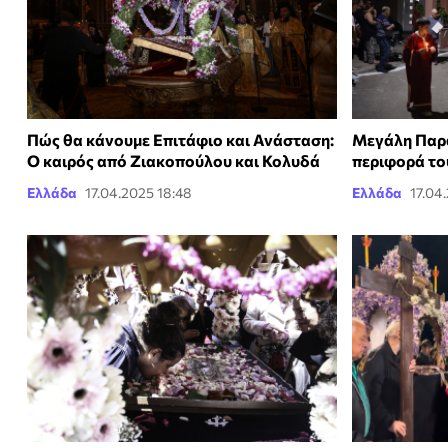
Πώς θα κάνουμε Επιτάφιο και Ανάσταση:
Μεγάλη Παρα
Ο καιρός από Ζιακοπούλου και Κολυδά
περιφορά το
Ελλάδα
17.04.2025 18:48
Ελλάδα
17.04