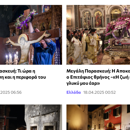
σκευή: Τι ώρα η
Μεγάλη Παρασκευή: Η Αποκ
 και η περιφορά του
ο Επιτάφιος θρήνος -«Η ζωή
γλυκύ μου έαρ»
.2025 06:56
Ελλάδα
18.04.2025 00:52