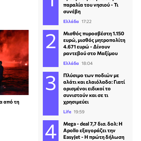
παραλία του νησιού - Τι
συνέβη
Ελλάδα
17:22
Μισθός πυροσβέστη 1.150
ευρώ, μισθός μητροπολίτη
4.671 ευρώ - Δίνουν
ραντεβού στο Μαξίμου
Ελλάδα
18:04
Πλύσιμο των ποδιών με
αλάτι και ελαιόλαδο: Γιατί
ορισμένοι ειδικοί το
συνιστούν και σε τι
α από τη
χρησιμεύει
Life
19:59
Mega - deal 7,7 δισ. δολ: Η
Apollo εξαγοράζει την
EasyJet - Η πρώτη δήλωση