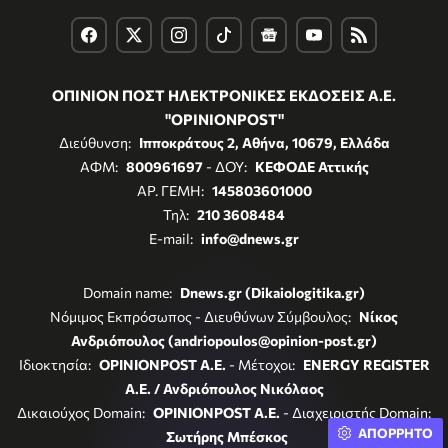
ΟΠΙΝΙΟΝ ΠΟΣΤ ΗΛΕΚΤΡΟΝΙΚΕΣ ΕΚΔΟΣΕΙΣ Α.Ε.
"OPINIONPOST"
Διεύθυνση:
Ιπποκράτους 2, Αθήνα, 10679, Ελλάδα
ΑΦΜ:
800961697
- ΔΟΥ:
ΚΕΦΟΔΕ Αττικής
ΑΡ. ΓΕΜΗ:
145803601000
Τηλ:
210 3608484
E-mail:
info@dnews.gr
Domain name:
Dnews.gr (Dikaiologitika.gr)
Νόμιμος Εκπρόσωπος - Διευθύνων Σύμβουλος:
Νίκος
Ανδριόπουλος (andriopoulos@opinion-post.gr)
Ιδιοκτησία:
OPINIONPOST A.E.
- Μέτοχοι:
ENERGY REGISTER
Α.Ε. / Ανδριόπουλος Νικόλαος
Δικαιούχος Domain:
OPINIONPOST A.E.
- Διαχειριστής Domain:
ΑΠΟΡΡΗΤΟ
Σωτήρης Μπέσκος