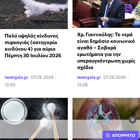
Χρ. Γιαννούλης: Το νερό
Πολύ υψηλός κίνδυνος
είναι δημόσιο κοινωνικό
πυρκαγιάς (κατηγορία
αγαθό – Σοβαρά
κινδύνου 4) για αύριο
ερωτήματα για την
Πέμπτη 30 Ιουλίου 2026
υπερσυγκέντρωση χωρίς
σχέδιο
ienergeia.gr
07.29.2026 -
ienergeia.gr
07.29.2026 -
12:50
12:28
×
ΑΠΟΡΡΗΤΟ