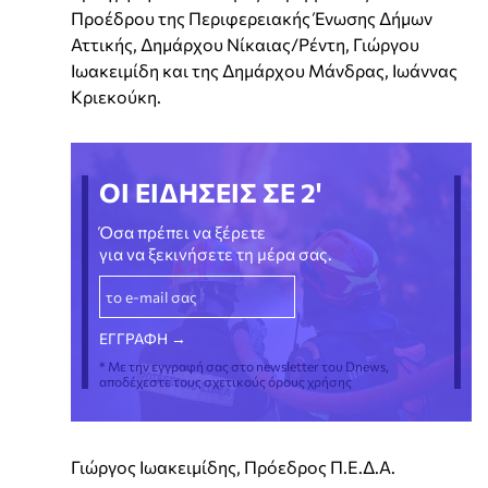
Προέδρου της Περιφερειακής Ένωσης Δήμων
Αττικής, Δημάρχου Νίκαιας/Ρέντη, Γιώργου
Ιωακειμίδη και της Δημάρχου Μάνδρας, Ιωάννας
Κριεκούκη.
ΟΙ ΕΙΔΗΣΕΙΣ ΣΕ 2'
Όσα πρέπει να ξέρετε
για να ξεκινήσετε τη μέρα σας.
* Με την εγγραφή σας στο newsletter του Dnews,
αποδέχεστε τους σχετικούς όρους χρήσης
Γιώργος Ιωακειμίδης, Πρόεδρος Π.Ε.Δ.Α.