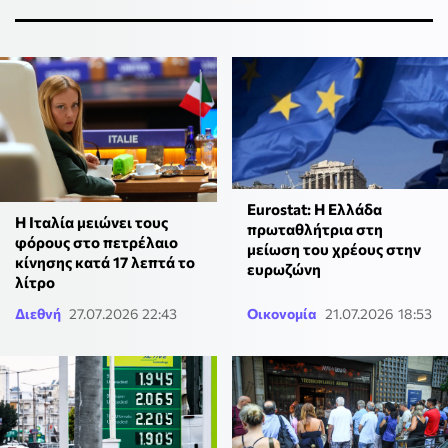
Eurostat: Η Ελλάδα
Η Ιταλία μειώνει τους
πρωταθλήτρια στη
φόρους στο πετρέλαιο
μείωση του χρέους στην
κίνησης κατά 17 λεπτά το
ευρωζώνη
λίτρο
Διεθνή
27.07.2026 22:43
Οικονομία
21.07.2026 18:53