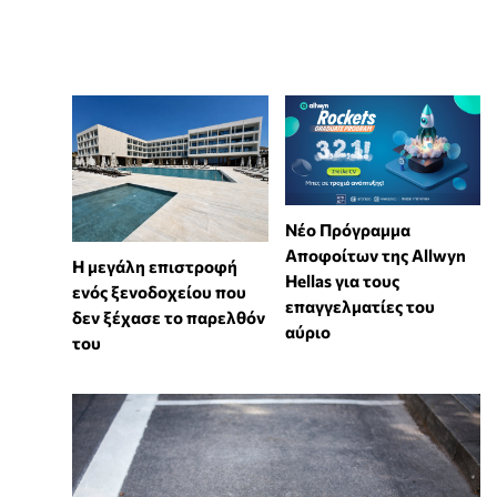
Νέο Πρόγραμμα
Αποφοίτων της Allwyn
Η μεγάλη επιστροφή
Hellas για τους
ενός ξενοδοχείου που
επαγγελματίες του
δεν ξέχασε το παρελθόν
αύριο
του