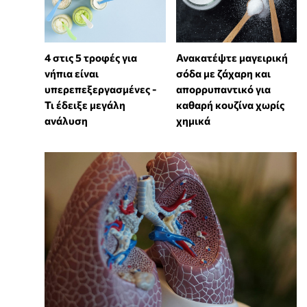
4 στις 5 τροφές για
Ανακατέψτε μαγειρική
νήπια είναι
σόδα με ζάχαρη και
υπερεπεξεργασμένες -
απορρυπαντικό για
Τι έδειξε μεγάλη
καθαρή κουζίνα χωρίς
ανάλυση
χημικά