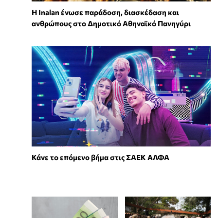
Η Inalan ένωσε παράδοση, διασκέδαση και
ανθρώπους στο Δημοτικό Αθηναϊκό Πανηγύρι
Κάνε το επόμενο βήμα στις ΣΑΕΚ ΑΛΦΑ