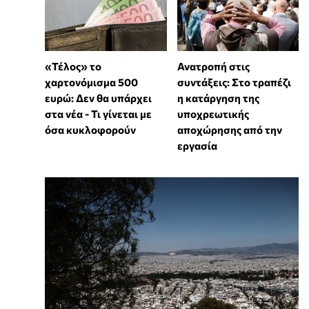
«Τέλος» το
Ανατροπή στις
χαρτονόμισμα 500
συντάξεις: Στο τραπέζι
ευρώ: Δεν θα υπάρχει
η κατάργηση της
στα νέα - Τι γίνεται με
υποχρεωτικής
όσα κυκλοφορούν
αποχώρησης από την
εργασία