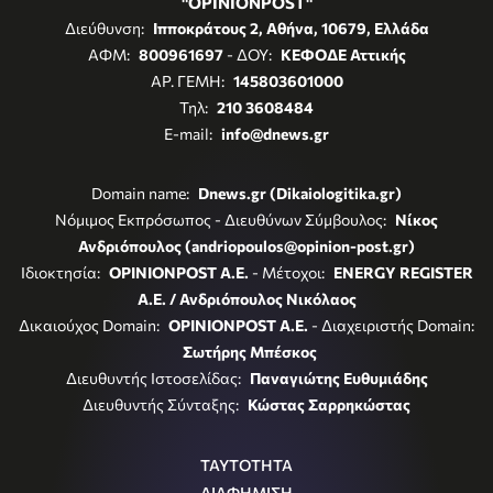
"OPINIONPOST"
Διεύθυνση:
Ιπποκράτους 2, Αθήνα, 10679, Ελλάδα
ΑΦΜ:
800961697
- ΔΟΥ:
ΚΕΦΟΔΕ Αττικής
ΑΡ. ΓΕΜΗ:
145803601000
Τηλ:
210 3608484
E-mail:
info@dnews.gr
Domain name:
Dnews.gr (Dikaiologitika.gr)
Νόμιμος Εκπρόσωπος - Διευθύνων Σύμβουλος:
Νίκος
Ανδριόπουλος (andriopoulos@opinion-post.gr)
Ιδιοκτησία:
OPINIONPOST A.E.
- Μέτοχοι:
ENERGY REGISTER
Α.Ε. / Ανδριόπουλος Νικόλαος
Δικαιούχος Domain:
OPINIONPOST A.E.
- Διαχειριστής Domain:
Σωτήρης Μπέσκος
Διευθυντής Ιστοσελίδας:
Παναγιώτης Ευθυμιάδης
Διευθυντής Σύνταξης:
Κώστας Σαρρηκώστας
ΤΑΥΤΟΤΗΤΑ
ΔΙΑΦΗΜΙΣΗ