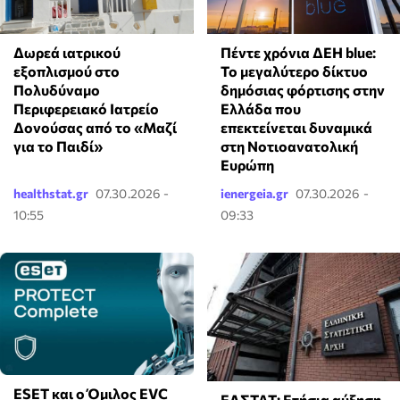
Δωρεά ιατρικού
Πέντε χρόνια ΔΕΗ blue:
εξοπλισμού στο
Το μεγαλύτερο δίκτυο
Πολυδύναμο
δημόσιας φόρτισης στην
Περιφερειακό Ιατρείο
Ελλάδα που
Δονούσας από το «Μαζί
επεκτείνεται δυναμικά
για το Παιδί»
στη Νοτιοανατολική
Ευρώπη
healthstat.gr
07.30.2026 -
ienergeia.gr
07.30.2026 -
10:55
09:33
ESET και ο Όμιλος EVC
ΕΛΣΤΑΤ: Ετήσια αύξηση