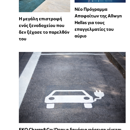
Νέο Πρόγραμμα
Αποφοίτων της Allwyn
Η μεγάλη επιστροφή
Hellas για τους
ενός ξενοδοχείου που
επαγγελματίες του
δεν ξέχασε το παρελθόν
αύριο
του
EKO Charge&Go: Όταν η δημόσια φόρτιση γίνεται