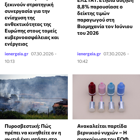
ξεκινούν στρατηγική
8,8% παρουσίασε ο
συνεργασία για την
δείκτης τιμών
ενίσχυση της
παραγωγού στη
ανθεκτικότητας της
Βιομηχανία τον Ιούνιου
Ευρώπης στους τομείς
του 2026
κυβερνοασφάλειας και
ενέργειας
ienergeia.gr
07.30.2026 -
ienergeia.gr
07.30.2026 -
10:13
10:42
Πυροσβεστική: Πώς
Ανακαλείται παρτίδα
πρέπει να κινηθείτε αν η
βερνικιού νυχιών – Η
φωτιά έχει φτάσει στο
ανακοίνωση του ΕΟΦ