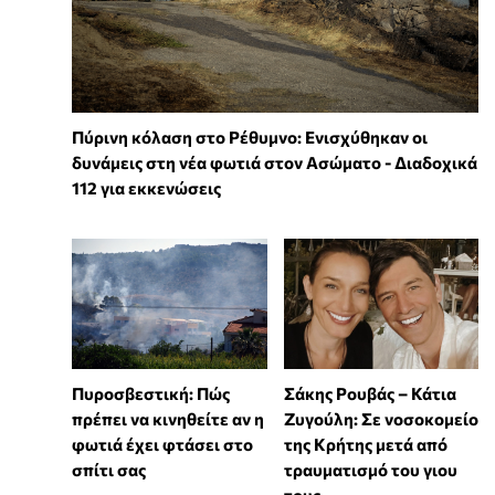
Πύρινη κόλαση στο Ρέθυμνο: Ενισχύθηκαν οι
δυνάμεις στη νέα φωτιά στον Ασώματο - Διαδοχικά
112 για εκκενώσεις
Πυροσβεστική: Πώς
Σάκης Ρουβάς – Κάτια
πρέπει να κινηθείτε αν η
Ζυγούλη: Σε νοσοκομείο
φωτιά έχει φτάσει στο
της Κρήτης μετά από
σπίτι σας
τραυματισμό του γιου
τους