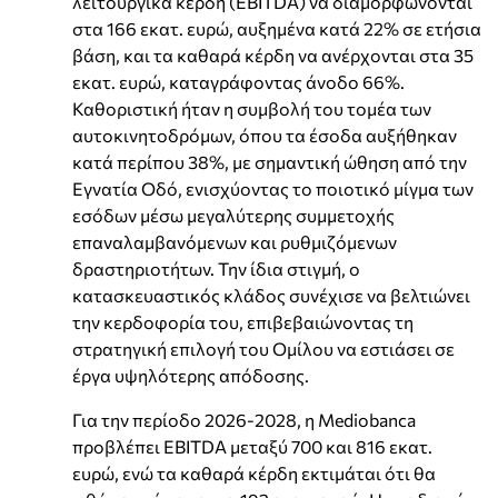
λειτουργικά κέρδη (EBITDA) να διαμορφώνονται
στα 166 εκατ. ευρώ, αυξημένα κατά 22% σε ετήσια
βάση, και τα καθαρά κέρδη να ανέρχονται στα 35
εκατ. ευρώ, καταγράφοντας άνοδο 66%.
Καθοριστική ήταν η συμβολή του τομέα των
αυτοκινητοδρόμων, όπου τα έσοδα αυξήθηκαν
κατά περίπου 38%, με σημαντική ώθηση από την
Εγνατία Οδό, ενισχύοντας το ποιοτικό μίγμα των
εσόδων μέσω μεγαλύτερης συμμετοχής
επαναλαμβανόμενων και ρυθμιζόμενων
δραστηριοτήτων. Την ίδια στιγμή, ο
κατασκευαστικός κλάδος συνέχισε να βελτιώνει
την κερδοφορία του, επιβεβαιώνοντας τη
στρατηγική επιλογή του Ομίλου να εστιάσει σε
έργα υψηλότερης απόδοσης.
Για την περίοδο 2026-2028, η Mediobanca
προβλέπει EBITDA μεταξύ 700 και 816 εκατ.
ευρώ, ενώ τα καθαρά κέρδη εκτιμάται ότι θα