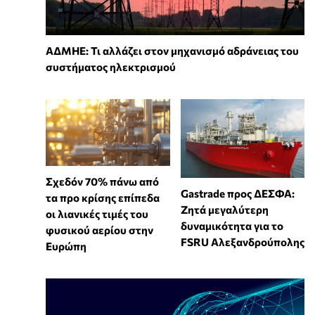
ΑΔΜΗΕ: Τι αλλάζει στον μηχανισμό αδράνειας του
συστήματος ηλεκτρισμού
Σχεδόν 70% πάνω από
Gastrade προς ΔΕΣΦΑ:
τα προ κρίσης επίπεδα
Ζητά μεγαλύτερη
οι λιανικές τιμές του
δυναμικότητα για το
φυσικού αερίου στην
FSRU Αλεξανδρούπολης
Ευρώπη