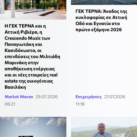
ΓΕΚ ΤΕΡΝΑ: Άνοδος της
κυκλοφορίας σε Αττική
Οδό και Εγνατία στο
Η ΓΕΚ ΤΕΡΝΑ και η
πρώτο εξάμηνο 2026
Αττική Ριβιέρα, η
Crescendo Music των
Παναγιωτάκη και
Κασιδόκωστα, οι
επενδύσεις του Μιλτιάδη
Μαρινάκη στην
αποθήκευση ενέργειας
και οι νέες εταιρείες real
estate της οικογένειας
Βασιλάκη
Market Maven
29.07.2026
Επιχειρήσεις
27.07.2026
06:21
11:18