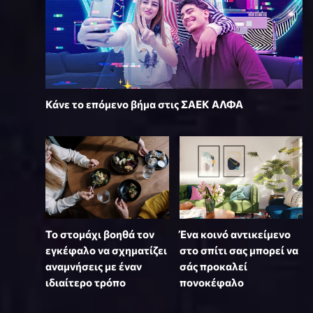
Κάνε το επόμενο βήμα στις ΣΑΕΚ ΑΛΦΑ
Το στομάχι βοηθά τον
Ένα κοινό αντικείμενο
εγκέφαλο να σχηματίζει
στο σπίτι σας μπορεί να
αναμνήσεις με έναν
σάς προκαλεί
ιδιαίτερο τρόπο
πονοκέφαλο