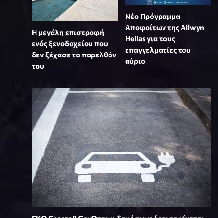
Νέο Πρόγραμμα
Αποφοίτων της Allwyn
Η μεγάλη επιστροφή
Hellas για τους
ενός ξενοδοχείου που
επαγγελματίες του
δεν ξέχασε το παρελθόν
αύριο
του