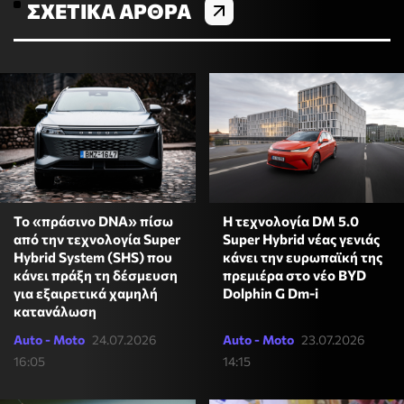
ΣΧΕΤΙΚΆ ΆΡΘΡΑ
Το «πράσινο DNA» πίσω
Η τεχνολογία DM 5.0
από την τεχνολογία Super
Super Hybrid νέας γενιάς
Hybrid System (SHS) που
κάνει την ευρωπαϊκή της
κάνει πράξη τη δέσμευση
πρεμιέρα στο νέο BYD
για εξαιρετικά χαμηλή
Dolphin G Dm-i
κατανάλωση
Auto - Moto
24.07.2026
Auto - Moto
23.07.2026
16:05
14:15