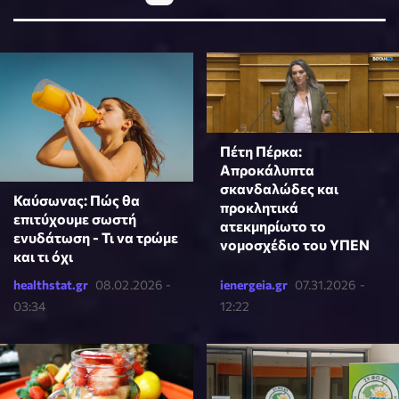
Πέτη Πέρκα:
Απροκάλυπτα
σκανδαλώδες και
Καύσωνας: Πώς θα
προκλητικά
επιτύχουμε σωστή
ατεκμηρίωτο το
ενυδάτωση - Τι να τρώμε
νομοσχέδιο του ΥΠΕΝ
και τι όχι
healthstat.gr
08.02.2026 -
ienergeia.gr
07.31.2026 -
03:34
12:22