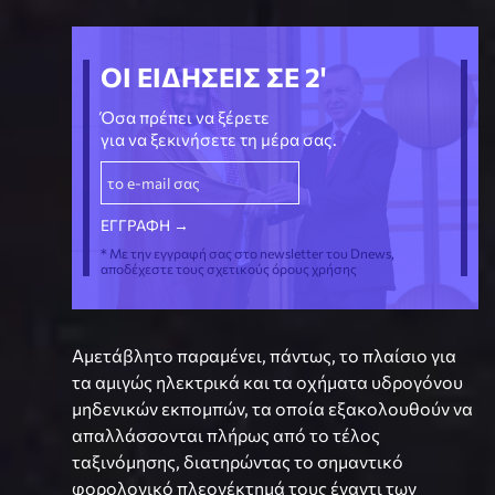
ΟΙ ΕΙΔΗΣΕΙΣ ΣΕ 2'
Όσα πρέπει να ξέρετε
για να ξεκινήσετε τη μέρα σας.
* Με την εγγραφή σας στο newsletter του Dnews,
αποδέχεστε τους σχετικούς όρους χρήσης
Αμετάβλητο παραμένει, πάντως, το πλαίσιο για
τα αμιγώς ηλεκτρικά και τα οχήματα υδρογόνου
μηδενικών εκπομπών, τα οποία εξακολουθούν να
απαλλάσσονται πλήρως από το τέλος
ταξινόμησης, διατηρώντας το σημαντικό
φορολογικό πλεονέκτημά τους έναντι των