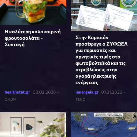
Η καλύτερη καλοκαιρινή
Στην Κομισιόν
φρουτοσαλάτα -
προσέφυγε ο ΣΥΦΩΕΛ
Συνταγή
για περικοπές και
αρνητικές τιμές στα
φωτοβολταϊκά και τις
στρεβλώσεις στην
αγορά ηλεκτρικής
ενέργειας
healthstat.gr
08.02.2026 -
ienergeia.gr
07.31.2026 -
03:29
11:50