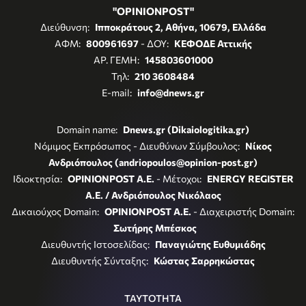
"OPINIONPOST"
Διεύθυνση:
Ιπποκράτους 2, Αθήνα, 10679, Ελλάδα
ΑΦΜ:
800961697
- ΔΟΥ:
ΚΕΦΟΔΕ Αττικής
ΑΡ. ΓΕΜΗ:
145803601000
Τηλ:
210 3608484
E-mail:
info@dnews.gr
Domain name:
Dnews.gr (Dikaiologitika.gr)
Νόμιμος Εκπρόσωπος - Διευθύνων Σύμβουλος:
Νίκος
Ανδριόπουλος (andriopoulos@opinion-post.gr)
Ιδιοκτησία:
OPINIONPOST A.E.
- Μέτοχοι:
ENERGY REGISTER
Α.Ε. / Ανδριόπουλος Νικόλαος
Δικαιούχος Domain:
OPINIONPOST A.E.
- Διαχειριστής Domain:
Σωτήρης Μπέσκος
Διευθυντής Ιστοσελίδας:
Παναγιώτης Ευθυμιάδης
Διευθυντής Σύνταξης:
Κώστας Σαρρηκώστας
ΤΑΥΤΟΤΗΤΑ