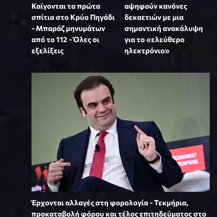
Καίγονται τα πρώτα
αψηφούν κανόνες
σπίτια στο Κρύο Πηγάδι
δεκαετιών με μια
- Μπαράζ μηνυμάτων
σημαντική ανακάλυψη
από το 112 - Όλες οι
για το «ελεύθερο
εξελίξεις
ηλεκτρόνιο»
Έρχονται αλλαγές στη φορολογία - Τεκμήρια,
προκαταβολή φόρου και τέλος επιτηδεύματος στο