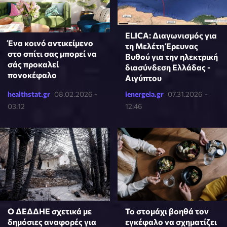
ELICA: Διαγωνισμός για
Ένα κοινό αντικείμενο
τη Μελέτη Έρευνας
στο σπίτι σας μπορεί να
Βυθού για την ηλεκτρική
σάς προκαλεί
διασύνδεση Ελλάδας -
πονοκέφαλο
Αιγύπτου
healthstat.gr
08.02.2026 -
ienergeia.gr
07.31.2026 -
03:12
12:46
Ο ΔΕΔΔΗΕ σχετικά με
Το στομάχι βοηθά τον
δημόσιες αναφορές για
εγκέφαλο να σχηματίζει