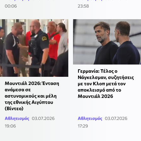
00:06
23:58
Γερμανία: Τέλος ο
Νάγκελσμαν, συζητήσεις
Μουντιάλ 2026: Ένταση
με τον Κλοπ μετά τον
ανάμεσα σε
αποκλεισμό από το
αστυνομικούς και μέλη
Μουντιάλ 2026
της εθνικής Αιγύπτου
(Βίντεο)
Αθλητισμός
03.07.2026
Αθλητισμός
03.07.2026
19:06
17:29