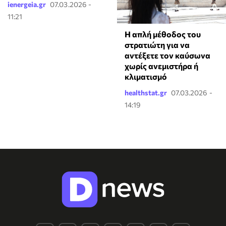
ienergeia.gr
07.03.2026 -
11:21
Η απλή μέθοδος του
στρατιώτη για να
αντέξετε τον καύσωνα
χωρίς ανεμιστήρα ή
κλιματισμό
healthstat.gr
07.03.2026 -
14:19