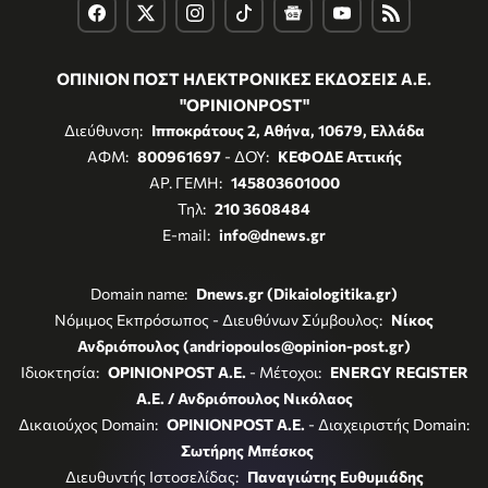
ΟΠΙΝΙΟΝ ΠΟΣΤ ΗΛΕΚΤΡΟΝΙΚΕΣ ΕΚΔΟΣΕΙΣ Α.Ε.
"OPINIONPOST"
Διεύθυνση:
Ιπποκράτους 2, Αθήνα, 10679, Ελλάδα
ΑΦΜ:
800961697
- ΔΟΥ:
ΚΕΦΟΔΕ Αττικής
ΑΡ. ΓΕΜΗ:
145803601000
Τηλ:
210 3608484
E-mail:
info@dnews.gr
Domain name:
Dnews.gr (Dikaiologitika.gr)
Νόμιμος Εκπρόσωπος - Διευθύνων Σύμβουλος:
Νίκος
Ανδριόπουλος (andriopoulos@opinion-post.gr)
Ιδιοκτησία:
OPINIONPOST A.E.
- Μέτοχοι:
ENERGY REGISTER
Α.Ε. / Ανδριόπουλος Νικόλαος
Δικαιούχος Domain:
OPINIONPOST A.E.
- Διαχειριστής Domain:
Σωτήρης Μπέσκος
Διευθυντής Ιστοσελίδας:
Παναγιώτης Ευθυμιάδης