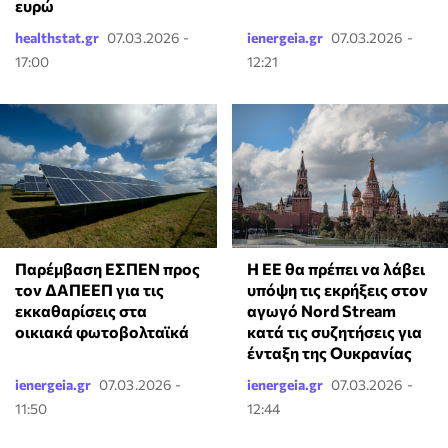
ευρώ
healthstat.gr
07.03.2026 -
ienergeia.gr
07.03.2026 -
17:00
12:21
Παρέμβαση ΕΣΠΕΝ προς
Η ΕΕ θα πρέπει να λάβει
τον ΔΑΠΕΕΠ για τις
υπόψη τις εκρήξεις στον
εκκαθαρίσεις στα
αγωγό Nord Stream
οικιακά φωτοβολταϊκά
κατά τις συζητήσεις για
ένταξη της Ουκρανίας
ienergeia.gr
07.03.2026 -
ienergeia.gr
07.03.2026 -
11:50
12:44