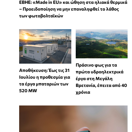
ΕΒΗΕ: «Made in EU» και ώθηση στα ηλιακά θερμικά
– Προειδοποίηση να μην επαναληφθεί το λάθος
των φωτοβολταϊκών
Πράσινο φως για τα
Αποθήκευση: Έως τις 31
πρώτα υδροηλεκτρικά
Ιουλίου η προθεσμία για
έργα στη Μεγάλη
τα έργα μπαταριών των
Βρετανία, έπειτα από 40
520 MW
χρόνια