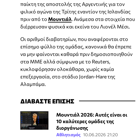
παίκτη της αποστολής της Αργεντινής για τον
φιλικό αγώνα της Τρίτης εναντίον της Ισλανδίας
πριν από το
Μουντιάλ
. Ανάμεσα στα στοιχεία που
διέρρευσαν φυσικά και εκείνα του Λιονέλ Μέσι.
Οι αριθμοί διαβατηρίων, που αναφέρονται στο
επίσημο φύλλο της ομάδας, κανονικά θα έπρεπε
να μην φαίνονται καθαρά πριν δημοσιοποιηθούν
στα ΜΜΕ αλλά σύμφωνα με το Reuters,
κυκλοφόρησαν ολοκάθαρα, χωρίς καμία
επεξεργασία, στο στάδιο Jordan-Hare της
Αλαμπάμα.
ΔΙΑΒΑΣΤΕ ΕΠΙΣΗΣ
Μουντιάλ 2026: Αυτές είναι οι
10 καλύτερες ομάδες της
διοργάνωσης
Αθλητισμός
10.06.2026 21:20