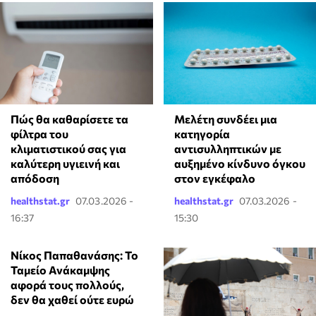
Πώς θα καθαρίσετε τα
Μελέτη συνδέει μια
φίλτρα του
κατηγορία
κλιματιστικού σας για
αντισυλληπτικών με
καλύτερη υγιεινή και
αυξημένο κίνδυνο όγκου
απόδοση
στον εγκέφαλο
healthstat.gr
07.03.2026 -
healthstat.gr
07.03.2026 -
16:37
15:30
Νίκος Παπαθανάσης: Το
Ταμείο Ανάκαμψης
αφορά τους πολλούς,
δεν θα χαθεί ούτε ευρώ