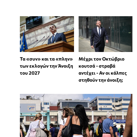
Τα «συν» και τα «πλην»
Μέχρι τον Οκτώβριο
των εκλογών την Άνοιξη
κουτσά - στραβά
του 2027
αντέχει - Αν οι κάλπες
στηθούν την άνοιξη;