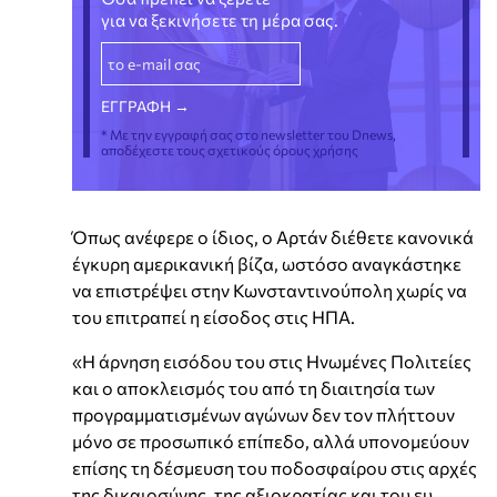
για να ξεκινήσετε τη μέρα σας.
* Με την εγγραφή σας στο newsletter του Dnews,
αποδέχεστε τους σχετικούς όρους χρήσης
Όπως ανέφερε ο ίδιος, ο Αρτάν διέθετε κανονικά
έγκυρη αμερικανική βίζα, ωστόσο αναγκάστηκε
να επιστρέψει στην Κωνσταντινούπολη χωρίς να
του επιτραπεί η είσοδος στις ΗΠΑ.
«Η άρνηση εισόδου του στις Ηνωμένες Πολιτείες
και ο αποκλεισμός του από τη διαιτησία των
προγραμματισμένων αγώνων δεν τον πλήττουν
μόνο σε προσωπικό επίπεδο, αλλά υπονομεύουν
επίσης τη δέσμευση του ποδοσφαίρου στις αρχές
της δικαιοσύνης, της αξιοκρατίας και του ευ