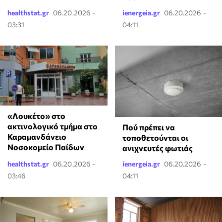
healthstat.gr
06.20.2026 -
ienergeia.gr
06.20.2026 -
03:31
04:11
«Λουκέτο» στο
ακτινολογικό τμήμα στο
Πού πρέπει να
Καραμανδάνειο
τοποθετούνται οι
Νοσοκομείο Παίδων
ανιχνευτές φωτιάς
healthstat.gr
06.20.2026 -
ienergeia.gr
06.20.2026 -
03:46
04:11