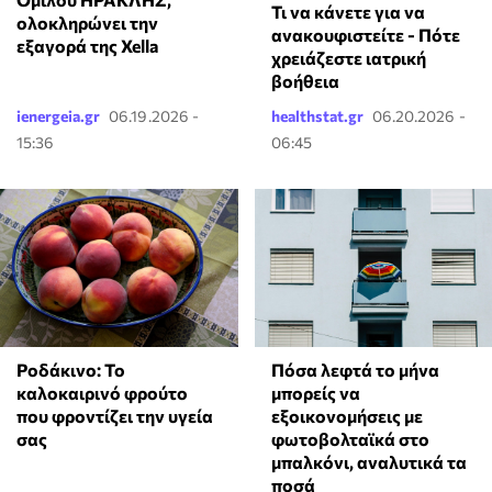
Τι να κάνετε για να
ολοκληρώνει την
ανακουφιστείτε - Πότε
εξαγορά της Xella
χρειάζεστε ιατρική
βοήθεια
ienergeia.gr
06.19.2026 -
healthstat.gr
06.20.2026 -
15:36
06:45
Πόσα λεφτά το μήνα
Ροδάκινο: Το
μπορείς να
καλοκαιρινό φρούτο
εξοικονομήσεις με
που φροντίζει την υγεία
φωτοβολταϊκά στο
σας
μπαλκόνι, αναλυτικά τα
ποσά