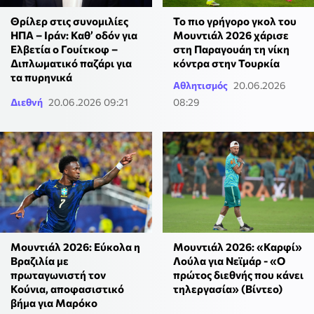
Θρίλερ στις συνομιλίες
Το πιο γρήγορο γκολ του
ΗΠΑ – Ιράν: Καθ’ οδόν για
Μουντιάλ 2026 χάρισε
Ελβετία ο Γουίτκοφ –
στη Παραγουάη τη νίκη
Διπλωματικό παζάρι για
κόντρα στην Τουρκία
τα πυρηνικά
Αθλητισμός
20.06.2026
Διεθνή
20.06.2026 09:21
08:29
Μουντιάλ 2026: Εύκολα η
Μουντιάλ 2026: «Καρφί»
Βραζιλία με
Λούλα για Νεϊμάρ - «Ο
πρωταγωνιστή τον
πρώτος διεθνής που κάνει
Κούνια, αποφασιστικό
τηλεργασία» (Βίντεο)
βήμα για Μαρόκο