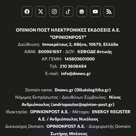
ΟΠΙΝΙΟΝ ΠΟΣΤ ΗΛΕΚΤΡΟΝΙΚΕΣ ΕΚΔΟΣΕΙΣ Α.Ε.
"OPINIONPOST"
Διεύθυνση:
Ιπποκράτους 2, Αθήνα, 10679, Ελλάδα
ΑΦΜ:
800961697
- ΔΟΥ:
ΚΕΦΟΔΕ Αττικής
ΑΡ. ΓΕΜΗ:
145803601000
Τηλ:
210 3608484
E-mail:
info@dnews.gr
Domain name:
Dnews.gr (Dikaiologitika.gr)
Νόμιμος Εκπρόσωπος - Διευθύνων Σύμβουλος:
Νίκος
Ανδριόπουλος (andriopoulos@opinion-post.gr)
Ιδιοκτησία:
OPINIONPOST A.E.
- Μέτοχοι:
ENERGY REGISTER
Α.Ε. / Ανδριόπουλος Νικόλαος
Δικαιούχος Domain:
OPINIONPOST A.E.
- Διαχειριστής Domain:
Σωτήρης Μπέσκος