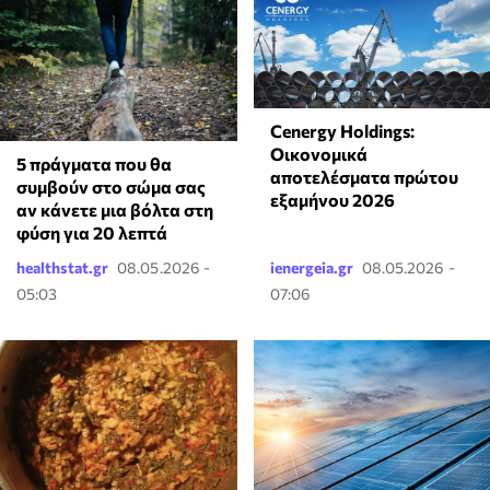
Cenergy Holdings:
Οικονομικά
5 πράγματα που θα
αποτελέσματα πρώτου
συμβούν στο σώμα σας
εξαμήνου 2026
αν κάνετε μια βόλτα στη
φύση για 20 λεπτά
healthstat.gr
08.05.2026 -
ienergeia.gr
08.05.2026 -
05:03
07:06