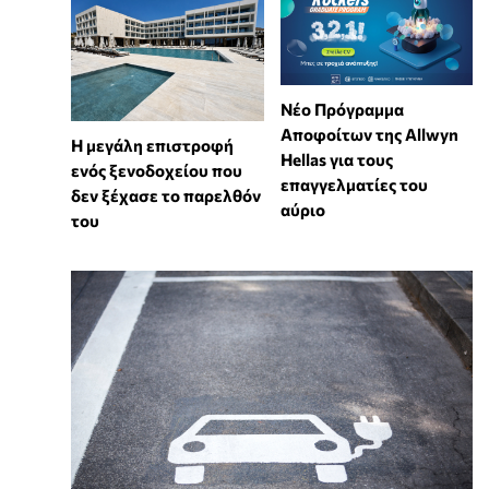
Νέο Πρόγραμμα
Αποφοίτων της Allwyn
Η μεγάλη επιστροφή
Hellas για τους
ενός ξενοδοχείου που
επαγγελματίες του
δεν ξέχασε το παρελθόν
αύριο
του