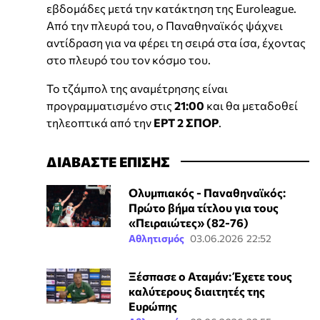
εβδομάδες μετά την κατάκτηση της Euroleague.
Από την πλευρά του, ο Παναθηναϊκός ψάχνει
αντίδραση για να φέρει τη σειρά στα ίσα, έχοντας
στο πλευρό του τον κόσμο του.
Το τζάμπολ της αναμέτρησης είναι
προγραμματισμένο στις
21:00
και θα μεταδοθεί
τηλεοπτικά από την
ΕΡΤ 2 ΣΠΟΡ
.
ΔΙΑΒΑΣΤΕ ΕΠΙΣΗΣ
Ολυμπιακός - Παναθηναϊκός:
Πρώτο βήμα τίτλου για τους
«Πειραιώτες» (82-76)
Αθλητισμός
03.06.2026 22:52
Ξέσπασε ο Αταμάν: Έχετε τους
καλύτερους διαιτητές της
Ευρώπης