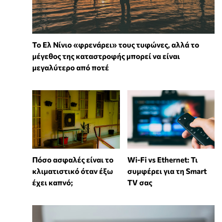
Το Ελ Νίνιο «φρενάρει» τους τυφώνες, αλλά το
μέγεθος της καταστροφής μπορεί να είναι
μεγαλύτερο από ποτέ
Wi-Fi vs Ethernet: Τι
Πόσο ασφαλές είναι το
συμφέρει για τη Smart
κλιματιστικό όταν έξω
TV σας
έχει καπνό;