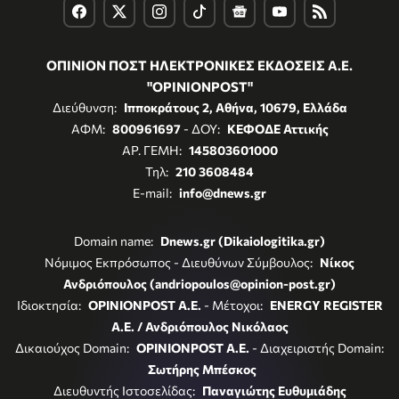
ΟΠΙΝΙΟΝ ΠΟΣΤ ΗΛΕΚΤΡΟΝΙΚΕΣ ΕΚΔΟΣΕΙΣ Α.Ε.
"OPINIONPOST"
Διεύθυνση:
Ιπποκράτους 2, Αθήνα, 10679, Ελλάδα
ΑΦΜ:
800961697
- ΔΟΥ:
ΚΕΦΟΔΕ Αττικής
ΑΡ. ΓΕΜΗ:
145803601000
Τηλ:
210 3608484
E-mail:
info@dnews.gr
Domain name:
Dnews.gr (Dikaiologitika.gr)
Νόμιμος Εκπρόσωπος - Διευθύνων Σύμβουλος:
Νίκος
Ανδριόπουλος (andriopoulos@opinion-post.gr)
Ιδιοκτησία:
OPINIONPOST A.E.
- Μέτοχοι:
ENERGY REGISTER
Α.Ε. / Ανδριόπουλος Νικόλαος
Δικαιούχος Domain:
OPINIONPOST A.E.
- Διαχειριστής Domain:
Σωτήρης Μπέσκος
Διευθυντής Ιστοσελίδας:
Παναγιώτης Ευθυμιάδης