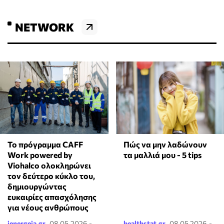
NETWORK
Το πρόγραμμα CAFF
Πώς να μην λαδώνουν
Work powered by
τα μαλλιά μου - 5 tips
Viohalco ολοκληρώνει
τον δεύτερο κύκλο του,
δημιουργώντας
ευκαιρίες απασχόλησης
για νέους ανθρώπους
ienergeia.gr
08.05.2026 -
healthstat.gr
08.05.2026 -