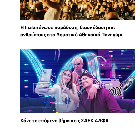
Η Inalan ένωσε παράδοση, διασκέδαση και
ανθρώπους στο Δημοτικό Αθηναϊκό Πανηγύρι
Κάνε το επόμενο βήμα στις ΣΑΕΚ ΑΛΦΑ