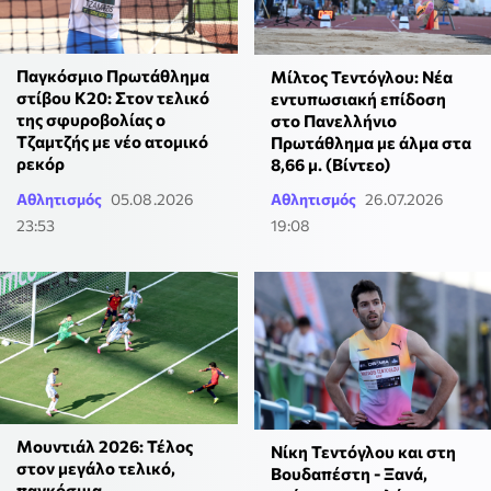
Παγκόσμιο Πρωτάθλημα
Μίλτος Τεντόγλου: Νέα
στίβου Κ20: Στον τελικό
εντυπωσιακή επίδοση
της σφυροβολίας ο
στο Πανελλήνιο
Τζαμτζής με νέο ατομικό
Πρωτάθλημα με άλμα στα
ρεκόρ
8,66 μ. (Βίντεο)
Αθλητισμός
05.08.2026
Αθλητισμός
26.07.2026
23:53
19:08
Μουντιάλ 2026: Τέλος
Νίκη Τεντόγλου και στη
στον μεγάλο τελικό,
Βουδαπέστη - Ξανά,
παγκόσμια