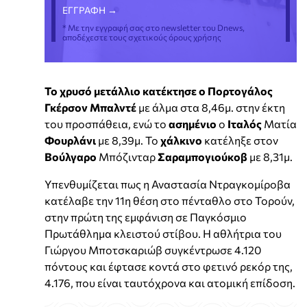
* Με την εγγραφή σας στο newsletter του Dnews,
αποδέχεστε τους σχετικούς όρους χρήσης
Το χρυσό μετάλλιο κατέκτησε ο Πορτογάλος
Γκέρσον Μπαλντέ
με άλμα στα 8,46μ. στην έκτη
του προσπάθεια, ενώ το
ασημένιο
ο
Ιταλός
Ματία
Φουρλάνι
με 8,39μ. Το
χάλκινο
κατέληξε στον
Βούλγαρο
Μπόζινταρ
Σαραμπογιούκοβ
με 8,31μ.
Υπενθυμίζεται πως η Αναστασία Ντραγκομίροβα
κατέλαβε την 11η θέση στο πένταθλο στο Τορούν,
στην πρώτη της εμφάνιση σε Παγκόσμιο
Πρωτάθλημα κλειστού στίβου. Η αθλήτρια του
Γιώργου Μποτσκαριώβ συγκέντρωσε 4.120
πόντους και έφτασε κοντά στο φετινό ρεκόρ της,
4.176, που είναι ταυτόχρονα και ατομική επίδοση.