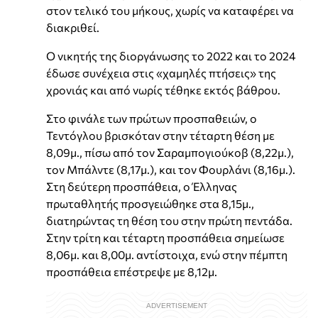
στον τελικό του μήκους, χωρίς να καταφέρει να
διακριθεί.
Ο νικητής της διοργάνωσης το 2022 και το 2024
έδωσε συνέχεια στις «χαμηλές πτήσεις» της
χρονιάς και από νωρίς τέθηκε εκτός βάθρου.
Στο φινάλε των πρώτων προσπαθειών, ο
Τεντόγλου βρισκόταν στην τέταρτη θέση με
8,09μ., πίσω από τον Σαραμπογιούκοβ (8,22μ.),
τον Μπάλντε (8,17μ.), και τον Φουρλάνι (8,16μ.).
Στη δεύτερη προσπάθεια, ο Έλληνας
πρωταθλητής προσγειώθηκε στα 8,15μ.,
διατηρώντας τη θέση του στην πρώτη πεντάδα.
Στην τρίτη και τέταρτη προσπάθεια σημείωσε
8,06μ. και 8,00μ. αντίστοιχα, ενώ στην πέμπτη
προσπάθεια επέστρεψε με 8,12μ.