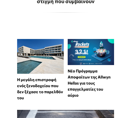
στιγμή που συμβαίνουν
Νέο Πρόγραμμα
Αποφοίτων της Allwyn
Η μεγάλη επιστροφή
Hellas για τους
ενός ξενοδοχείου που
επαγγελματίες του
δεν ξέχασε το παρελθόν
αύριο
του