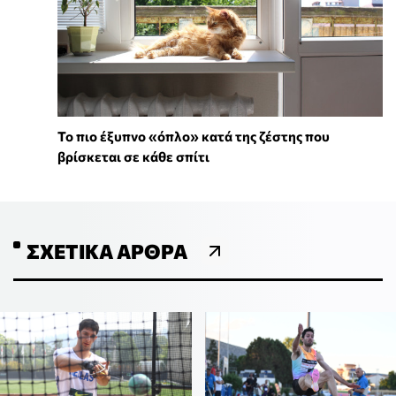
To πιο έξυπνο «όπλο» κατά της ζέστης που
βρίσκεται σε κάθε σπίτι
ΣΧΕΤΙΚΆ ΆΡΘΡΑ