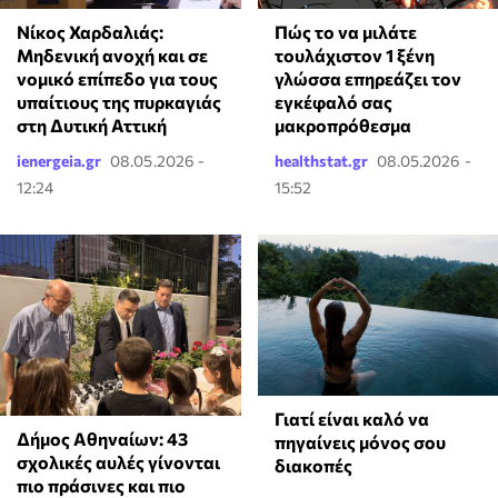
Νίκος Χαρδαλιάς:
⁠Πώς το να μιλάτε
Μηδενική ανοχή και σε
τουλάχιστον 1 ξένη
νομικό επίπεδο για τους
γλώσσα επηρεάζει τον
υπαίτιους της πυρκαγιάς
εγκέφαλό σας
στη Δυτική Αττική
μακροπρόθεσμα
ienergeia.gr
08.05.2026 -
healthstat.gr
08.05.2026 -
12:24
15:52
Γιατί είναι καλό να
Δήμος Αθηναίων: 43
πηγαίνεις μόνος σου
σχολικές αυλές γίνονται
διακοπές
πιο πράσινες και πιο