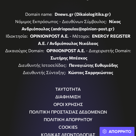
Domain name:
Dnews.gr (Dikaiologitika.gr)
Νόμιμος Εκπρόσωπος - Διευθύνων Σύμβουλος:
Νίκος
Ανδριόπουλος (andriopoulos@opinion-post.gr)
Ιδιοκτησία:
OPINIONPOST A.E.
- Μέτοχοι:
ENERGY REGISTER
Α.Ε. / Ανδριόπουλος Νικόλαος
Δικαιούχος Domain:
OPINIONPOST A.E.
- Διαχειριστής Domain:
Σωτήρης Μπέσκος
Διευθυντής Ιστοσελίδας:
Παναγιώτης Ευθυμιάδης
Διευθυντής Σύνταξης:
Κώστας Σαρρηκώστας
ΤΑΥΤΟΤΗΤΑ
ΔΙΑΦΗΜΙΣΗ
ΟΡΟΙ ΧΡΗΣΗΣ
ΠΟΛΙΤΙΚΗ ΠΡΟΣΤΑΣΙΑΣ ΔΕΔΟΜΕΝΩΝ
ΠΟΛΙΤΙΚΗ ΑΠΟΡΡΗΤΟΥ
COOKIES
ΑΠΟΡΡΗΤΟ
ΚΩΔΙΚΑΣ ΔΕΟΝΤΟΛΟΓΙΑΣ