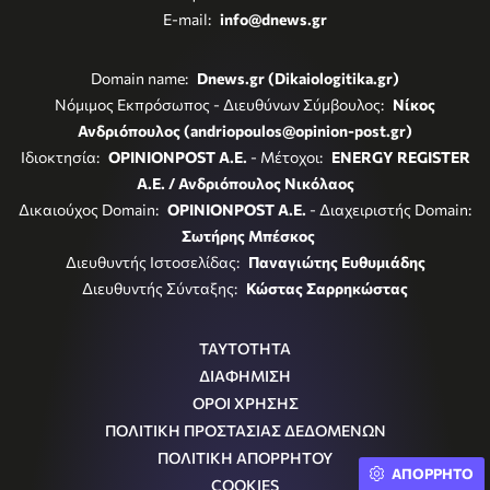
E-mail:
info@dnews.gr
Domain name:
Dnews.gr (Dikaiologitika.gr)
Νόμιμος Εκπρόσωπος - Διευθύνων Σύμβουλος:
Νίκος
Ανδριόπουλος (andriopoulos@opinion-post.gr)
Ιδιοκτησία:
OPINIONPOST A.E.
- Μέτοχοι:
ENERGY REGISTER
Α.Ε. / Ανδριόπουλος Νικόλαος
Δικαιούχος Domain:
OPINIONPOST A.E.
- Διαχειριστής Domain:
Σωτήρης Μπέσκος
Διευθυντής Ιστοσελίδας:
Παναγιώτης Ευθυμιάδης
Διευθυντής Σύνταξης:
Κώστας Σαρρηκώστας
ΤΑΥΤΟΤΗΤΑ
ΔΙΑΦΗΜΙΣΗ
ΟΡΟΙ ΧΡΗΣΗΣ
ΠΟΛΙΤΙΚΗ ΠΡΟΣΤΑΣΙΑΣ ΔΕΔΟΜΕΝΩΝ
ΠΟΛΙΤΙΚΗ ΑΠΟΡΡΗΤΟΥ
ΑΠΟΡΡΗΤΟ
COOKIES