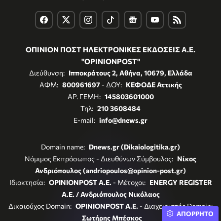
ΟΠΙΝΙΟΝ ΠΟΣΤ ΗΛΕΚΤΡΟΝΙΚΕΣ ΕΚΔΟΣΕΙΣ Α.Ε.
"OPINIONPOST"
Διεύθυνση:
Ιπποκράτους 2, Αθήνα, 10679, Ελλάδα
ΑΦΜ:
800961697
- ΔΟΥ:
ΚΕΦΟΔΕ Αττικής
ΑΡ. ΓΕΜΗ:
145803601000
Τηλ:
210 3608484
E-mail:
info@dnews.gr
Domain name:
Dnews.gr (Dikaiologitika.gr)
Νόμιμος Εκπρόσωπος - Διευθύνων Σύμβουλος:
Νίκος
Ανδριόπουλος (andriopoulos@opinion-post.gr)
Ιδιοκτησία:
OPINIONPOST A.E.
- Μέτοχοι:
ENERGY REGISTER
Α.Ε. / Ανδριόπουλος Νικόλαος
Δικαιούχος Domain:
OPINIONPOST A.E.
- Διαχειριστής Domain:
ΑΠΟΡΡΗΤΟ
Σωτήρης Μπέσκος