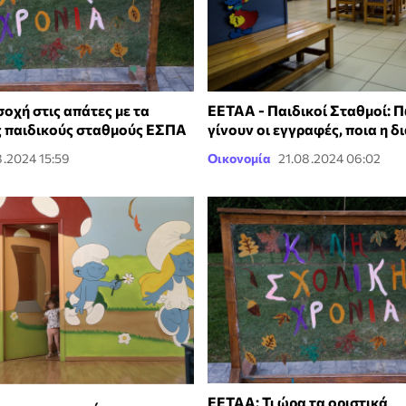
οχή στις απάτες με τα
ΕΕΤΑΑ - Παιδικοί Σταθμοί: 
ς παιδικούς σταθμούς ΕΣΠΑ
γίνουν οι εγγραφές, ποια η δ
8.2024 15:59
Οικονομία
21.08.2024 06:02
ΕΕΤΑΑ: Τι ώρα τα οριστικά