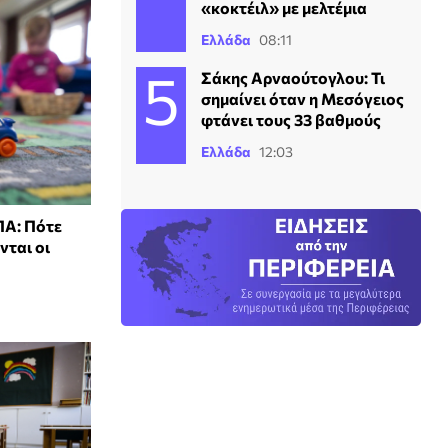
«κοκτέιλ» με μελτέμια
Ελλάδα
08:11
Σάκης Αρναούτογλου: Τι
σημαίνει όταν η Μεσόγειος
φτάνει τους 33 βαθμούς
Ελλάδα
12:03
ΠΑ: Πότε
νται οι