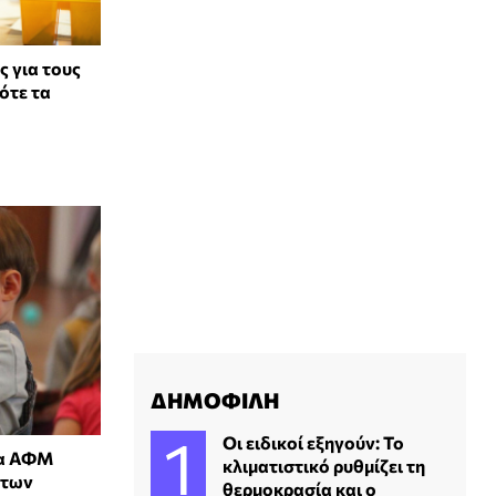
ς για τους
ότε τα
ΔΗΜΟΦΙΛΗ
Οι ειδικοί εξηγούν: Το
ια ΑΦΜ
κλιματιστικό ρυθμίζει τη
 των
θερμοκρασία και ο