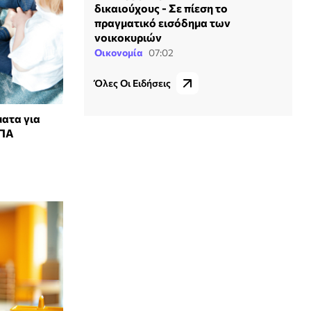
δικαιούχους - Σε πίεση το
πραγματικό εισόδημα των
νοικοκυριών
Οικονομία
07:02
Όλες Οι Ειδήσεις
ατα για
ΣΠΑ