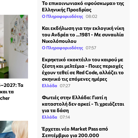
Το επικοινωνιακό «φούσκωμα» της
Ελληνικής Προεδρίας
Ο Πληροφοριοδότης
08:02
Και εκδήλωση για την εκλογική νίκη
του Ανδρέα το ...1981 - Με συναυλία
Νικολόπουλου
Ο Πληροφοριοδότης
07:57
Εκρηκτικό «κοκτέιλ» του καιρού με
ζέστη και μελτέμια - Ποιες περιοχές
έχουν τεθεί σε Red Code, αλλάζει το
σκηνικό τις επόμενες ημέρες
6–2027: Τα
Ελλάδα
07:27
και τα
Φωτιές στην Ελλάδα: Γιατί η
ucher
καταστολή δεν αρκεί - Τι χρειάζεται
για τα δάση
Ελλάδα
07:14
Έρχεται νέο Market Pass από
Σεπτέμβριο για 200.000