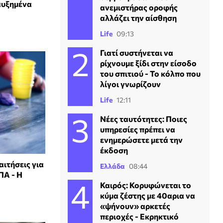
 αυξημένα
ανεμιστήρας οροφής
αλλάζει την αίσθηση
Life
09:13
Γιατί συστήνεται να
ρίχνουμε ξίδι στην είσοδο
του σπιτιού - Το κόλπο που
λίγοι γνωρίζουν
Life
12:11
Νέες ταυτότητες: Ποιες
υπηρεσίες πρέπει να
ενημερώσετε μετά την
έκδοση
αιτήσεις για
Ελλάδα
08:44
ΠΑ - Η
Καιρός: Κορυφώνεται το
κύμα ζέστης με 40αρια να
«ψήνουν» αρκετές
περιοχές - Εκρηκτικό