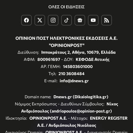
ΟΛΕΣ ΟΙ ΕΙΔΗΣΕΙΣ
ΟΠΙΝΙΟΝ ΠΟΣΤ ΗΛΕΚΤΡΟΝΙΚΕΣ ΕΚΔΟΣΕΙΣ Α.Ε.
"OPINIONPOST"
Διεύθυνση:
Ιπποκράτους 2, Αθήνα, 10679, Ελλάδα
ΑΦΜ:
800961697
- ΔΟΥ:
ΚΕΦΟΔΕ Αττικής
ΑΡ. ΓΕΜΗ:
145803601000
Τηλ:
210 3608484
E-mail:
info@dnews.gr
Domain name:
Dnews.gr (Dikaiologitika.gr)
Νόμιμος Εκπρόσωπος - Διευθύνων Σύμβουλος:
Νίκος
Ανδριόπουλος (andriopoulos@opinion-post.gr)
Ιδιοκτησία:
OPINIONPOST A.E.
- Μέτοχοι:
ENERGY REGISTER
Α.Ε. / Ανδριόπουλος Νικόλαος
Δικαιούχος Domain:
OPINIONPOST A.E.
- Διαχειριστής Domain: