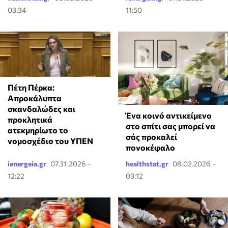
03:34
11:50
Πέτη Πέρκα:
Απροκάλυπτα
σκανδαλώδες και
Ένα κοινό αντικείμενο
προκλητικά
στο σπίτι σας μπορεί να
ατεκμηρίωτο το
σάς προκαλεί
νομοσχέδιο του ΥΠΕΝ
πονοκέφαλο
ienergeia.gr
07.31.2026 -
healthstat.gr
08.02.2026 -
12:22
03:12