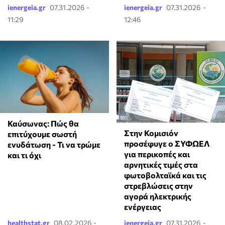
ienergeia.gr
07.31.2026 -
ienergeia.gr
07.31.2026 -
11:29
12:46
Καύσωνας: Πώς θα
Στην Κομισιόν
επιτύχουμε σωστή
προσέφυγε ο ΣΥΦΩΕΛ
ενυδάτωση - Τι να τρώμε
για περικοπές και
και τι όχι
αρνητικές τιμές στα
φωτοβολταϊκά και τις
στρεβλώσεις στην
αγορά ηλεκτρικής
ενέργειας
healthstat.gr
08.02.2026 -
ienergeia.gr
07.31.2026 -