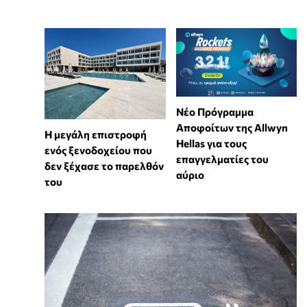
Νέο Πρόγραμμα
Αποφοίτων της Allwyn
Η μεγάλη επιστροφή
Hellas για τους
ενός ξενοδοχείου που
επαγγελματίες του
δεν ξέχασε το παρελθόν
αύριο
του