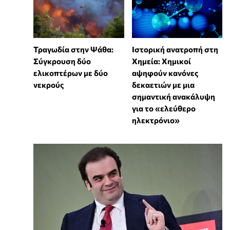
Τραγωδία στην Ψάθα:
Ιστορική ανατροπή στη
Σύγκρουση δύο
Χημεία: Χημικοί
ελικοπτέρων με δύο
αψηφούν κανόνες
νεκρούς
δεκαετιών με μια
σημαντική ανακάλυψη
για το «ελεύθερο
ηλεκτρόνιο»