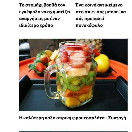
Το στομάχι βοηθά τον
Ένα κοινό αντικείμενο
εγκέφαλο να σχηματίζει
στο σπίτι σας μπορεί να
αναμνήσεις με έναν
σάς προκαλεί
ιδιαίτερο τρόπο
πονοκέφαλο
Η καλύτερη καλοκαιρινή φρουτοσαλάτα - Συνταγή