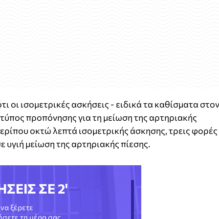
ι οι ισομετρικές ασκήσεις - ειδικά τα καθίσματα στο
ς τύπος προπόνησης για τη μείωση της αρτηριακής
περίπου οκτώ λεπτά ισομετρικής άσκησης, τρεις φορές
ε υγιή μείωση της αρτηριακής πίεσης.
ΗΣΕΙΣ ΣΕ 2'
να ξέρετε
νήσετε τη μέρα σας.