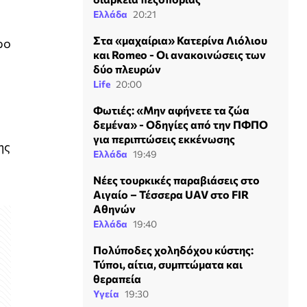
Ελλάδα
20:21
Στα «μαχαίρια» Κατερίνα Λιόλιου
ρο
και Romeo - Οι ανακοινώσεις των
δύο πλευρών
Life
20:00
Φωτιές: «Μην αφήνετε τα ζώα
δεμένα» - Οδηγίες από την ΠΦΠΟ
για περιπτώσεις εκκένωσης
ης
Ελλάδα
19:49
Νέες τουρκικές παραβιάσεις στο
Αιγαίο – Τέσσερα UAV στο FIR
Αθηνών
Ελλάδα
19:40
Πολύποδες χοληδόχου κύστης:
Τύποι, αίτια, συμπτώματα και
θεραπεία
Υγεία
19:30