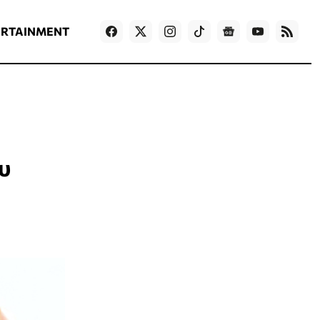
ΡΟΗ ΕΙΔΗΣΕΩΝ
T
NEWS IN ENGLISH
Games
ERTAINMENT
υ