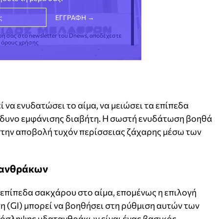
φή σας στο newsletter του Dnews, αποδέχεστε
ς όρους χρήσης
 να ενυδατώσει το αίμα, να μειώσει τα επίπεδα
ίνδυνο εμφάνισης διαβήτη. Η σωστή ενυδάτωση βοηθά
 στην αποβολή τυχόν περίσσειας ζάχαρης μέσω των
τανθράκων
επίπεδα σακχάρου στο αίμα, επομένως η επιλογή
η (GI) μπορεί να βοηθήσει στη ρύθμιση αυτών των
ρόσληψης υδατανθράκων είναι ένας βασικός