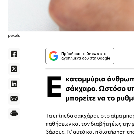
pexels
Πρόσθεσε το
Dnews
στα
αγαπημένα σου στη Google
Ε
κατομμύρια άνθρωπο
σάκχαρο. Ωστόσο υπ
μπορείτε να το ρυθμ
Τα επίπεδα σακχάρου στο αίμα μπορ
παθήσεων και τον διαβήτη έως την 
βάρους. Γι' αυτό και η διατήρηση τ