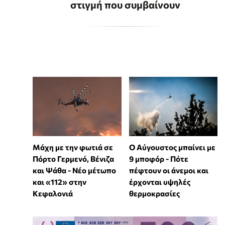
στιγμή που συμβαίνουν
Μάχη με την φωτιά σε
Ο Αύγουστος μπαίνει με
Πόρτο Γερμενό, Βένιζα
9 μποφόρ - Πότε
και Ψάθα - Νέο μέτωπο
πέφτουν οι άνεμοι και
και «112» στην
έρχονται υψηλές
Κεφαλονιά
θερμοκρασίες