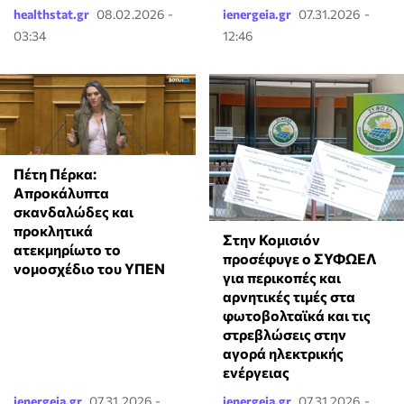
healthstat.gr
08.02.2026 -
ienergeia.gr
07.31.2026 -
03:34
12:46
Πέτη Πέρκα:
Απροκάλυπτα
σκανδαλώδες και
προκλητικά
Στην Κομισιόν
ατεκμηρίωτο το
προσέφυγε ο ΣΥΦΩΕΛ
νομοσχέδιο του ΥΠΕΝ
για περικοπές και
αρνητικές τιμές στα
φωτοβολταϊκά και τις
στρεβλώσεις στην
αγορά ηλεκτρικής
ενέργειας
ienergeia.gr
07.31.2026 -
ienergeia.gr
07.31.2026 -