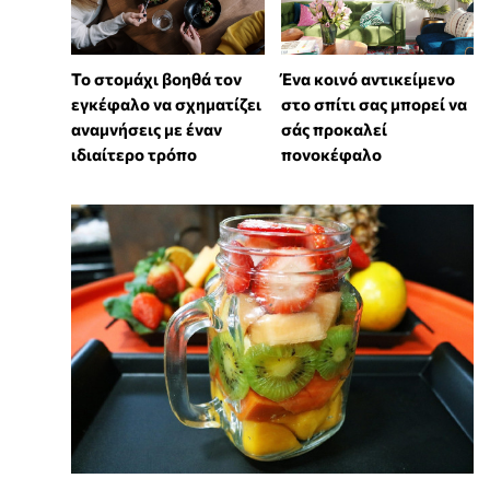
Το στομάχι βοηθά τον
Ένα κοινό αντικείμενο
εγκέφαλο να σχηματίζει
στο σπίτι σας μπορεί να
αναμνήσεις με έναν
σάς προκαλεί
ιδιαίτερο τρόπο
πονοκέφαλο