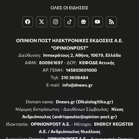
ΟΛΕΣ ΟΙ ΕΙΔΗΣΕΙΣ
ΟΠΙΝΙΟΝ ΠΟΣΤ ΗΛΕΚΤΡΟΝΙΚΕΣ ΕΚΔΟΣΕΙΣ Α.Ε.
"OPINIONPOST"
Διεύθυνση:
Ιπποκράτους 2, Αθήνα, 10679, Ελλάδα
ΑΦΜ:
800961697
- ΔΟΥ:
ΚΕΦΟΔΕ Αττικής
ΑΡ. ΓΕΜΗ:
145803601000
Τηλ:
210 3608484
E-mail:
info@dnews.gr
Domain name:
Dnews.gr (Dikaiologitika.gr)
Νόμιμος Εκπρόσωπος - Διευθύνων Σύμβουλος:
Νίκος
Ανδριόπουλος (andriopoulos@opinion-post.gr)
Ιδιοκτησία:
OPINIONPOST A.E.
- Μέτοχοι:
ENERGY REGISTER
Α.Ε. / Ανδριόπουλος Νικόλαος
Δικαιούχος Domain:
OPINIONPOST A.E.
- Διαχειριστής Domain: