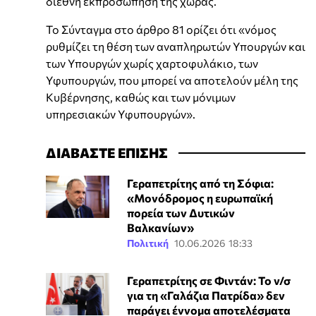
διεθνή εκπροσώπηση της χώρας.
Το Σύνταγμα στο άρθρο 81 ορίζει ότι «νόμος
ρυθμίζει τη θέση των αναπληρωτών Yπουργών και
των Yπουργών χωρίς χαρτοφυλάκιο, των
Yφυπουργών, που μπορεί να αποτελούν μέλη της
Kυβέρνησης, καθώς και των μόνιμων
υπηρεσιακών Yφυπουργών».
ΔΙΑΒΑΣΤΕ ΕΠΙΣΗΣ
Γεραπετρίτης από τη Σόφια:
«Μονόδρομος η ευρωπαϊκή
πορεία των Δυτικών
Βαλκανίων»
Πολιτική
10.06.2026 18:33
Γεραπετρίτης σε Φιντάν: Το ν/σ
για τη «Γαλάζια Πατρίδα» δεν
παράγει έννομα αποτελέσματα