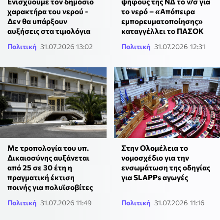
Ενισχύουμε τον δημόσιο
ψήφους της ΝΔ το ν/σ για
χαρακτήρα του νερού -
το νερό – «Απόπειρα
Δεν θα υπάρξουν
εμπορευματοποίησης»
αυξήσεις στα τιμολόγια
καταγγέλλει το ΠΑΣΟΚ
Πολιτική
31.07.2026 13:02
Πολιτική
31.07.2026 12:31
Με τροπολογία του υπ.
Στην Ολομέλεια το
Δικαιοσύνης αυξάνεται
νομοσχέδιο για την
από 25 σε 30 έτη η
ενσωμάτωση της οδηγίας
πραγματική έκτιση
για SLAPPs αγωγές
ποινής για πολυϊσοβίτες
Πολιτική
31.07.2026 11:49
Πολιτική
31.07.2026 11:16