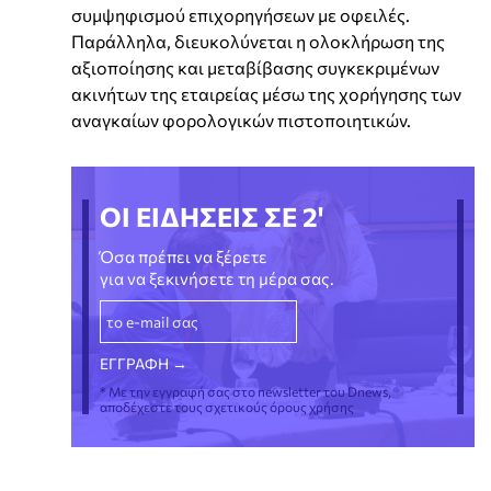
συμψηφισμού επιχορηγήσεων με οφειλές.
Παράλληλα, διευκολύνεται η ολοκλήρωση της
αξιοποίησης και μεταβίβασης συγκεκριμένων
ακινήτων της εταιρείας μέσω της χορήγησης των
αναγκαίων φορολογικών πιστοποιητικών.
ΟΙ ΕΙΔΗΣΕΙΣ ΣΕ 2'
Όσα πρέπει να ξέρετε
για να ξεκινήσετε τη μέρα σας.
* Με την εγγραφή σας στο newsletter του Dnews,
αποδέχεστε τους σχετικούς όρους χρήσης