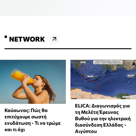
NETWORK
ELICA: Διαγωνισμός για
Καύσωνας: Πώς θα
τη Μελέτη Έρευνας
επιτύχουμε σωστή
Βυθού για την ηλεκτρική
ενυδάτωση - Τι να τρώμε
διασύνδεση Ελλάδας -
και τι όχι
Αιγύπτου