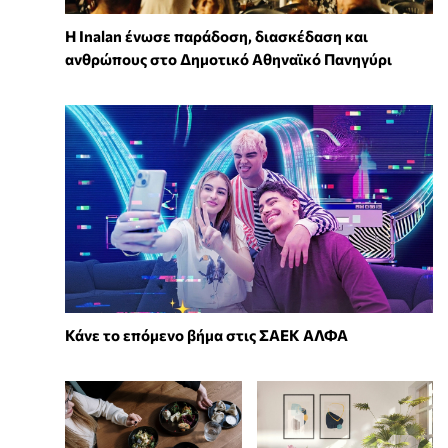
Η Inalan ένωσε παράδοση, διασκέδαση και
ανθρώπους στο Δημοτικό Αθηναϊκό Πανηγύρι
Κάνε το επόμενο βήμα στις ΣΑΕΚ ΑΛΦΑ