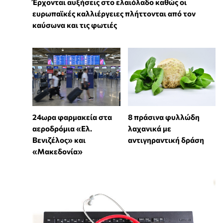
Έρχονται αυξήσεις στο ελαιόλαδο καθώς οι
ευρωπαϊκές καλλιέργειες πλήττονται από τον
καύσωνα και τις φωτιές
24ωρα φαρμακεία στα
8 πράσινα φυλλώδη
αεροδρόμια «Ελ.
λαχανικά με
Βενιζέλος» και
αντιγηραντική δράση
«Μακεδονία»