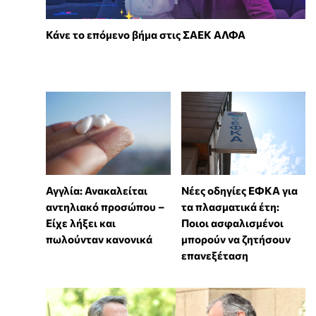
Κάνε το επόμενο βήμα στις ΣΑΕΚ ΑΛΦΑ
Αγγλία: Ανακαλείται
Νέες οδηγίες ΕΦΚΑ για
αντηλιακό προσώπου –
τα πλασματικά έτη:
Είχε λήξει και
Ποιοι ασφαλισμένοι
πωλούνταν κανονικά
μπορούν να ζητήσουν
επανεξέταση