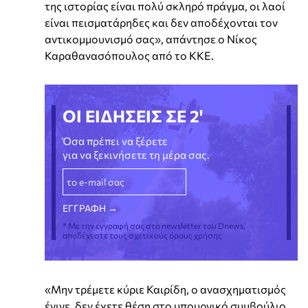
της ιστορίας είναι πολύ σκληρό πράγμα, οι λαοί
είναι πεισματάρηδες και δεν αποδέχονται τον
αντικομμουνισμό σας», απάντησε ο Νίκος
Καραθανασόπουλος από το ΚΚΕ.
ΟΙ ΕΙΔΗΣΕΙΣ ΣΕ 2'
Όσα πρέπει να ξέρετε
για να ξεκινήσετε τη μέρα σας.
* Με την εγγραφή σας στο newsletter του Dnews,
αποδέχεστε τους σχετικούς όρους χρήσης
«Μην τρέμετε κύριε Καιρίδη, ο ανασχηματισμός
έγινε, δεν έχετε θέση στο υπουργικό συμβούλιο...