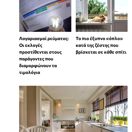
Λογαριασμοί ρεύματος:
To πιο έξυπνο «όπλο»
Οι εκλογές
κατά της ζέστης που
προστίθενται στους
βρίσκεται σε κάθε σπίτι
παράγοντες που
διαμορφώνουν τα
τιμολόγια