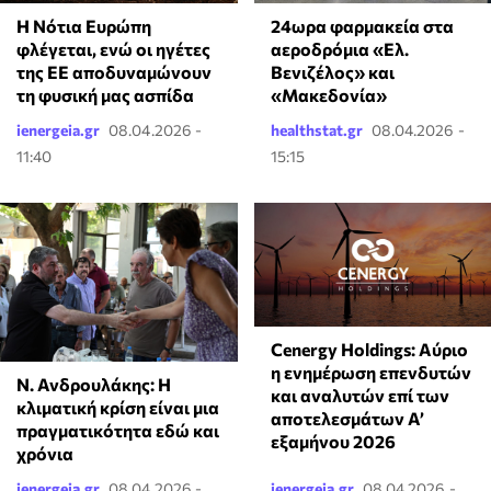
Η Νότια Ευρώπη
24ωρα φαρμακεία στα
φλέγεται, ενώ οι ηγέτες
αεροδρόμια «Ελ.
της ΕΕ αποδυναμώνουν
Βενιζέλος» και
τη φυσική μας ασπίδα
«Μακεδονία»
ienergeia.gr
08.04.2026 -
healthstat.gr
08.04.2026 -
11:40
15:15
Cenergy Holdings: Αύριο
η ενημέρωση επενδυτών
Ν. Ανδρουλάκης: Η
και αναλυτών επί των
κλιματική κρίση είναι μια
αποτελεσμάτων A’
πραγματικότητα εδώ και
εξαμήνου 2026
χρόνια
ienergeia.gr
08.04.2026 -
ienergeia.gr
08.04.2026 -