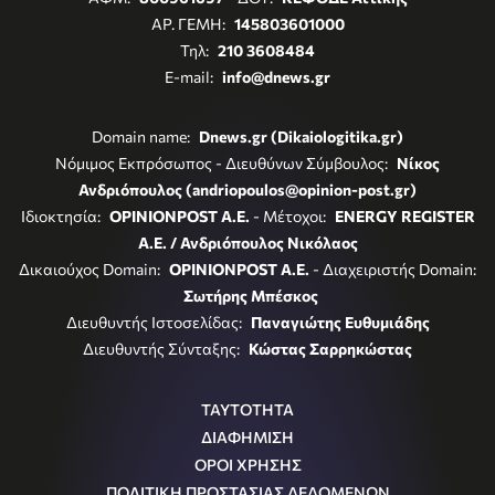
ΑΡ. ΓΕΜΗ:
145803601000
Τηλ:
210 3608484
E-mail:
info@dnews.gr
Domain name:
Dnews.gr (Dikaiologitika.gr)
Νόμιμος Εκπρόσωπος - Διευθύνων Σύμβουλος:
Νίκος
Ανδριόπουλος (andriopoulos@opinion-post.gr)
Ιδιοκτησία:
OPINIONPOST A.E.
- Μέτοχοι:
ENERGY REGISTER
Α.Ε. / Ανδριόπουλος Νικόλαος
Δικαιούχος Domain:
OPINIONPOST A.E.
- Διαχειριστής Domain:
Σωτήρης Μπέσκος
Διευθυντής Ιστοσελίδας:
Παναγιώτης Ευθυμιάδης
Διευθυντής Σύνταξης:
Κώστας Σαρρηκώστας
ΤΑΥΤΟΤΗΤΑ
ΔΙΑΦΗΜΙΣΗ
ΟΡΟΙ ΧΡΗΣΗΣ
ΠΟΛΙΤΙΚΗ ΠΡΟΣΤΑΣΙΑΣ ΔΕΔΟΜΕΝΩΝ