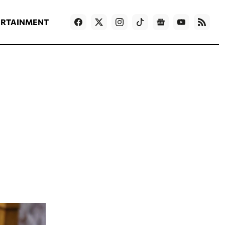
ΡΟΗ ΕΙΔΗΣΕΩΝ
T
NEWS IN ENGLISH
Games
ERTAINMENT