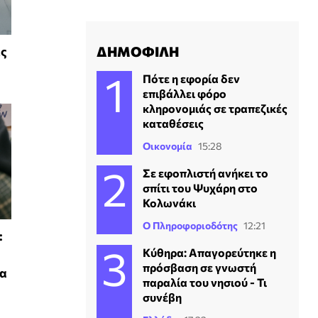
ΔΗΜΟΦΙΛΗ
ές
Πότε η εφορία δεν
επιβάλλει φόρο
κληρονομιάς σε τραπεζικές
καταθέσεις
Οικονομία
15:28
Σε εφοπλιστή ανήκει το
σπίτι του Ψυχάρη στο
Κολωνάκι
Ο Πληροφοριοδότης
12:21
:
Κύθηρα: Απαγορεύτηκε η
πρόσβαση σε γνωστή
τα
παραλία του νησιού - Τι
συνέβη