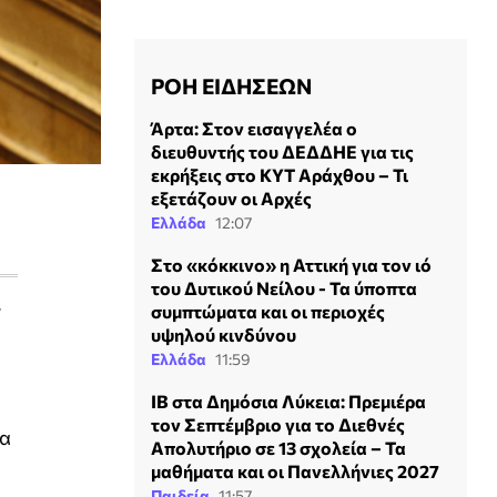
ΡΟΗ ΕΙΔΗΣΕΩΝ
Άρτα: Στον εισαγγελέα ο
διευθυντής του ΔΕΔΔΗΕ για τις
εκρήξεις στο ΚΥΤ Αράχθου – Τι
εξετάζουν οι Αρχές
Ελλάδα
12:07
Στο «κόκκινο» η Αττική για τον ιό
του Δυτικού Νείλου - Τα ύποπτα
ν
συμπτώματα και οι περιοχές
υψηλού κινδύνου
Ελλάδα
11:59
IB στα Δημόσια Λύκεια: Πρεμιέρα
τον Σεπτέμβριο για το Διεθνές
να
Απολυτήριο σε 13 σχολεία – Τα
μαθήματα και οι Πανελλήνιες 2027
Παιδεία
11:57