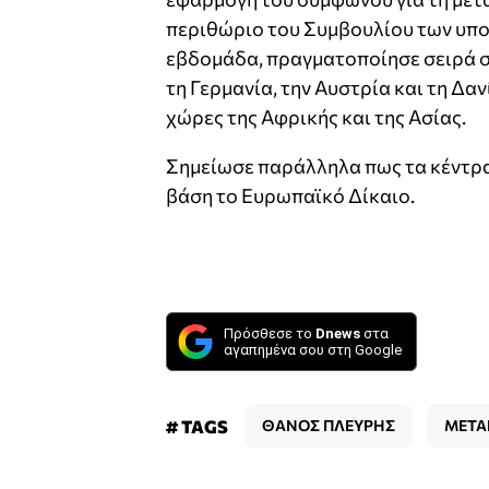
περιθώριο του Συμβουλίου των υπο
εβδομάδα, πραγματοποίησε σειρά σ
τη Γερμανία, την Αυστρία και τη Δα
χώρες της Αφρικής και της Ασίας.
Σημείωσε παράλληλα πως τα κέντρα 
βάση το Ευρωπαϊκό Δίκαιο.
Πρόσθεσε το
Dnews
στα
αγαπημένα σου στη Google
# TAGS
ΘΑΝΟΣ ΠΛΕΥΡΗΣ
ΜΕΤΑ