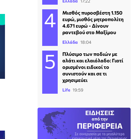
Ελλάδα
17:22
Μισθός πυροσβέστη 1.150
ευρώ, μισθός μητροπολίτη
4.671 ευρώ - Δίνουν
ραντεβού στο Μαξίμου
Ελλάδα
18:04
Πλύσιμο των ποδιών με
αλάτι και ελαιόλαδο: Γιατί
ορισμένοι ειδικοί το
συνιστούν και σε τι
χρησιμεύει
Life
19:59