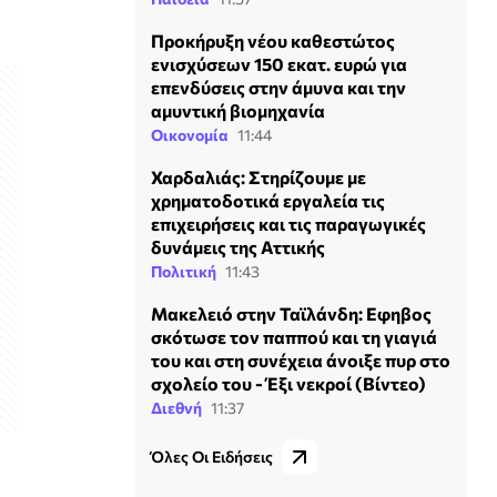
Προκήρυξη νέου καθεστώτος
ενισχύσεων 150 εκατ. ευρώ για
επενδύσεις στην άμυνα και την
αμυντική βιομηχανία
Οικονομία
11:44
Χαρδαλιάς: Στηρίζουμε με
χρηματοδοτικά εργαλεία τις
επιχειρήσεις και τις παραγωγικές
δυνάμεις της Αττικής
Πολιτική
11:43
Μακελειό στην Ταϊλάνδη: Εφηβος
σκότωσε τον παππού και τη γιαγιά
του και στη συνέχεια άνοιξε πυρ στο
σχολείο του - Έξι νεκροί (Βίντεο)
Διεθνή
11:37
Όλες Οι Ειδήσεις
ο