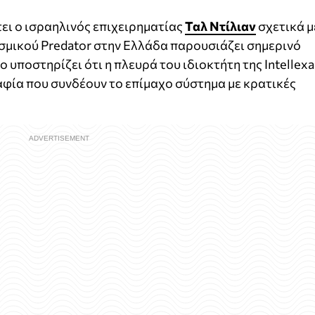
τει ο ισραηλινός επιχειρηματίας
Ταλ Ντίλιαν
σχετικά μ
γισμικού Predator στην Ελλάδα παρουσιάζει σημερινό
 υποστηρίζει ότι η πλευρά του ιδιοκτήτη της Intellexa
φία που συνδέουν το επίμαχο σύστημα με κρατικές