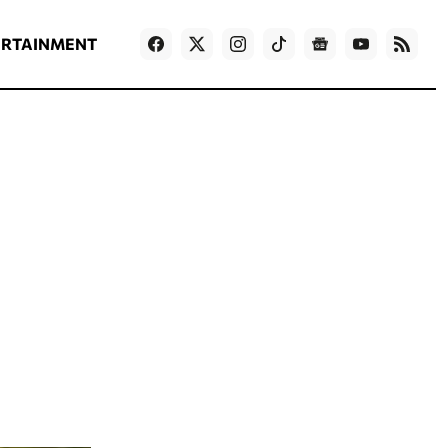
ΡΟΗ ΕΙΔΗΣΕΩΝ
T
NEWS IN ENGLISH
Games
ERTAINMENT
ο