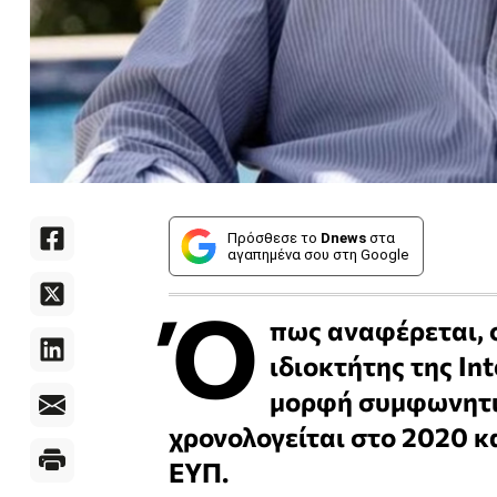
Πρόσθεσε το
Dnews
στα
αγαπημένα σου στη Google
Ό
πως αναφέρεται, ο
ιδιοκτήτης της In
μορφή συμφωνητικ
χρονολογείται στο 2020 κ
ΕΥΠ.