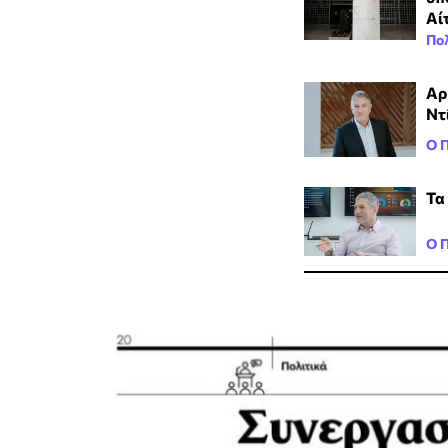
Αί
Πολ
Αρ
Ντ
Ο 
Τα
Ο 