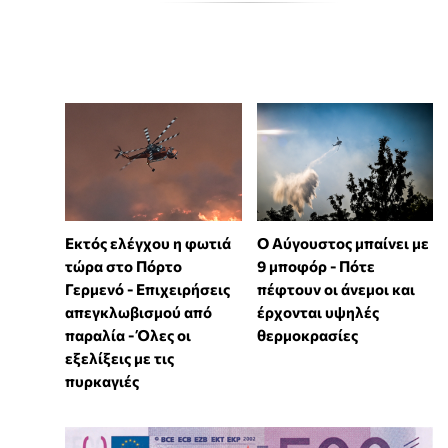
Εκτός ελέγχου η φωτιά
Ο Αύγουστος μπαίνει με
τώρα στο Πόρτο
9 μποφόρ - Πότε
Γερμενό - Επιχειρήσεις
πέφτουν οι άνεμοι και
απεγκλωβισμού από
έρχονται υψηλές
παραλία - Όλες οι
θερμοκρασίες
εξελίξεις με τις
πυρκαγιές