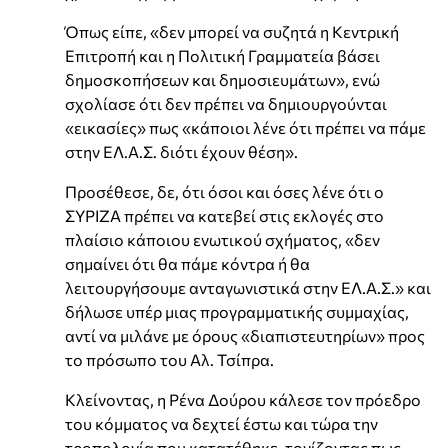
Όπως είπε, «δεν μπορεί να συζητά η Κεντρική
Επιτροπή και η Πολιτική Γραμματεία βάσει
δημοσκοπήσεων και δημοσιευμάτων», ενώ
σχολίασε ότι δεν πρέπει να δημιουργούνται
«εικασίες» πως «κάποιοι λένε ότι πρέπει να πάμε
στην ΕΛ.Α.Σ. διότι έχουν θέση».
Προσέθεσε, δε, ότι όσοι και όσες λένε ότι ο
ΣΥΡΙΖΑ πρέπει να κατεβεί στις εκλογές στο
πλαίσιο κάποιου ενωτικού σχήματος, «δεν
σημαίνει ότι θα πάμε κόντρα ή θα
λειτουργήσουμε ανταγωνιστικά στην ΕΛ.Α.Σ.» και
δήλωσε υπέρ μιας προγραμματικής συμμαχίας,
αντί να μιλάνε με όρους «διαπιστευτηρίων» προς
το πρόσωπο του Αλ. Τσίπρα.
Κλείνοντας, η Ρένα Δούρου κάλεσε τον πρόεδρο
του κόμματος να δεχτεί έστω και τώρα την
τροπολογία που κατατέθηκε, τονίζοντας πως