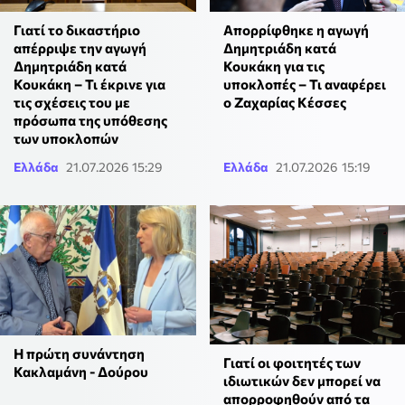
Γιατί το δικαστήριο
Απορρίφθηκε η αγωγή
απέρριψε την αγωγή
Δημητριάδη κατά
Δημητριάδη κατά
Κουκάκη για τις
Κουκάκη – Τι έκρινε για
υποκλοπές – Τι αναφέρει
τις σχέσεις του με
ο Ζαχαρίας Κέσσες
πρόσωπα της υπόθεσης
των υποκλοπών
Ελλάδα
21.07.2026 15:29
Ελλάδα
21.07.2026 15:19
Η πρώτη συνάντηση
Γιατί οι φοιτητές των
Κακλαμάνη - Δούρου
ιδιωτικών δεν μπορεί να
απορροφηθούν από τα