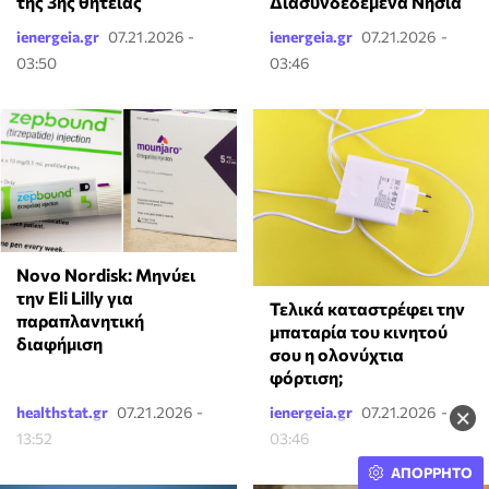
της 3ης θητείας
Διασυνδεδεμένα Νησιά
ienergeia.gr
07.21.2026 -
ienergeia.gr
07.21.2026 -
03:50
03:46
Novo Nordisk: Μηνύει
την Eli Lilly για
Τελικά καταστρέφει την
παραπλανητική
μπαταρία του κινητού
διαφήμιση
σου η ολονύχτια
φόρτιση;
×
healthstat.gr
07.21.2026 -
ienergeia.gr
07.21.2026 -
13:52
03:46
ΑΠΟΡΡΗΤΟ