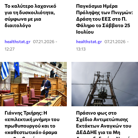
Το καλύτερο λαχανικό
Παγκόσμια Ημέρα
για τη δυσκοιλιότητα,
Πρόληψης των Πνιγμών:
σύμφωνα με μια
Δράση του ΕΕΣ στο Π.
διαιτολόγο
Φάληρο το Σάββατο 25
Ιουλίου
healthstat.gr
07.21.2026 -
healthstat.gr
07.21.2026 -
12:27
13:13
Γιάννης Τριήρης: Η
Πράσινο φως στο
«επιλεκτική μνήμη» του
Σχέδιο Αντιμετώπισης
πρωθυπουργού και το
Εκτάκτων Αναγκών του
«καθεστωτικό» όραμα
ΔΕΔΔΗΕ για τα Μη