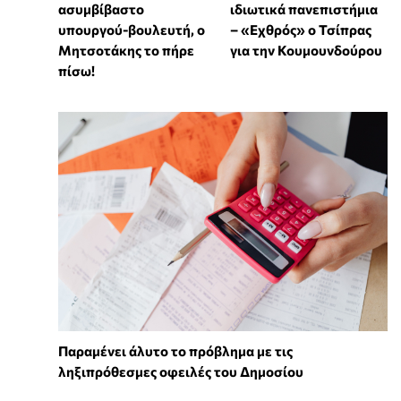
ασυμβίβαστο
ιδιωτικά πανεπιστήμια
υπουργού-βουλευτή, ο
– «Εχθρός» ο Τσίπρας
Μητσοτάκης το πήρε
για την Κουμουνδούρου
πίσω!
Παραμένει άλυτο το πρόβλημα με τις
ληξιπρόθεσμες οφειλές του Δημοσίου