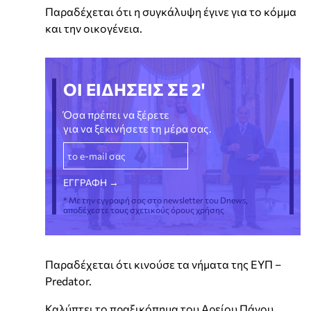
Παραδέχεται ότι η συγκάλυψη έγινε για το κόμμα
και την οικογένεια.
ΟΙ ΕΙΔΗΣΕΙΣ ΣΕ 2'
Όσα πρέπει να ξέρετε
για να ξεκινήσετε τη μέρα σας.
* Με την εγγραφή σας στο newsletter του Dnews,
αποδέχεστε τους σχετικούς όρους χρήσης
Παραδέχεται ότι κινούσε τα νήματα της ΕΥΠ –
Predator.
Καλύπτει το πραξικόπημα του Αρείου Πάγου.