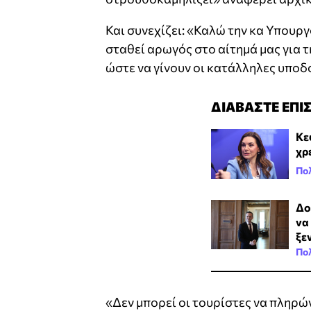
Και συνεχίζει: «Καλώ την κα Υπουργ
σταθεί αρωγός στο αίτημά μας για 
ώστε να γίνουν οι κατάλληλες υποδ
ΔΙΑΒΑΣΤΕ ΕΠΙ
Κε
χρ
Πολ
Δο
να
ξε
Πολ
«Δεν μπορεί οι τουρίστες να πληρώ