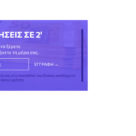
ΗΣΕΙΣ ΣΕ 2'
να ξέρετε
νήσετε τη μέρα σας.
φή σας στο newsletter του Dnews, αποδέχεστε
ς όρους χρήσης