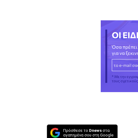
ΟΙ ΕΙΔ
Όσα πρέπει 
για να ξεκι
* Με την εγγρα
τους σχετικού
Πρόσθεσε το
Dnews
στα
αγαπημένα σου στη Google