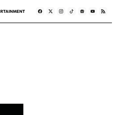
ΡΟΗ ΕΙΔΗΣΕΩΝ
T
NEWS IN ENGLISH
Games
ERTAINMENT