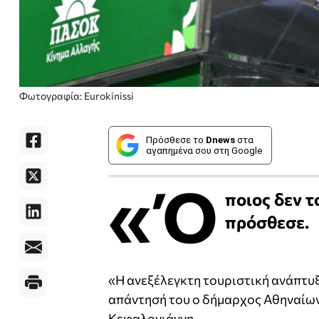
Φωτογραφία: Eurokinissi
Πρόσθεσε το
Dnews
στα
αγαπημένα σου στη Google
«Ό
ποιος δεν τ
πρόσθεσε.
«Η ανεξέλεγκτη τουριστική ανάπτυξη
απάντησή του ο δήμαρχος Αθηναίω
Κεφαλογιάννη.