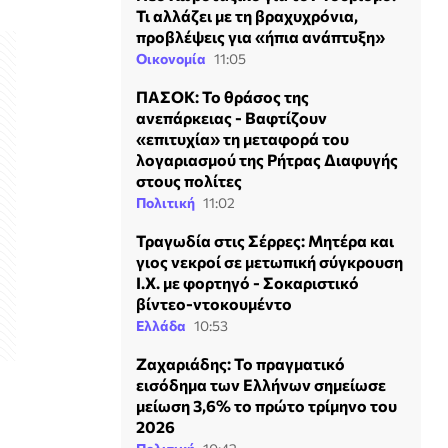
Τι αλλάζει με τη βραχυχρόνια,
προβλέψεις για «ήπια ανάπτυξη»
Οικονομία
11:05
ΠΑΣΟΚ: Το θράσος της
ανεπάρκειας - Βαφτίζουν
«επιτυχία» τη μεταφορά του
λογαριασμού της Ρήτρας Διαφυγής
στους πολίτες
Πολιτική
11:02
Τραγωδία στις Σέρρες: Μητέρα και
γιος νεκροί σε μετωπική σύγκρουση
Ι.Χ. με φορτηγό - Σοκαριστικό
βίντεο-ντοκουμέντο
Ελλάδα
10:53
Ζαχαριάδης: Το πραγματικό
εισόδημα των Ελλήνων σημείωσε
μείωση 3,6% το πρώτο τρίμηνο του
2026