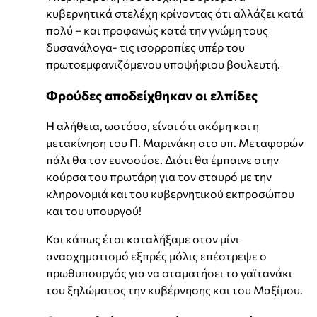
κυβερνητικά στελέχη κρίνοντας ότι αλλάζει κατά
πολύ – και προφανώς κατά την γνώμη τους
δυσανάλογα- τις ισορροπίες υπέρ του
πρωτοεμφανιζόμενου υποψήφιου βουλευτή.
Φρούδες αποδείχθηκαν οι ελπίδες
Η αλήθεια, ωστόσο, είναι ότι ακόμη και η
μετακίνηση του Π. Μαρινάκη στο υπ. Μεταφορών
πάλι θα τον ευνοούσε. Διότι θα έμπαινε στην
κούρσα του πρωτάρη για τον σταυρό με την
κληρονομιά και του κυβερνητικού εκπροσώπου
και του υπουργού!
Και κάπως έτσι καταλήξαμε στον μίνι
ανασχηματισμό εξπρές μόλις επέστρεψε ο
πρωθυπουργός για να σταματήσει το γαϊτανάκι
του ξηλώματος την κυβέρνησης και του Μαξίμου.