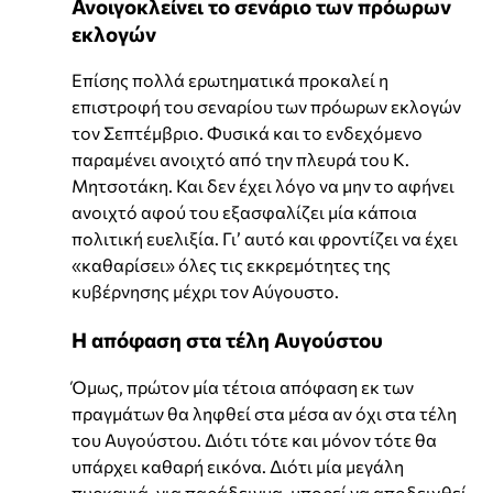
Ανοιγοκλείνει το σενάριο των πρόωρων
εκλογών
Επίσης πολλά ερωτηματικά προκαλεί η
επιστροφή του σεναρίου των πρόωρων εκλογών
τον Σεπτέμβριο. Φυσικά και το ενδεχόμενο
παραμένει ανοιχτό από την πλευρά του Κ.
Μητσοτάκη. Και δεν έχει λόγο να μην το αφήνει
ανοιχτό αφού του εξασφαλίζει μία κάποια
πολιτική ευελιξία. Γι’ αυτό και φροντίζει να έχει
«καθαρίσει» όλες τις εκκρεμότητες της
κυβέρνησης μέχρι τον Αύγουστο.
Η απόφαση στα τέλη Αυγούστου
Όμως, πρώτον μία τέτοια απόφαση εκ των
πραγμάτων θα ληφθεί στα μέσα αν όχι στα τέλη
του Αυγούστου. Διότι τότε και μόνον τότε θα
υπάρχει καθαρή εικόνα. Διότι μία μεγάλη
πυρκαγιά, για παράδειγμα, μπορεί να αποδειχθεί