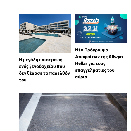
Νέο Πρόγραμμα
Αποφοίτων της Allwyn
Η μεγάλη επιστροφή
Hellas για τους
ενός ξενοδοχείου που
επαγγελματίες του
δεν ξέχασε το παρελθόν
αύριο
του