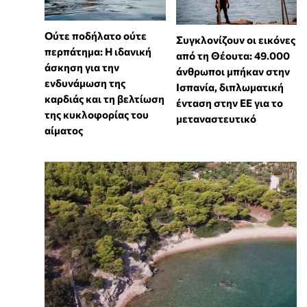
Ούτε ποδήλατο ούτε
Συγκλονίζουν οι εικόνες
περπάτημα: Η ιδανική
από τη Θέουτα: 49.000
άσκηση για την
άνθρωποι μπήκαν στην
ενδυνάμωση της
Ισπανία, διπλωματική
καρδιάς και τη βελτίωση
ένταση στην ΕΕ για το
της κυκλοφορίας του
μεταναστευτικό
αίματος