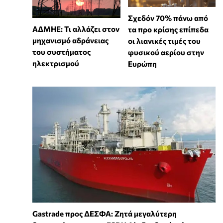
Σχεδόν 70% πάνω από
ΑΔΜΗΕ: Τι αλλάζει στον
τα προ κρίσης επίπεδα
μηχανισμό αδράνειας
οι λιανικές τιμές του
του συστήματος
φυσικού αερίου στην
ηλεκτρισμού
Ευρώπη
Gastrade προς ΔΕΣΦΑ: Ζητά μεγαλύτερη