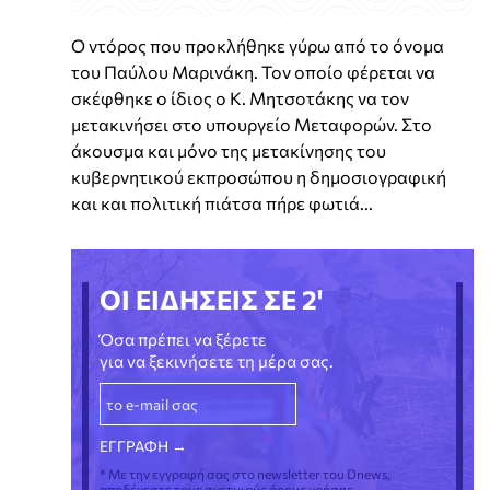
Ο ντόρος που προκλήθηκε γύρω από το όνομα
του Παύλου Μαρινάκη. Τον οποίο φέρεται να
σκέφθηκε ο ίδιος ο Κ. Μητσοτάκης να τον
μετακινήσει στο υπουργείο Μεταφορών. Στο
άκουσμα και μόνο της μετακίνησης του
κυβερνητικού εκπροσώπου η δημοσιογραφική
και και πολιτική πιάτσα πήρε φωτιά...
ΟΙ ΕΙΔΗΣΕΙΣ ΣΕ 2'
Όσα πρέπει να ξέρετε
για να ξεκινήσετε τη μέρα σας.
* Με την εγγραφή σας στο newsletter του Dnews,
αποδέχεστε τους σχετικούς όρους χρήσης