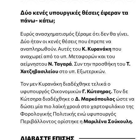
Δύο κενές υπουργικές θέσεις έφεραν τα
πάνω- κάτω;
Ευρύς ανασχηματισμός ξέραμε ότι δεν θα γίνει.
Δύο ήταν οι κενές θέσεις που έπρεπε να
αναπληρωθούν. Αυτές του
Κ. Κυρανάκη
που
αναχωρεί από το υπ. Μεταφορών και του
αείμνηστου
Ν. Ταγαρά
. Συν την προσθήκη του
Τ.
Χατζηβασιλείου
στο υπ. Εξωτερικών.
Τον μεν Κυρανάκη διαδέχθηκε τελικά ο
υφυπουργός Οικονομικών
Γ. Κώτσηρας.
Τον δε
Κώτσηρα διαδέχθηκε ο
Δ. Μαρκόπουλος
ώστε να
δώσει μία πιο λαϊκή χροιά στο χαρτοφυλάκιο της
Φορολογικής Πολιτικής ενώ υφυπουργός
Περιβάλλοντος ορίστηκε η
Μαριλένα Σούκουλη.
ΔΙΑΒΑΣΤΕ ΕΠΙΣΗΣ