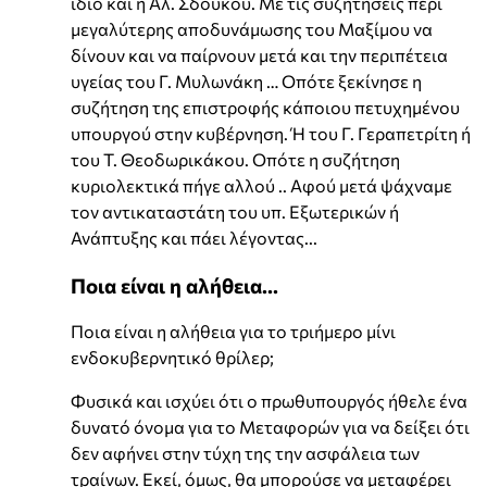
ίδιο και η Αλ. Σδούκου. Με τις συζητήσεις περί
μεγαλύτερης αποδυνάμωσης του Μαξίμου να
δίνουν και να παίρνουν μετά και την περιπέτεια
υγείας του Γ. Μυλωνάκη … Οπότε ξεκίνησε η
συζήτηση της επιστροφής κάποιου πετυχημένου
υπουργού στην κυβέρνηση. Ή του Γ. Γεραπετρίτη ή
του Τ. Θεοδωρικάκου. Οπότε η συζήτηση
κυριολεκτικά πήγε αλλού .. Αφού μετά ψάχναμε
τον αντικαταστάτη του υπ. Εξωτερικών ή
Ανάπτυξης και πάει λέγοντας...
Ποια είναι η αλήθεια...
Ποια είναι η αλήθεια για το τριήμερο μίνι
ενδοκυβερνητικό θρίλερ;
Φυσικά και ισχύει ότι ο πρωθυπουργός ήθελε ένα
δυνατό όνομα για το Μεταφορών για να δείξει ότι
δεν αφήνει στην τύχη της την ασφάλεια των
τραίνων. Εκεί, όμως, θα μπορούσε να μεταφέρει