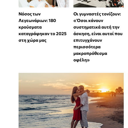
Νόσος των
Οι γυμναστές τονίζουν:
Λεγεωνάριων: 180
«Όσοι κάνουν
κρούσματα
συστηματικά αυτή την
καταγράφηκαν το 2025
άσκηση, είναι αυτοί που
στη χώρα μας
επιτυγχάνουν
περισσότερα
μακροπρόθεσμα
οφέλη»