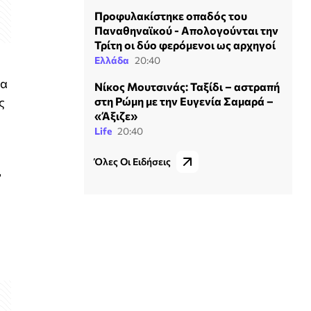
Προφυλακίστηκε οπαδός του
Παναθηναϊκού - Απολογούνται την
Τρίτη οι δύο φερόμενοι ως αρχηγοί
Ελλάδα
20:40
μα
Νίκος Μουτσινάς: Ταξίδι – αστραπή
ς
στη Ρώμη με την Ευγενία Σαμαρά –
«Άξιζε»
Life
20:40
Όλες Οι Ειδήσεις
,