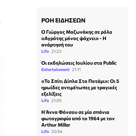
ΡΟΗ ΕΙΔΗΣΕΩΝ
ι
Ο Γιώργος Μαζωνάκης σε ρόλο
«Αγρότης μόνος ψάχνει» - Η
ανάρτησή του
Life
21:23
Οι εκδηλώσεις Ιουλίου στα Public
Entertainment
21:11
«Το Σπίτι Δίπλα Στο Ποτάμι»: Οι 5
ηρωίδες αντιμέτωπες με τραγικές
εξελίξεις
Life
21:05
Η Άννα Φόνσου σε μία σπάνια
φωτογραφία από το 1964 με τον
Arthur Miller
Life
20:54