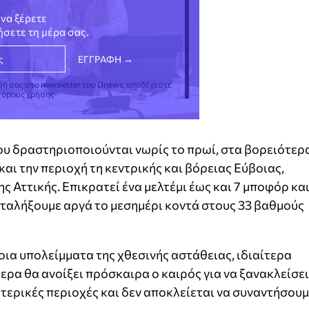
να ξέρετε
νήσετε τη μέρα σας.
φή σας στο newsletter του Dnews, αποδέχεστε
ς όρους χρήσης
ου δραστηριοποιούνται νωρίς το πρωί, στα βορειότερ
και την περιοχή τη κεντρικής και βόρειας Εύβοιας,
ς Αττικής. Επικρατεί ένα μελτέμι έως και 7 μποφόρ κα
αταλήξουμε αργά το μεσημέρι κοντά στους 33 βαθμούς
ποια υπολείμματα της χθεσινής αστάθειας, ιδιαίτερα
ερα θα ανοίξει πρόσκαιρα ο καιρός για να ξανακλείσει
ωτερικές περιοχές και δεν αποκλείεται να συναντήσου