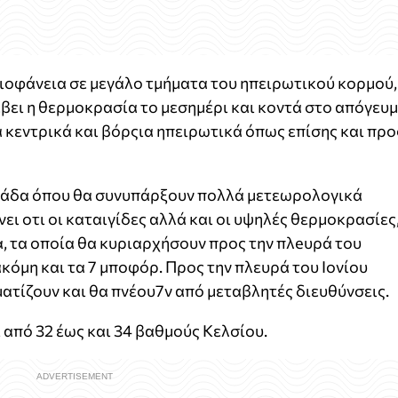
ηλιοφάνεια σε μεγάλο τμήματα του ηπειρωτικού κορμού,
έβει η θερμοκρασία το μεσημέρι και κοντά στο απόγευ
 κεντρικά και βόρςια ηπειρωτικά όπως επίσης και προ
ομάδα όπου θα συνυπάρξουν πολλά μετεωρολογικά
ι οτι οι καταιγίδες αλλά και οι υψηλές θερμοκρασίες
α, τα οποία θα κυριαρχήσουν προς την πλeυρά του
κόμη και τα 7 μποφόρ. Προς την πλευρά του Ιονίου
ματίζουν και θα πνέου7ν από μεταβλητές διευθύνσεις.
από 32 έως και 34 βαθμούς Κελσίου.