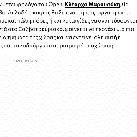
ον μετεωρολόγο του Open,
Κλέαρχο Μαρουσάκη
, θα
ο. Δηλαδή ο καιρός θα ξεκινάει ήπιος, αργά όμως το
με και πάλι μπόρες ή και καταιγίδες να αναπτύσσοντα
ντά στο Σαββατοκύριακο, φαίνεται να περνάει μια πιο
α τμήματα της χώρας και να εντείνει όλη αυτή η
 και τον υδράργυρο σε μια μικρή υποχώριση.