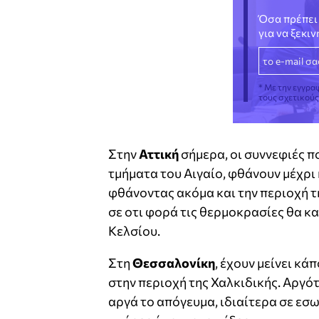
Όσα πρέπει 
για να ξεκι
* Με την εγγρα
τους σχετικού
Στην
Αττική
σήμερα, οι συννεφιές π
τμήματα του Αιγαίο, φθάνουν μέχρι 
φθάνοντας ακόμα και την περιοχή τη
σε οτι φορά τις θερμοκρασίες θα κ
Κελσίου.
Στη
Θεσσαλονίκη
, έχουν μείνει κά
στην περιοχή της Χαλκιδικής. Αργότ
αργά το απόγευμα, ιδιαίτερα σε εσ