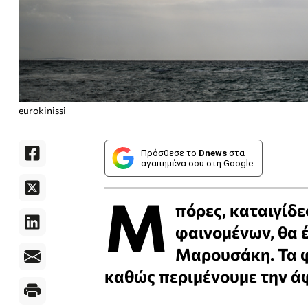
eurokinissi
Πρόσθεσε το
Dnews
στα
αγαπημένα σου στη Google
Μ
πόρες, καταιγίδ
φαινομένων, θα 
Μαρουσάκη. Τα φ
καθώς περιμένουμε την ά