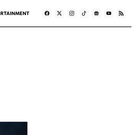
ΡΟΗ ΕΙΔΗΣΕΩΝ
T
NEWS IN ENGLISH
Games
ERTAINMENT