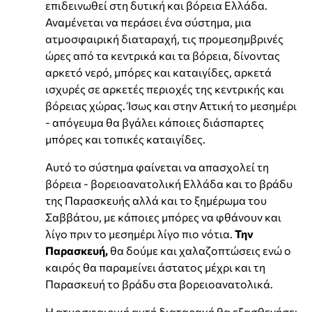
επιδεινωθεί στη δυτική και βόρεια Ελλάδα.
Αναμένεται να περάσει ένα σύστημα, μια
ατμοσφαιρική διαταραχή, τις προμεσημβρινές
ώρες από τα κεντρικά και τα βόρεια, δίνοντας
αρκετό νερό, μπόρες και καταιγίδες, αρκετά
ισχυρές σε αρκετές περιοχές της κεντρικής και
βόρειας χώρας. Ίσως και στην Αττική το μεσημέρι
- απόγευμα θα βγάλει κάποιες διάσπαρτες
μπόρες και τοπικές καταιγίδες.
Αυτό το σύστημα φαίνεται να απασχολεί τη
βόρεια - βορειοανατολική Ελλάδα και το βράδυ
της Παρασκευής αλλά και το ξημέρωμα του
Σαββάτου, με κάποιες μπόρες να φθάνουν και
λίγο πριν το μεσημέρι λίγο πιο νότια.
Την
Παρασκευή,
θα δούμε και χαλαζοπτώσεις ενώ ο
καιρός θα παραμείνει άστατος μέχρι και τη
Παρασκευή το βράδυ στα βορειοανατολικά.
Η ατμοσφαιρική αυτή διαταραχή θα εξασθενήσει