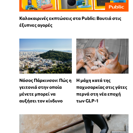
Καλοκαιρινές εκπτώσεις στα Public: Βουτιά στις
έξυπνες αγορές
Νόσος Πάρκινσον: Πώς η
Η μάχη κατά της
γειτονιά στην οποία
παχυσαρκίας στις γάτες
μένετε μπορεί να
περνά στη νέα εποχή
αυξήσει τον κίνδυνο
των GLP-1