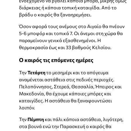
ενδεχόμενο να βγάλει κάποια μπόρα, μικρής όμως
διάρκειας ή κάποια τοπική καταιγίδα. Από το
βράδυ ο καιρός θα ξαναηρεμήσει.
Όσον αφορά τους ανέμους στο Αιγαίο θα πνέουν
5-6 μποφόρ και τοπικά 7. Οι άνεμοι στη χώρα θα
παραμείνουν γενικά εξασθενημένοι. Η
θερμοκρασία έως και 33 βαθμούς Κελσίου.
Ο καιρός τις επόμενες ημέρες
Την
Τετάρτη
το μεσημέρι και το απόγευμα
αναμένεται αστάθεια στις πεδινές περιοχές.
Πελοπόννησος, Στερεά, Θεσσαλία, Ήπειρος και
Μακεδονία, θα έχουμε κάποιες μπόρες και
καταιγίδες. Η αστάθεια θα ξαναφουντώσει
λοιπόν.
Την
Πέμπτη
και πάλι κάποια αστάθεια, λιγότερη,
στα βουνά ενώ την Παρασκευή ο καιρός θα