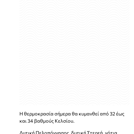
Η θερμοκρασία σήμερα θα κυμανθεί από 32 έως
και 34 βαθμούς Κελσίου.
Δυτική Πελοπόννησος, δυτική Στερεά, νότια