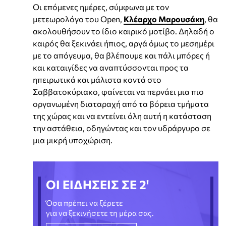
Οι επόμενες ημέρες, σύμφωνα με τον
μετεωρολόγο του Open,
Κλέαρχο Μαρουσάκη
, θα
ακολουθήσουν το ίδιο καιρικό μοτίβο. Δηλαδή ο
καιρός θα ξεκινάει ήπιος, αργά όμως το μεσημέρι
με το απόγευμα, θα βλέπουμε και πάλι μπόρες ή
και καταιγίδες να αναπτύσσονται προς τα
ηπειρωτικά και μάλιστα κοντά στο
Σαββατοκύριακο, φαίνεται να περνάει μια πιο
οργανωμένη διαταραχή από τα βόρεια τμήματα
της χώρας και να εντείνει όλη αυτή η κατάσταση
την αστάθεια, οδηγώντας και τον υδράργυρο σε
μια μικρή υποχώριση.
ΟΙ ΕΙΔΗΣΕΙΣ ΣΕ 2'
Όσα πρέπει να ξέρετε
για να ξεκινήσετε τη μέρα σας.