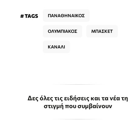
# TAGS
ΠΑΝΑΘΗΝΑΙΚΟΣ
ΟΛΥΜΠΙΑΚΟΣ
ΜΠΑΣΚΕΤ
ΚΑΝΑΛΙ
Δες όλες τις ειδήσεις και τα νέα τη
στιγμή που συμβαίνουν