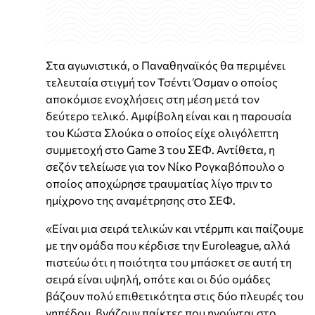
Στα αγωνιστικά, ο Παναθηναϊκός θα περιμένει
τελευταία στιγμή τον Τσέντι Όσμαν ο οποίος
αποκόμισε ενοχλήσεις στη μέση μετά τον
δεύτερο τελικό. Αμφίβολη είναι και η παρουσία
του Κώστα Σλούκα ο οποίος είχε ολιγόλεπτη
συμμετοχή στο Game 3 του ΣΕΦ. Αντίθετα, η
σεζόν τελείωσε για τον Νίκο Ρογκαβόπουλο ο
οποίος αποχώρησε τραυματίας λίγο πριν το
ημίχρονο της αναμέτρησης στο ΣΕΦ.
«Είναι μια σειρά τελικών και ντέρμπι και παίζουμε
με την ομάδα που κέρδισε την Euroleague, αλλά
πιστεύω ότι η ποιότητα του μπάσκετ σε αυτή τη
σειρά είναι υψηλή, οπότε και οι δύο ομάδες
βάζουν πολύ επιθετικότητα στις δύο πλευρές του
γηπέδου, βγάζουν παίκτες που ηγούνται στο