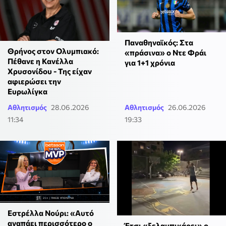
Παναθηναϊκός: Στα
Θρήνος στον Ολυμπιακό:
«πράσινα» ο Ντε Φράι
Πέθανε η Κανέλλα
για 1+1 χρόνια
Χρυσονίδου - Της είχαν
αφιερώσει την
Ευρωλίγκα
Αθλητισμός
28.06.2026
Αθλητισμός
26.06.2026
11:34
19:33
Εστρέλλα Νούρι: «Αυτό
αγαπάει περισσότερο ο
Έτσι «ξελαμπικάρει» ο