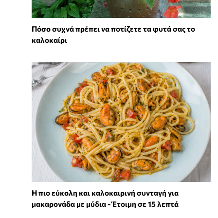
Πόσο συχνά πρέπει να ποτίζετε τα φυτά σας το
καλοκαίρι
Η πιο εύκολη και καλοκαιρινή συνταγή για
μακαρονάδα με μύδια - Έτοιμη σε 15 λεπτά