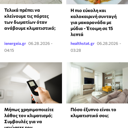
Τελικά πρέπει να
Η πιο εύκολη και
κλείνουμε τις πόρτες
καλοκαιρινή συνταγή
των δωματίων όταν
για μακαρονάδα με
ανάβουμε κλιματιστικό;
μύδια - Έτοιμη σε 15
λεπτά
ienergeia.gr
06.28.2026 -
healthstat.gr
06.28.2026 -
04:15
03:28
Μήπως χρησιμοποιείτε
Πόσο έξυπνο είναι το
λάθος τον κλιματισμό;
κλιματιστικό σου;
Συμβουλές για να
μειώσετε τον