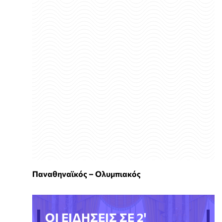
Παναθηναϊκός – Ολυμπιακός
ΟΙ ΕΙΔΗΣΕΙΣ ΣΕ 2'