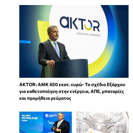
AKTOR: ΑΜΚ 650 εκατ. ευρώ- Το σχέδιο Εξάρχου
για καθετοποίηση στην ενέργεια, ΑΠΕ, μπαταρίες
και προμήθεια ρεύματος