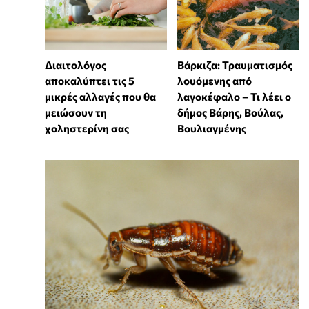
Διαιτολόγος
Βάρκιζα: Τραυματισμός
αποκαλύπτει τις 5
λουόμενης από
μικρές αλλαγές που θα
λαγοκέφαλο – Τι λέει ο
μειώσουν τη
δήμος Βάρης, Βούλας,
χοληστερίνη σας
Βουλιαγμένης