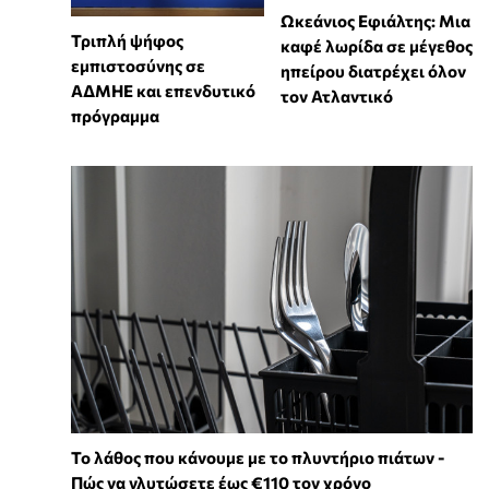
Ωκεάνιος Εφιάλτης: Μια
Τριπλή ψήφος
καφέ λωρίδα σε μέγεθος
εμπιστοσύνης σε
ηπείρου διατρέχει όλον
ΑΔΜΗΕ και επενδυτικό
τον Ατλαντικό
πρόγραμμα
Το λάθος που κάνουμε με το πλυντήριο πιάτων -
Πώς να γλυτώσετε έως €110 τον χρόνο