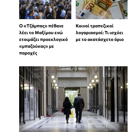
Ο «Τζάμπας» πέθανε
Κοινοί τραπεζικοί
λέει το Μαξίμου ενώ
λογαριασμοί: Τι ισχύει
ετοιμάζει προεκλογικό
με το ακατάσχετο όριο
«μπαζούκας» με
παροχές