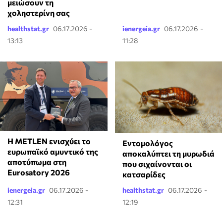
μειώσουν τη
χοληστερίνη σας
healthstat.gr
06.17.2026 -
ienergeia.gr
06.17.2026 -
13:13
11:28
Η METLEN ενισχύει το
Εντομολόγος
ευρωπαϊκό αμυντικό της
αποκαλύπτει τη μυρωδιά
αποτύπωμα στη
που σιχαίνονται οι
Eurosatory 2026
κατσαρίδες
ienergeia.gr
06.17.2026 -
healthstat.gr
06.17.2026 -
12:31
12:19