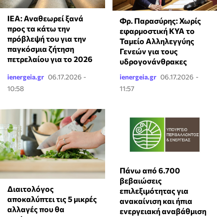
ΙΕΑ: Αναθεωρεί ξανά
Φρ. Παρασύρης: Χωρίς
προς τα κάτω την
εφαρμοστική ΚΥΑ το
πρόβλεψή του για την
Ταμείο Αλληλεγγύης
παγκόσμια ζήτηση
Γενεών για τους
πετρελαίου για το 2026
υδρογονάνθρακες
ienergeia.gr
06.17.2026 -
ienergeia.gr
06.17.2026 -
10:58
11:57
Πάνω από 6.700
βεβαιώσεις
Διαιτολόγος
επιλεξιμότητας για
αποκαλύπτει τις 5 μικρές
ανακαίνιση και ήπια
αλλαγές που θα
ενεργειακή αναβάθμιση