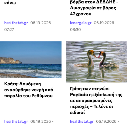
βόμβα στον ΔΕΔΔΗΕ -
κάνω
Δικογραφία σε βάρος
42χρονου
healthstat.gr
06.19.2026 -
ienergeia.gr
06.19.2026 -
07:27
08:30
Κρήτη: Λουόμενη
Γρίπη των πτηνών:
ανασύρθηκε νεκρή από
Ραγδαία η εξάπλωσή της
παραλία του Ρεθύμνου
σε απομακρυσμένες
περιοχές – Τι λένε οι
ειδικοί
healthstat.gr
06.19.2026 -
healthstat.gr
06.19.2026 -