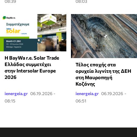
08:39
08:03
Η BayWa r.e. Solar Trade
Ελλάδας συμμετέχει
Τέλος εποχής στα
στην Intersolar Europe
ορυχεία λιγνίτη της ΔΕΗ
2026
στη Μαυροπηγή
Κοζάνης
ienergeia.gr
06.19.2026 -
ienergeia.gr
06.19.2026 -
08:15
06:51