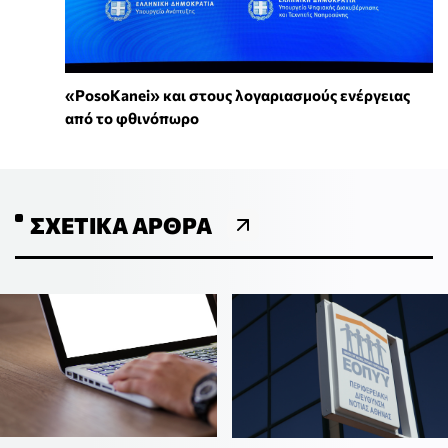
«PosoKanei» και στους λογαριασμούς ενέργειας
από το φθινόπωρο
ΣΧΕΤΙΚΆ ΆΡΘΡΑ