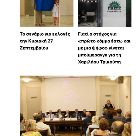
Το σενάριο για εκλογές
Γιατί ο στόχος για
την Κυριακή 27
«πρώτο κόμμα έστω και
Σεπτεμβρίου
με μια ψήφο» γίνεται
μπούμερανγκ για τη
Χαριλάου Τρικούπη