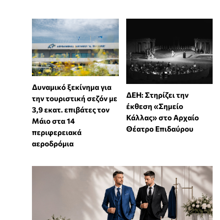
Δυναμικό ξεκίνημα για
ΔΕΗ: Στηρίζει την
την τουριστική σεζόν με
έκθεση «Σημείο
3,9 εκατ. επιβάτες τον
Κάλλας» στο Αρχαίο
Μάιο στα 14
Θέατρο Επιδαύρου
περιφερειακά
αεροδρόμια