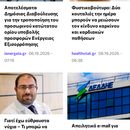
Αποτελέσματα
Φυστικοβούτυρο: Δύο
Δημόσιας Διαβούλευσης
κουταλιές την ημέρα
για την τροποποίηση του
μπορούν να μειώσουν
προσωρινού κατώτατου
τον κίνδυνο καρκίνου
ορίου υποβολής
και καρδιακών
προσφορών Ενέργειας
παθήσεων
Εξισορρόπησης
ienergeia.gr
06.19.2026 -
healthstat.gr
06.19.2026 -
07:19
06:38
Γιατί έχω εύθραυστα
Απειλητικό e-mail για
νύχια – Τι μπορώ να