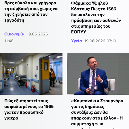
Βρες εύκολα και γρήγορα
Φάρμακα Υψηλού
τη σύμβασή σου, χωρίς να
Κόστους: Πώς το 1566
την ζητήσεις από τον
διευκολύνει την
εργοδότη
πρόσβαση των ασθενών
στις υπηρεσίες του
ΕΟΠΥΥ
Οικονομία
19.06.2026
11:48
Υγεία
19.06.2026 07:19
Πώς εξυπηρετεί τους
«Καμπανάκι» Στουρνάρα
ασφαλισμένους το 1566
για τις δημόσιες
για τον προσωπικό
συντάξεις: Δεν θα
γιατρό
επαρκούν στο μέλλον - Η
συμμετοχή των