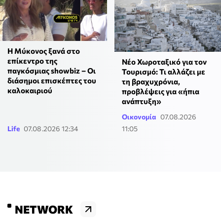
Η Μύκονος ξανά στο
επίκεντρο της
Νέο Χωροταξικό για τον
παγκόσμιας showbiz – Οι
Τουρισμό: Τι αλλάζει με
διάσημοι επισκέπτες του
τη βραχυχρόνια,
καλοκαιριού
προβλέψεις για «ήπια
ανάπτυξη»
Οικονομία
07.08.2026
Life
07.08.2026 12:34
11:05
NETWORK