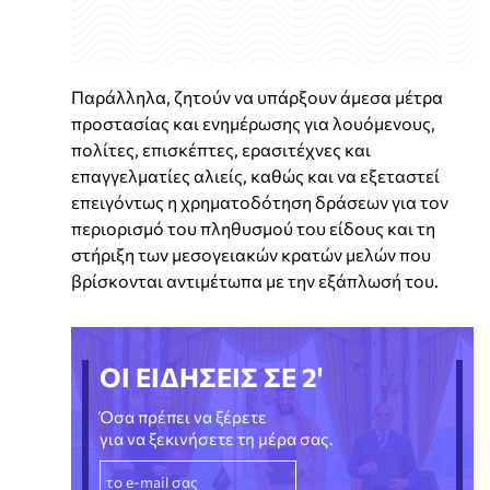
Παράλληλα, ζητούν να υπάρξουν άμεσα μέτρα
προστασίας και ενημέρωσης για λουόμενους,
πολίτες, επισκέπτες, ερασιτέχνες και
επαγγελματίες αλιείς, καθώς και να εξεταστεί
επειγόντως η χρηματοδότηση δράσεων για τον
περιορισμό του πληθυσμού του είδους και τη
στήριξη των μεσογειακών κρατών μελών που
βρίσκονται αντιμέτωπα με την εξάπλωσή του.
ΟΙ ΕΙΔΗΣΕΙΣ ΣΕ 2'
Όσα πρέπει να ξέρετε
για να ξεκινήσετε τη μέρα σας.