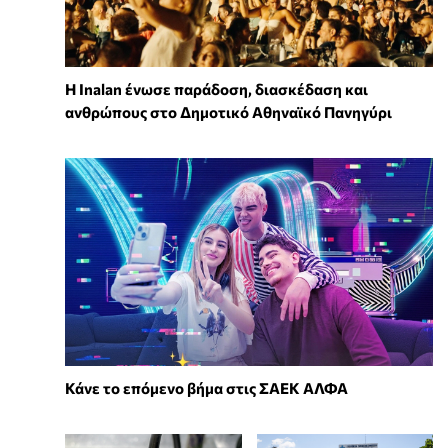
Η Inalan ένωσε παράδοση, διασκέδαση και
ανθρώπους στο Δημοτικό Αθηναϊκό Πανηγύρι
Κάνε το επόμενο βήμα στις ΣΑΕΚ ΑΛΦΑ