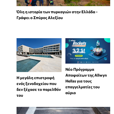
Όλη η ιστορία των πυρκαγιών στην Ελλάδα -
Γράφει ο Σπύρος Αλεξίου
Νέο Πρόγραμμα
Αποφοίτων της Allwyn
Η μεγάλη επιστροφή
Hellas για τους
ενός ξενοδοχείου που
επαγγελματίες του
δεν ξέχασε το παρελθόν
αύριο
του