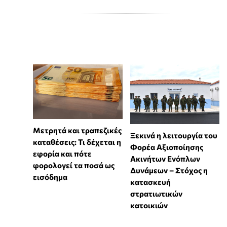
Μετρητά και τραπεζικές
Ξεκινά η λειτουργία του
καταθέσεις: Τι δέχεται η
Φορέα Αξιοποίησης
εφορία και πότε
Ακινήτων Ενόπλων
φορολογεί τα ποσά ως
Δυνάμεων – Στόχος η
εισόδημα
κατασκευή
στρατιωτικών
κατοικιών