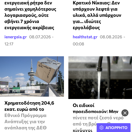
Κρατικό Νίκαιας: Δεν
ενεργειακή ρήτρα δεν
υπάρχουν λεφτά για
σημαίνει χαμηλότερους
υλικά, αλλά υπάρχουν
λογαριασμούς, ούτε
για... ιδιώτες
σβήνει 7 χρόνια
εργολάβους
ενεργειακής ακρίβειας
ienergeia.gr
08.07.2026 -
healthstat.gr
08.08.2026 -
12:17
00:08
Χρηματοδότηση 204,6
Οι ειδικοί
εκατ. ευρώ από το
προειδοποιούν: Μην
×
Εθνικό Πρόγραμμα
πίνετε ποτέ ζεστό νερό
Ανάπτυξης για την
από τη βρύση – Οι
ανάπλαση της ΔΕΘ
ΑΠΟΡΡΗΤΟ
κίνδυνοι