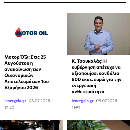
Μοτορ Όϊλ: Στις 25
Κ. Τσουκαλάς: Η
Αυγούστου η
κυβέρνηση απέτυχε να
ανακοίνωση των
αξιοποιήσει κονδύλια
Οικονομικών
800 εκατ. ευρώ για την
Αποτελεσμάτων 1ου
ενεργειακή
Εξαμήνου 2026
ανθεκτικότητα
ienergeia.gr
08.07.2026 -
ienergeia.gr
08.07.2026 -
12:40
11:57