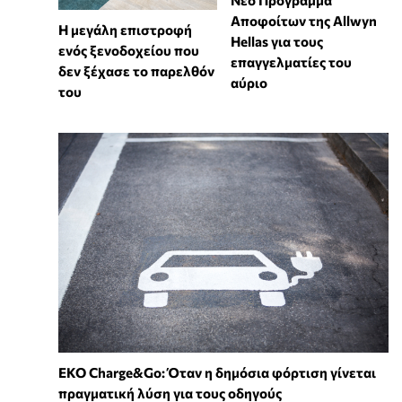
Αποφοίτων της Allwyn
Η μεγάλη επιστροφή
Hellas για τους
ενός ξενοδοχείου που
επαγγελματίες του
δεν ξέχασε το παρελθόν
αύριο
του
EKO Charge&Go: Όταν η δημόσια φόρτιση γίνεται
πραγματική λύση για τους οδηγούς