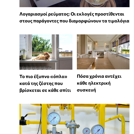
Λογαριασμοί ρεύματος: Οι εκλογές προστίθενται
στους παράγοντες που διαμορφώνουν τα τιμολόγια
Πόσα χρόνια αντέχει
To πιο έξυπνο «όπλο»
κάθε ηλεκτρική
κατά της ζέστης που
συσκευή
βρίσκεται σε κάθε σπίτι