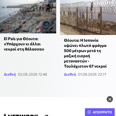
El País για Θέουτα:
Θέουτα: Η Ισπανία
«Υπάρχουν κι άλλοι
υψώνει πλωτό φράγμα
νεκροί στη θάλασσα»
500 μέτρων μετά τη
μαζική εισροή
μεταναστών -
Τουλάχιστον 67 νεκροί
Διεθνή
02.08.2026 12:48
Διεθνή
01.08.2026 22:17
×
ΑΠΟΡΡΗΤΟ