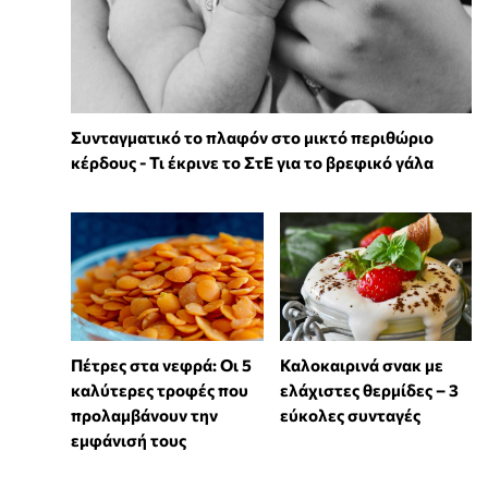
Συνταγματικό το πλαφόν στο μικτό περιθώριο
κέρδους - Τι έκρινε το ΣτΕ για το βρεφικό γάλα
Πέτρες στα νεφρά: Οι 5
Καλοκαιρινά σνακ με
καλύτερες τροφές που
ελάχιστες θερμίδες – 3
προλαμβάνουν την
εύκολες συνταγές
εμφάνισή τους