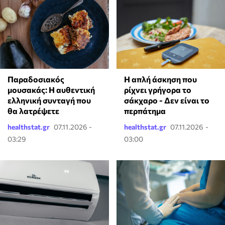
Παραδοσιακός
Η απλή άσκηση που
μουσακάς: Η αυθεντική
ρίχνει γρήγορα το
ελληνική συνταγή που
σάκχαρο - Δεν είναι το
θα λατρέψετε
περπάτημα
healthstat.gr
07.11.2026 -
healthstat.gr
07.11.2026 -
03:29
03:00