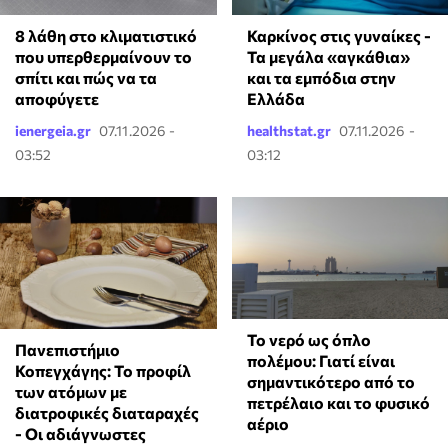
8 λάθη στο κλιματιστικό
Καρκίνος στις γυναίκες -
που υπερθερμαίνουν το
Τα μεγάλα «αγκάθια»
σπίτι και πώς να τα
και τα εμπόδια στην
αποφύγετε
Ελλάδα
ienergeia.gr
07.11.2026 -
healthstat.gr
07.11.2026 -
03:52
03:12
Το νερό ως όπλο
Πανεπιστήμιο
πολέμου: Γιατί είναι
Κοπεγχάγης: Το προφίλ
σημαντικότερο από το
των ατόμων με
πετρέλαιο και το φυσικό
διατροφικές διαταραχές
αέριο
- Οι αδιάγνωστες