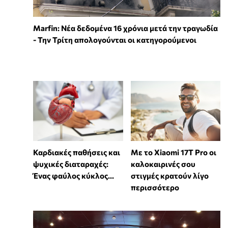
Marfin: Νέα δεδομένα 16 χρόνια μετά την τραγωδία
- Την Τρίτη απολογούνται οι κατηγορούμενοι
Καρδιακές παθήσεις και
Με το Xiaomi 17T Pro οι
ψυχικές διαταραχές:
καλοκαιρινές σου
Ένας φαύλος κύκλος...
στιγμές κρατούν λίγο
περισσότερο