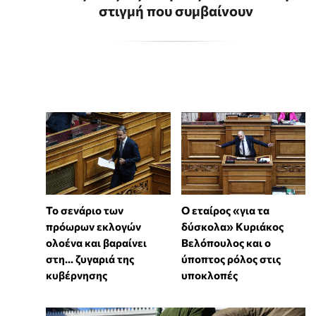
στιγμή που συμβαίνουν
Το σενάριο των
Ο εταίρος «για τα
πρόωρων εκλογών
δύσκολα» Κυριάκος
ολοένα και βαραίνει
Βελόπουλος και ο
στη… ζυγαριά της
ύποπτος ρόλος στις
κυβέρνησης
υποκλοπές