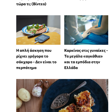
τώρα τι; (Βίντεο)
Η απλή άσκηση που
Καρκίνος στις γυναίκες -
ρίχνει γρήγορα το
Τα μεγάλα «αγκάθια»
σάκχαρο - Δεν είναι το
και τα εμπόδια στην
περπάτημα
Ελλάδα