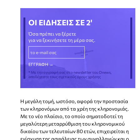
ΟΙ ΕΙΔΗΣΕΙΣ ΣΕ 2'
Όσα πρέπει να ξέρετε
για να ξεκινήσετε τη μέρα σας.
* Με την εγγραφή σας στο newsletter του Dnews,
αποδέχεστε τους σχετικούς όρους χρήσης
Η μεγάλη τομή, ωστόσο, αφορά την προστασία
των κληρονόμων από τα χρέη της κληρονομιάς.
Με το νέο πλαίσιο, το οποίο σηματοδοτεί τη
μεγαλύτερη μεταρρύθμιση του κληρονομικού
δικαίου των τελευταίων 80 ετών, επιχειρείται η
ενίσχυση της ασφάλειας των συναλλαγών και ο