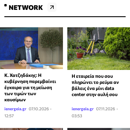
NETWORK
Κ. Χατζηδάκης: Η
Η εταιρεία που σου
κυβέρνηση παρεμβαίνει
πληρώνει το ρεύμα αν
έγκαιρα για τη μείωση
βάλεις ένα μίνι data
των τιμών των
center στην αυλή σου
καυσίμων
ienergeia.gr
07.10.2026 -
ienergeia.gr
07.11.2026 -
12:57
03:53