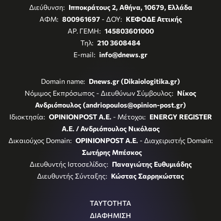
Διεύθυνση:
Ιπποκράτους 2, Αθήνα, 10679, Ελλάδα
ΑΦΜ:
800961697
- ΔΟΥ:
ΚΕΦΟΔΕ Αττικής
ΑΡ. ΓΕΜΗ:
145803601000
Τηλ:
210 3608484
E-mail:
info@dnews.gr
Domain name:
Dnews.gr (Dikaiologitika.gr)
Νόμιμος Εκπρόσωπος - Διευθύνων Σύμβουλος:
Νίκος
Ανδριόπουλος (andriopoulos@opinion-post.gr)
Ιδιοκτησία:
OPINIONPOST A.E.
- Μέτοχοι:
ENERGY REGISTER
Α.Ε. / Ανδριόπουλος Νικόλαος
Δικαιούχος Domain:
OPINIONPOST A.E.
- Διαχειριστής Domain:
Σωτήρης Μπέσκος
Διευθυντής Ιστοσελίδας:
Παναγιώτης Ευθυμιάδης
Διευθυντής Σύνταξης:
Κώστας Σαρρηκώστας
ΤΑΥΤΟΤΗΤΑ
ΔΙΑΦΗΜΙΣΗ