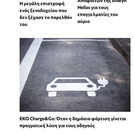
Αποφοίτων της Allwyn
Η μεγάλη επιστροφή
Hellas για τους
ενός ξενοδοχείου που
επαγγελματίες του
δεν ξέχασε το παρελθόν
αύριο
του
EKO Charge&Go: Όταν η δημόσια φόρτιση γίνεται
πραγματική λύση για τους οδηγούς