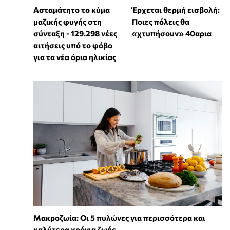
Ασταμάτητο το κύμα
Έρχεται θερμή εισβολή:
μαζικής φυγής στη
Ποιες πόλεις θα
σύνταξη - 129.298 νέες
«χτυπήσουν» 40αρια
αιτήσεις υπό το φόβο
για τα νέα όρια ηλικίας
Mακροζωία: Οι 5 πυλώνες για περισσότερα και
καλύτερα χρόνια ζωής