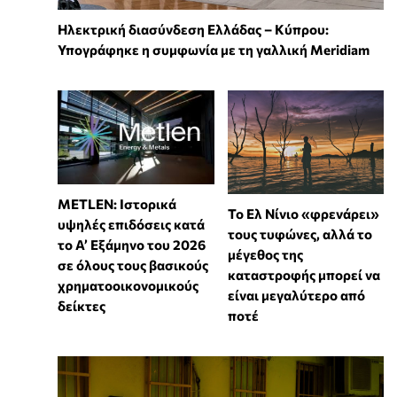
Ηλεκτρική διασύνδεση Ελλάδας – Κύπρου:
Υπογράφηκε η συμφωνία με τη γαλλική Meridiam
METLEN: Ιστορικά
Το Ελ Νίνιο «φρενάρει»
υψηλές επιδόσεις κατά
τους τυφώνες, αλλά το
το Α’ Εξάμηνο του 2026
μέγεθος της
σε όλους τους βασικούς
καταστροφής μπορεί να
χρηματοοικονομικούς
είναι μεγαλύτερο από
δείκτες
ποτέ