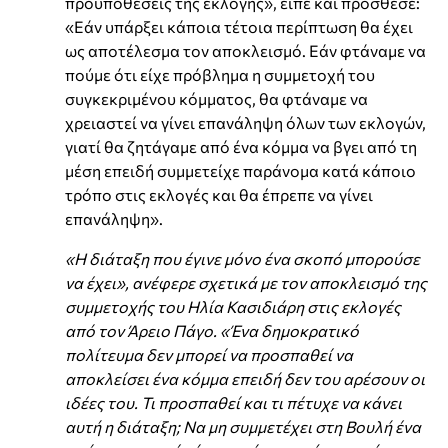
προϋποθέσεις της εκλογής», είπε και πρόσθεσε:
«Εάν υπάρξει κάποια τέτοια περίπτωση θα έχει
ως αποτέλεσμα τον αποκλεισμό. Εάν φτάναμε να
πούμε ότι είχε πρόβλημα η συμμετοχή του
συγκεκριμένου κόμματος, θα φτάναμε να
χρειαστεί να γίνει επανάληψη όλων των εκλογών,
γιατί θα ζητάγαμε από ένα κόμμα να βγει από τη
μέση επειδή συμμετείχε παράνομα κατά κάποιο
τρόπο στις εκλογές και θα έπρεπε να γίνει
επανάληψη».
«Η διάταξη που έγινε μόνο ένα σκοπό μπορούσε
να έχει», ανέφερε σχετικά με τον αποκλεισμό της
συμμετοχής του Ηλία Κασιδιάρη στις εκλογές
από τον Άρειο Πάγο. «Ένα δημοκρατικό
πολίτευμα δεν μπορεί να προσπαθεί να
αποκλείσει ένα κόμμα επειδή δεν του αρέσουν οι
ιδέες του. Τι προσπαθεί και τι πέτυχε να κάνει
αυτή η διάταξη; Να μη συμμετέχει στη Βουλή ένα