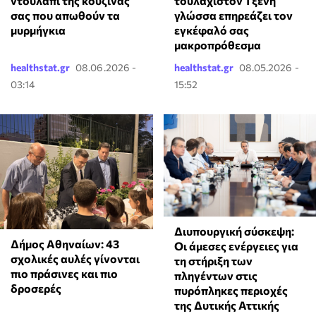
ντουλάπι της κουζίνας
τουλάχιστον 1 ξένη
σας που απωθούν τα
γλώσσα επηρεάζει τον
μυρμήγκια
εγκέφαλό σας
μακροπρόθεσμα
healthstat.gr
08.06.2026 -
healthstat.gr
08.05.2026 -
03:14
15:52
Διυπουργική σύσκεψη:
Δήμος Αθηναίων: 43
Οι άμεσες ενέργειες για
σχολικές αυλές γίνονται
τη στήριξη των
πιο πράσινες και πιο
πληγέντων στις
δροσερές
πυρόπληκες περιοχές
της Δυτικής Αττικής