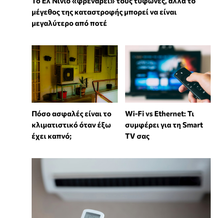
Το Ελ Νίνιο «φρενάρει» τους τυφώνες, αλλά το
μέγεθος της καταστροφής μπορεί να είναι
μεγαλύτερο από ποτέ
Wi-Fi vs Ethernet: Τι
Πόσο ασφαλές είναι το
συμφέρει για τη Smart
κλιματιστικό όταν έξω
TV σας
έχει καπνό;