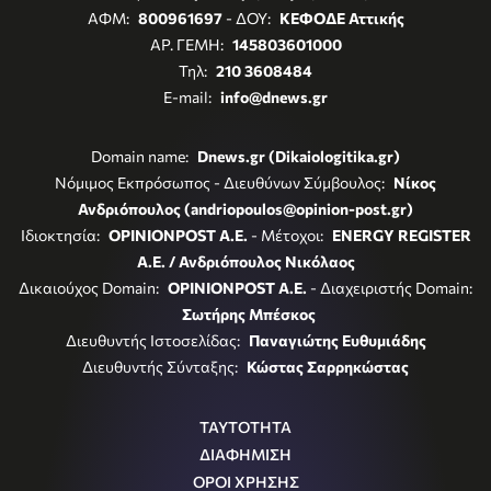
ΑΦΜ:
800961697
- ΔΟΥ:
ΚΕΦΟΔΕ Αττικής
ΑΡ. ΓΕΜΗ:
145803601000
Τηλ:
210 3608484
E-mail:
info@dnews.gr
Domain name:
Dnews.gr (Dikaiologitika.gr)
Νόμιμος Εκπρόσωπος - Διευθύνων Σύμβουλος:
Νίκος
Ανδριόπουλος (andriopoulos@opinion-post.gr)
Ιδιοκτησία:
OPINIONPOST A.E.
- Μέτοχοι:
ENERGY REGISTER
Α.Ε. / Ανδριόπουλος Νικόλαος
Δικαιούχος Domain:
OPINIONPOST A.E.
- Διαχειριστής Domain:
Σωτήρης Μπέσκος
Διευθυντής Ιστοσελίδας:
Παναγιώτης Ευθυμιάδης
Διευθυντής Σύνταξης:
Κώστας Σαρρηκώστας
ΤΑΥΤΟΤΗΤΑ
ΔΙΑΦΗΜΙΣΗ
ΟΡΟΙ ΧΡΗΣΗΣ