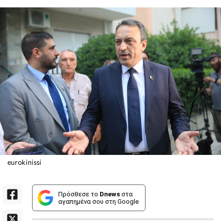
eurokinissi
Πρόσθεσε το
Dnews
στα
αγαπημένα σου στη Google