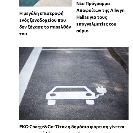
Νέο Πρόγραμμα
Αποφοίτων της Allwyn
Η μεγάλη επιστροφή
Hellas για τους
ενός ξενοδοχείου που
επαγγελματίες του
δεν ξέχασε το παρελθόν
αύριο
του
EKO Charge&Go: Όταν η δημόσια φόρτιση γίνεται