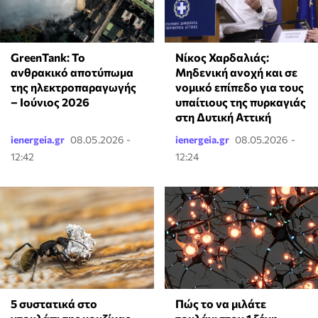
GreenTank: Το
Νίκος Χαρδαλιάς:
ανθρακικό αποτύπωμα
Μηδενική ανοχή και σε
της ηλεκτροπαραγωγής
νομικό επίπεδο για τους
– Ιούνιος 2026
υπαίτιους της πυρκαγιάς
στη Δυτική Αττική
ienergeia.gr
08.05.2026 -
ienergeia.gr
08.05.2026 -
12:42
12:24
⁠5 συστατικά στο
⁠Πώς το να μιλάτε