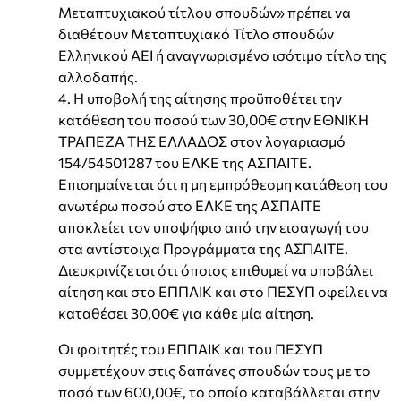
Μεταπτυχιακού τίτλου σπουδών» πρέπει να
διαθέτουν Μεταπτυχιακό Τίτλο σπουδών
Ελληνικού ΑΕΙ ή αναγνωρισμένο ισότιμο τίτλο της
αλλοδαπής.
4. Η υποβολή της αίτησης προϋποθέτει την
κατάθεση του ποσού των 30,00€ στην ΕΘΝΙΚΗ
ΤΡΑΠΕΖΑ ΤΗΣ ΕΛΛΑΔΟΣ στον λογαριασμό
154/54501287 του ΕΛΚΕ της ΑΣΠΑΙΤΕ.
Επισημαίνεται ότι η μη εμπρόθεσμη κατάθεση του
ανωτέρω ποσού στο ΕΛΚΕ της ΑΣΠΑΙΤΕ
αποκλείει τον υποψήφιο από την εισαγωγή του
στα αντίστοιχα Προγράμματα της ΑΣΠΑΙΤΕ.
Διευκρινίζεται ότι όποιος επιθυμεί να υποβάλει
αίτηση και στο ΕΠΠΑΙΚ και στο ΠΕΣΥΠ οφείλει να
καταθέσει 30,00€ για κάθε μία αίτηση.
Οι φοιτητές του ΕΠΠΑΙΚ και του ΠΕΣΥΠ
συμμετέχουν στις δαπάνες σπουδών τους με το
ποσό των 600,00€, το οποίο καταβάλλεται στην