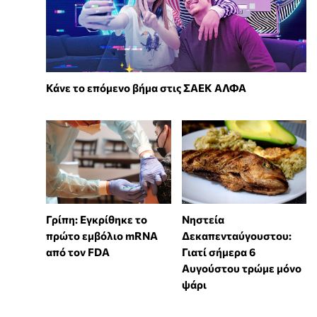
Κάνε το επόμενο βήμα στις ΣΑΕΚ ΑΛΦΑ
Γρίπη: Εγκρίθηκε το
Νηστεία
πρώτο εμβόλιο mRNA
Δεκαπενταύγουστου:
από τον FDA
Γιατί σήμερα 6
Αυγούστου τρώμε μόνο
ψάρι