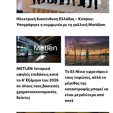
Ηλεκτρική διασύνδεση Ελλάδας – Κύπρου:
Υπογράφηκε η συμφωνία με τη γαλλική Meridiam
METLEN: Ιστορικά
Το Ελ Νίνιο «φρενάρει»
υψηλές επιδόσεις κατά
τους τυφώνες, αλλά το
το Α’ Εξάμηνο του 2026
μέγεθος της
σε όλους τους βασικούς
καταστροφής μπορεί να
χρηματοοικονομικούς
είναι μεγαλύτερο από
δείκτες
ποτέ