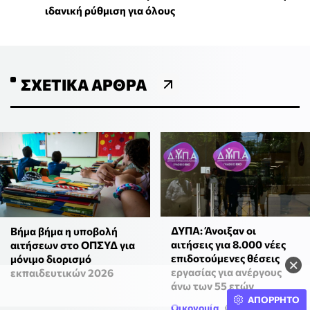
ιδανική ρύθμιση για όλους
ΣΧΕΤΙΚΆ ΆΡΘΡΑ
ΔΥΠΑ: Άνοιξαν οι
Βήμα βήμα η υποβολή
αιτήσεις για 8.000 νέες
αιτήσεων στο ΟΠΣΥΔ για
επιδοτούμενες θέσεις
μόνιμο διορισμό
×
εργασίας για ανέργους
εκπαιδευτικών 2026
άνω των 55 ετών
ΑΠΟΡΡΗΤΟ
Οικονομία
05.08.2026