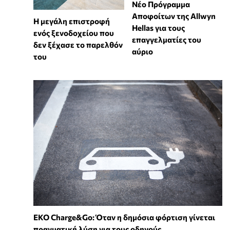
Νέο Πρόγραμμα
Αποφοίτων της Allwyn
Η μεγάλη επιστροφή
Hellas για τους
ενός ξενοδοχείου που
επαγγελματίες του
δεν ξέχασε το παρελθόν
αύριο
του
EKO Charge&Go: Όταν η δημόσια φόρτιση γίνεται
πραγματική λύση για τους οδηγούς