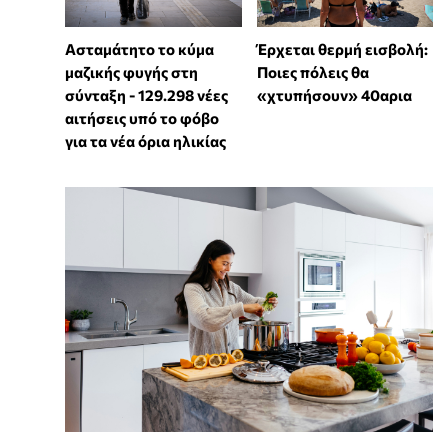
Ασταμάτητο το κύμα
Έρχεται θερμή εισβολή:
μαζικής φυγής στη
Ποιες πόλεις θα
σύνταξη - 129.298 νέες
«χτυπήσουν» 40αρια
αιτήσεις υπό το φόβο
για τα νέα όρια ηλικίας